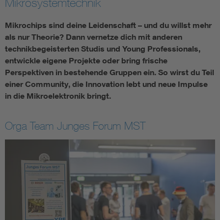
Mikrosystemtechnik
Assisted Living
Bui
Mikrochips sind deine Leidenschaft – und du willst mehr
als nur Theorie? Dann vernetze dich mit anderen
Electromobility
Inf
technikbegeisterten Studis und Young Professionals,
entwickle eigene Projekte oder bring frische
Perspektiven in bestehende Gruppen ein. So wirst du Teil
Energy efficiency
Edu
einer Community, die Innovation lebt und neue Impulse
in die Mikroelektronik bringt.
Energy storage
Ren
Orga Team Junges Forum MST
Functional safety
Env