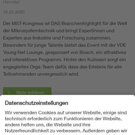
Hannibal
16.07.2025
Der MST-Kongress ist DAS Branchenhighlight für die Welt
der Mikrosystemtechnik und bringt Expertinnen und
Experten aus Industrie und Forschung zusammen.
Besonders für junge Talente bietet das Event mit der VDE
Young Net Lounge, gesponsert von Bosch, ein attraktives
und interaktives Programm. Hinter den Kulissen sorgt ein
engagiertes Orga-Team dafür, dass das Erlebnis für alle
Teilnehmenden unvergesslich wird.
Mehr erfahren
Folgen Sie uns