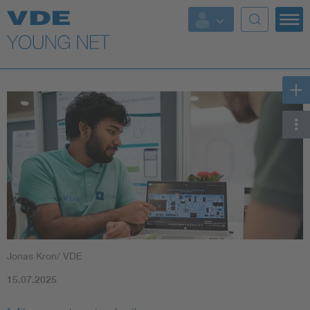
Top Themen
Fokusthemen
Energy
AI & Digital Trust
Health
Mobility
Jonas Kron/ VDE
Standards
15.07.2025
Weitere Themen