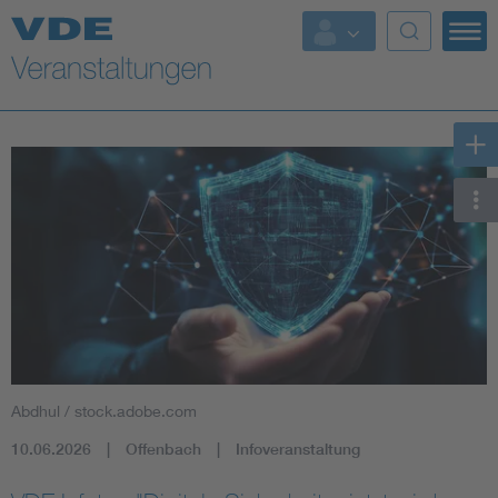
Top Themen
Fokusthemen
Energy
AI & Digital Trust
Health
Mobility
Abdhul / stock.adobe.com
Standards
10.06.2026
Offenbach
Infoveranstaltung
Weitere Themen