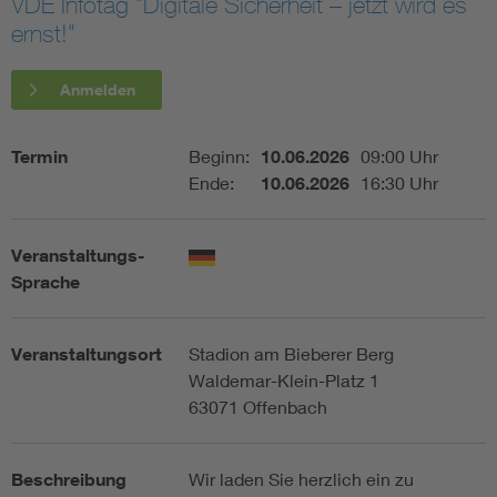
VDE Infotag "Digitale Sicherheit – jetzt wird es
ernst!"
Assisted Living
Bui
Anmelden
Electromobility
Inf
Termin
Beginn:
10.06.2026
09:00 Uhr
Energy efficiency
Edu
Ende:
10.06.2026
16:30 Uhr
Energy storage
Ren
Veranstaltungs-
Sprache
Functional safety
Env
Veranstaltungsort
Stadion am Bieberer Berg
Waldemar-Klein-Platz 1
63071 Offenbach
Beschreibung
Wir laden Sie herzlich ein zu