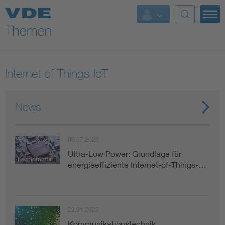
Top Themen
Fokusthemen
Internet of Things IoT
Energy
News
AI & Digital Trust
Health
06.07.2026
Ultra-Low Power: Grundlage für
Fachinformation
energieeffiziente Internet-of-Things-…
Mobility
Standards
29.01.2026
Weitere Themen
Kommunikationstechnik