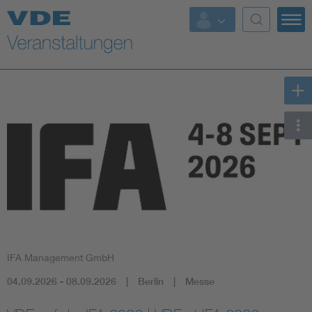
Top Themen
Fokusthemen
Energy
AI & Digital Trust
Health
Mobility
IFA Management GmbH
Standards
04.09.2026 - 08.09.2026
Berlin
Messe
Weitere Themen