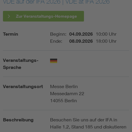
VDE auf der IFA 2026 | VDE at IFA 2026
Assisted Living
Bui
Zur Veranstaltungs-Homepage
Electromobility
Inf
Termin
Beginn:
04.09.2026
10:00 Uhr
Ende:
08.09.2026
18:00 Uhr
Energy efficiency
Edu
Veranstaltungs-
Energy storage
Ren
Sprache
Functional safety
Env
Veranstaltungsort
Messe Berlin
Messedamm 22
14055 Berlin
Beschreibung
Besuchen Sie uns auf der IFA in
Halle 1.2, Stand 185 und diskutieren