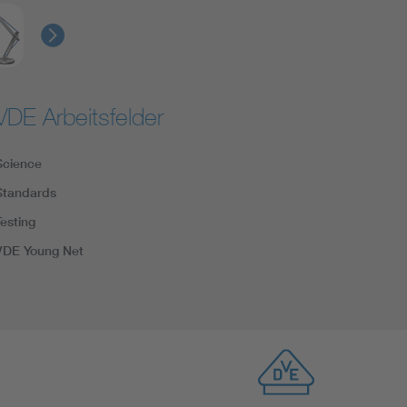
VDE Arbeitsfelder
Science
Standards
Testing
VDE Young Net