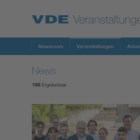
Top Themen
Newsroom
Veranstaltungen
Arbei
News
Fokusthemen
166
Ergebnisse
Energy
AI & Digital Trust
Health