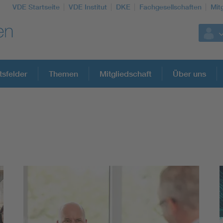
VDE Startseite
VDE Institut
DKE
Fachgesellschaften
Mit
tsfelder
Themen
Mitgliedschaft
Über uns
Weitere Themen
Assisted Living
Electromobility
Energy efficiency