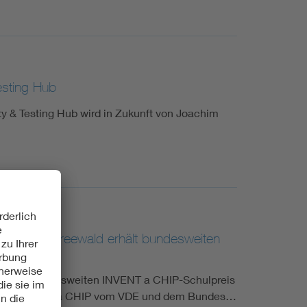
esting Hub
& Testing Hub wird in Zukunft von Joachim
m Dahme-Spreewald erhält bundesweiten
z beim bundesweiten INVENT a CHIP-Schulpreis
tbewerb INVENT a CHIP vom VDE und dem Bundes…