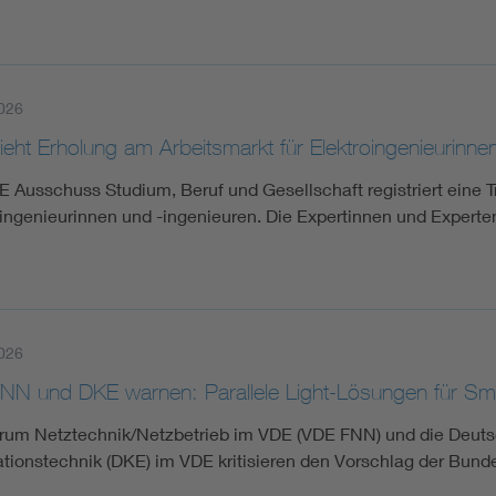
026
eht Erholung am Arbeitsmarkt für Elektroingenieurinne
E Ausschuss Studium, Beruf und Gesellschaft registriert eine
oingenieurinnen und -ingenieuren. Die Expertinnen und Exper
026
NN und DKE warnen: Parallele Light-Lösungen für Sm
rum Netztechnik/Netzbetrieb im VDE (VDE FNN) und die Deuts
ationstechnik (DKE) im VDE kritisieren den Vorschlag der Bun