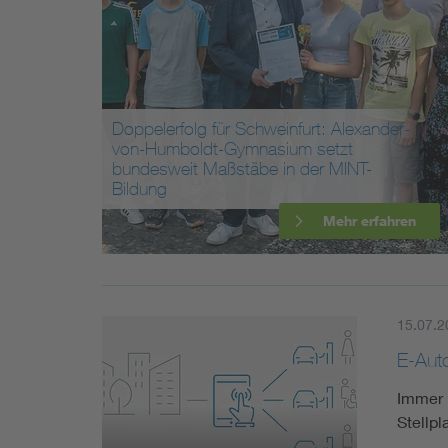
Mobility
Standards
Doppelerfolg für Schweinfurt: Alexander-
von-Humboldt-Gymnasium setzt
bundesweit Maßstäbe in der MINT-
Bildung
Mehr erfahren
15.07.2
E-Aut
Immer 
Stellpl