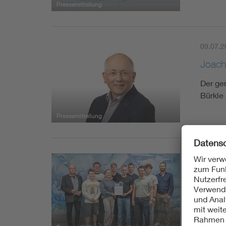
Pressemitteilung
09.07.2
Joachi
Der ge
Bürkle 
Pressemitteilung
07.07.2
Mikro
INVEN
Das Ob
und er