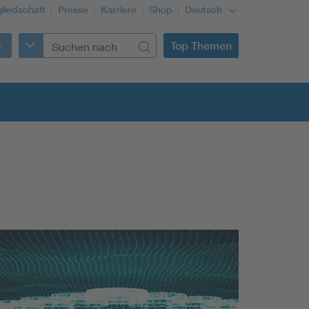
gliedschaft
Presse
Karriere
Shop
Deutsch
Top Themen
Building Services Engineering
Information and communications technology ICT
Education + profession