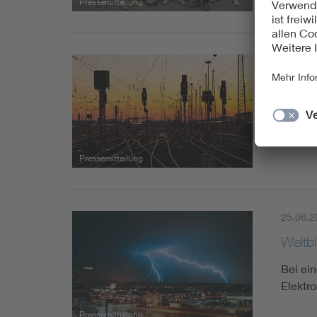
Pressemitteilung
29.06.2
VDE d
Aus Si
Woche:
Pressemitteilung
25.06.2
Weltbl
Bei ei
Elektr
Pressemitteilung