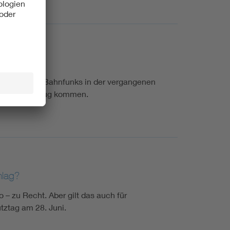
 Ausfall des Bahnfunks in der vergangenen
t schnell genug kommen.
hlag?
– zu Recht. Aber gilt das auch für
tztag am 28. Juni.