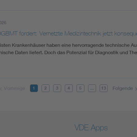
026
GBMT fordert: Vernetzte Medizintechnik jetzt konseq
isten Krankenhäuser haben eine hervorragende technische Auss
nische Daten liefert. Doch das Potenzial für Diagnostik und Th
Vorherige
Folgende
1
2
3
4
5
...
13
VDE Apps