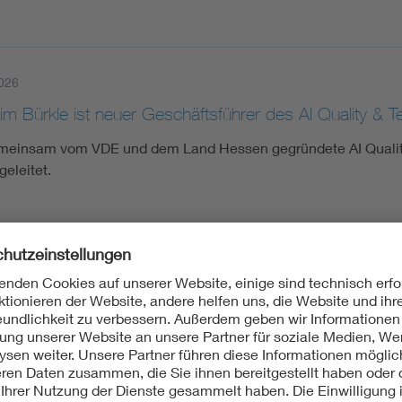
026
m Bürkle ist neuer Geschäftsführer des AI Quality & T
meinsam vom VDE und dem Land Hessen gegründete AI Quality 
geleitet.
026
chips für die Medizin von morgen: Oberstufenzentru
T a CHIP-Schulpreis
erstufenzentrum Dahme-Spreewald erreicht den zweiten Plat
hält 500 Euro Preisgeld. Seit 25 Jahren begeistert der Wet