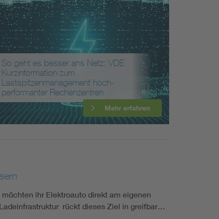
Renewable energies
Environmental Protection
So geht es besser ans Netz: VDE
Kurzinformation zum
Lastspitzenmanagement hoch-
performanter Rechenzentren
Mehr erfahren
sern
öchten ihr Elektroauto direkt am eigenen
Ladeinfrastruktur rückt dieses Ziel in greifbar…