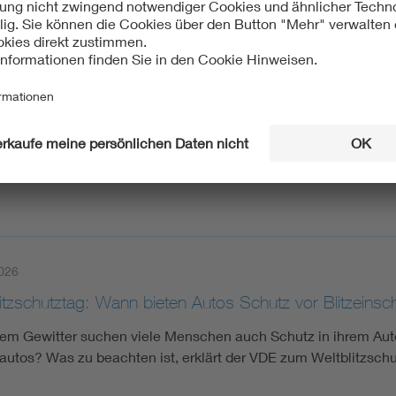
026
rängt auf Modernisierung des Bahnfunks
cht der Informationstechnischen Gesellschaft im VDE zeigt der
 Die ohnehin geplante Erneuerung der Infrastruktur kann nich
026
itzschutztag: Wann bieten Autos Schutz vor Blitzeinsc
nem Gewitter suchen viele Menschen auch Schutz in ihrem Auto 
oautos? Was zu beachten ist, erklärt der VDE zum Weltblitzschu