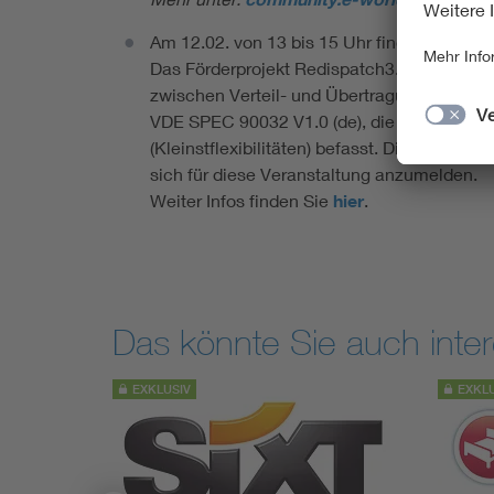
Am 12.02. von 13 bis 15 Uhr findet ein Wo
Das Förderprojekt Redispatch3.0 soll die 
zwischen Verteil- und Übertragungsnetzbet
VDE SPEC 90032 V1.0 (de), die sich mit de
(Kleinstflexibilitäten) befasst. Die Inhalte
sich für diese Veranstaltung anzumelden.
Weiter Infos finden Sie
hier
.
Das könnte Sie auch inter
EXKLUSIV
EXKL