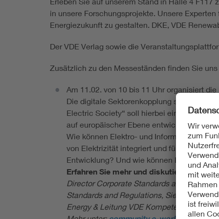
Erleben Sie auf unserem Stand in Halle 4 F117
in unsere Forschungsprojekte. Unsere Experten 
Energiezukunft zu gestalten. DKE, VDE Renewa
Der VDE Verlag sowie die Veranstaltungsplattfor
Zusätzlich zu den Messeständen finden Sie uns 
Am 11.02. von 10 bis 11 Uhr organisiert d
Die digitale Sektorenkopplung stellt das w
Electric Society“ soll hierbei einen entsche
auf europäischer Ebene entwickelt wird? W
Wie können Elektro- und Informationstechni
von Elektrizität integriert und für Kunden
Entwicklung? Und wie können Einzellösun
Erfahren Sie mehr und diskutieren Sie mi
Director Corporate Standards and Busines
Standards and Regulations, Siemens AG,
A
Energy & Leitung VDE Kompetenzzentrum S
Mehr unter:
community.e-world-essen.co