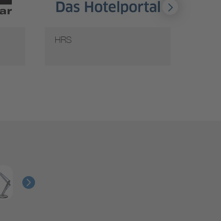
HRS
Sixt