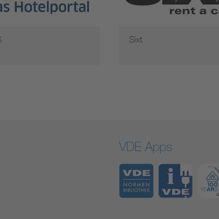
S
Sixt
VDE Apps