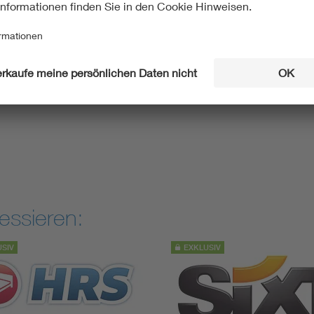
rkshop zur VDE SPEC Redispatch 3.0 statt.
Integration von Anlagen aus der Niederspannung sowie die Zu
reibern verbessern und den Redispatch 2.0 weiterentwickeln. 
r Architektur und den Prozessen für das Engpassmanagement i
 des Standards werden vorgestellt und diskutiert. Bitte wenden Si
essieren:
USIV
EXKLUSIV