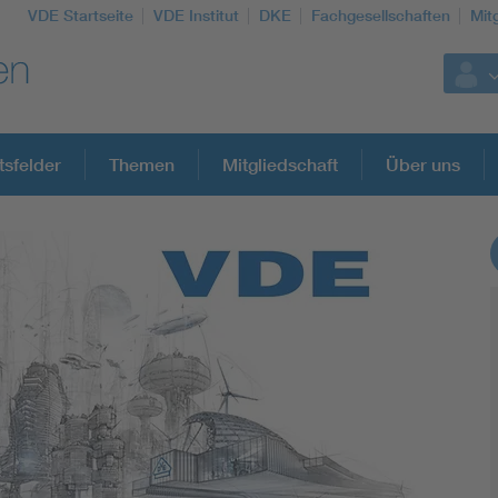
VDE Startseite
VDE Institut
DKE
Fachgesellschaften
Mit
tsfelder
Themen
Mitgliedschaft
Über uns
Weitere Themen
Assisted Living
Electromobility
Energy efficiency