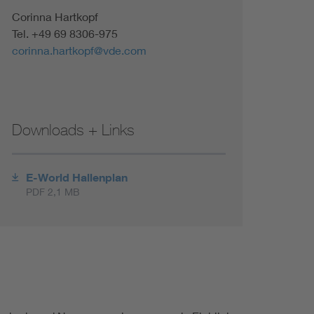
Renewable energies
Corinna Hartkopf
Tel. +49 69 8306-975
corinna.hartkopf@vde.com
Environmental Protection
Downloads + Links
E-World Hallenplan
PDF 2,1 MB