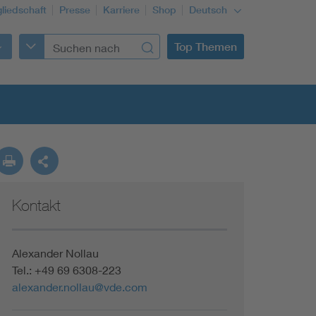
gliedschaft
Presse
Karriere
Shop
Deutsch
Top Themen
Kontakt
Building Services Engineering
Information and communications technology ICT
Alexander Nollau
Tel.: +49 69 6308-223
alexander.nollau@vde.com
Education + profession