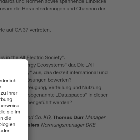
tandards und Normen sowie spannende Einblicke
meinsam die Herausforderungen und Chancen der
ie auf GA 37 vertreten.
n the All Electric Society".
nftigen „Energy Ecosystems“ dar. Die „All
ctric Society“ aus, das derzeit international und
nstechnische Lösungen bewerten?
ektoren der Erzeugung, Verteilung und Nutzung
oduktpass und sogenannte „Dataspaces“ in dieser
pplung zusammengeführt werden?
ectro GmbH und Co. KG,
Thomas Dürr
Manager
bastian Kosslers
Normungsmanager DKE