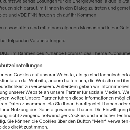
 zukunftsweisende Lösungen für die Energiewende, aktuelle S
freuen sich darauf, mit Ihnen in den Dialog zu treten und ge
bles und VDE FNN freuen sich auf Ihr Kommen.
m essociation sind mit einem eigenen Messestand in der Galer
bei folgenden Veranstaltungen:
ie DKE im Rahmen des "Change Forums" das Thema "Consumers i
issenschaftlich anerkannte technische Grundkonzept eines zukü
idenden Beitrag leisten. Doch wie sieht das Konzept der „All Ele
ie werden Industriekunden zukünftig elektro- und informatio
k bereits heute so organisiert werden, dass alle relevanten S
 nutzbar gemacht werden? Welche Rolle spielen der Digitale Pr
gen zu einem voll integrierten Gesamtsystem der Sektorenko
t! Im Experten-Austausch sind dabei:
s Environment, Solution Development and Marketing Hager El
lexander Nollau
Abteilungsleiter Energy, DKE,
Moderation: Se
mart Grid
m/events/change-forum