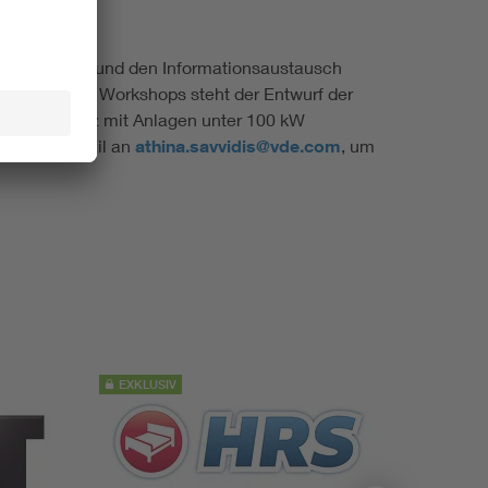
sammenarbeit und den Informationsaustausch
Im Fokus des Workshops steht der Entwurf der
m Verteilnetz mit Anlagen unter 100 kW
e sich per Mail an
athina.savvidis@vde.com
, um
EXKLUSIV
EXKLUS