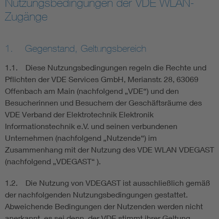
Nutzungsbedingungen der VDE WLAN-
Zugänge
Assisted Living
Bui
Electromobility
Inf
1. Gegenstand, Geltungsbereich
1.1. Diese Nutzungsbedingungen regeln die Rechte und
Energy efficiency
Edu
Pflichten der VDE Services GmbH, Merianstr. 28, 63069
Offenbach am Main (nachfolgend „VDE“) und den
Energy storage
Ren
Besucherinnen und Besuchern der Geschäftsräume des
VDE Verband der Elektrotechnik Elektronik
Informationstechnik e.V. und seinen verbundenen
Functional safety
Env
Unternehmen (nachfolgend „Nutzende“) im
Zusammenhang mit der Nutzung des VDE WLAN VDEGAST
(nachfolgend „VDEGAST“ ).
1.2. Die Nutzung von VDEGAST ist ausschließlich gemäß
der nachfolgenden Nutzungsbedingungen gestattet.
Abweichende Bedingungen der Nutzenden werden nicht
anerkannt, es sei denn, der VDE stimmt ihrer Geltung