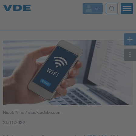
Top Themen
Fokusthemen
Energy
AI & Digital Trust
Health
Mobility
NicoElNino / stock.adobe.com
Standards
24.11.2022
Weitere Themen