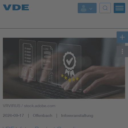
Key Topics
Key Topics
Energy
Standardization
AI & Digital Trust
Health
VRVIRUS / stock.adobe.com
Mobility
2026-09-17
Offenbach
Infoveranstaltung
More Topics