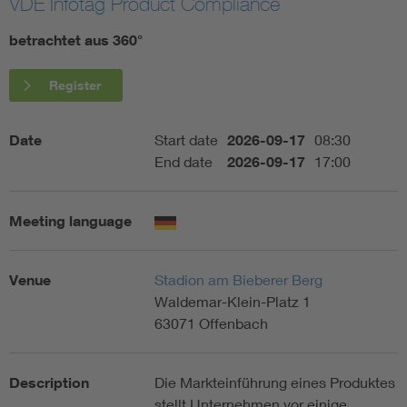
VDE Infotag Product Compliance
Artificial Intelligence
betrachtet aus 360°
Consumer protection
Register
Defense
Date
Start date
2026-09-17
08:30
End date
2026-09-17
17:00
Digital Security
Meeting language
Venue
Stadion am Bieberer Berg
Waldemar-Klein-Platz 1
63071 Offenbach
Description
Die Markteinführung eines Produktes
stellt Unternehmen vor einige