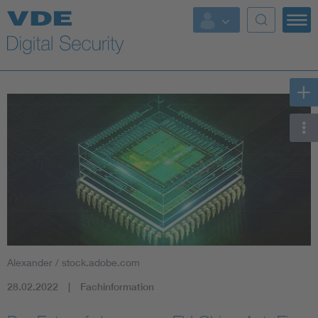
Top Themen
Fokusthemen
Energy
AI & Digital Trust
Health
Mobility
Alexander / stock.adobe.com
Standards
28.02.2022
Fachinformation
Weitere Themen