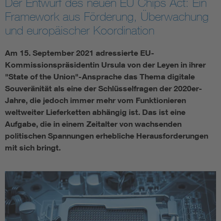
Der Entwurf des neuen EU Chips Act: Ein
Framework aus Förderung, Überwachung
Assisted Living
Bui
und europäischer Koordination
Electromobility
Inf
Am 15. September 2021 adressierte EU-
Kommissionspräsidentin Ursula von der Leyen in ihrer
Energy efficiency
Edu
"State of the Union"-Ansprache das Thema digitale
Souveränität als eine der Schlüsselfragen der 2020er-
Jahre, die jedoch immer mehr vom Funktionieren
Energy storage
Ren
weltweiter Lieferketten abhängig ist. Das ist eine
Aufgabe, die in einem Zeitalter von wachsenden
Functional safety
Env
politischen Spannungen erhebliche Herausforderungen
mit sich bringt.