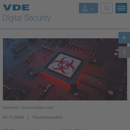
Top Themen
Fokusthemen
Energy
AI & Digital Trust
Health
Mobility
fotomek / stock.adobe.com
Standards
24.11.2020
Fachinformation
Weitere Themen