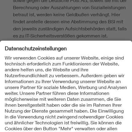
sowie gegen die Deutsche Post AG, soweit sie mit der
Berechnung oder Auszahlungen von Sozialleistungen
betraut ist, werden keine Geldbußen verhängt. Hier
findet anstelle dessen eine Abstimmung des BSI mit
den jeweils zuständigen Aufsichtsbehörden statt, falls
es zu IT-Sicherheitsverstößen gekommen ist.
Folgen Sie uns
Kontakte
Service