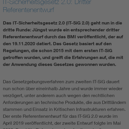
IT-Sicherheitsgesetz 2.0: Dritter
Referentenentwurf
Assisted Living
Bui
Das IT-Sicherheitsgesetz 2.0 (IT-SiG 2.0) geht nun in die
Electromobility
Inf
dritte Runde: Jüngst wurde ein entsprechender dritter
Referentenentwurf durch das BMI veröffentlicht, der auf
Energy efficiency
Edu
den 19.11.2020 datiert. Das Gesetz basiert auf den
Regelungen, die schon 2015 mit dem ersten IT-SiG
getroffen wurden, und greift die Erfahrungen auf, die mit
Energy storage
Ren
der Anwendung dieses Gesetzes gewonnen wurden.
Functional safety
Env
Das Gesetzgebungsverfahren zum zweiten IT-SiG dauert
nun schon über eineinhalb Jahre und wurde immer wieder
verzögert, unter anderem auch wegen den rechtlichen
Anforderungen an technische Produkte, die aus Drittländern
stammen und Einsatz in Kritischen Infrastrukturen erfahren.
Der erste Referentenentwurf für das IT-SiG 2.0 wurde im
April 2019 veröffentlicht, der zweite Entwurf folgte im Mai