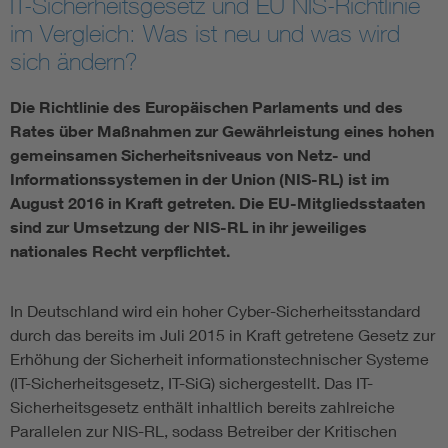
IT-Sicherheitsgesetz und EU NIS-Richtlinie
im Vergleich: Was ist neu und was wird
Assisted Living
Bui
sich ändern?
Electromobility
Inf
Die Richtlinie des Europäischen Parlaments und des
Rates über Maßnahmen zur Gewährleistung eines hohen
Energy efficiency
Edu
gemeinsamen Sicherheitsniveaus von Netz- und
Informationssystemen in der Union (NIS-RL) ist im
August 2016 in Kraft getreten. Die EU-Mitgliedsstaaten
Energy storage
Ren
sind zur Umsetzung der NIS-RL in ihr jeweiliges
nationales Recht verpflichtet.
Functional safety
Env
In Deutschland wird ein hoher Cyber-Sicherheitsstandard
durch das bereits im Juli 2015 in Kraft getretene Gesetz zur
Erhöhung der Sicherheit informationstechnischer Systeme
(IT-Sicherheitsgesetz, IT-SiG) sichergestellt. Das IT-
Sicherheitsgesetz enthält inhaltlich bereits zahlreiche
Parallelen zur NIS-RL, sodass Betreiber der Kritischen