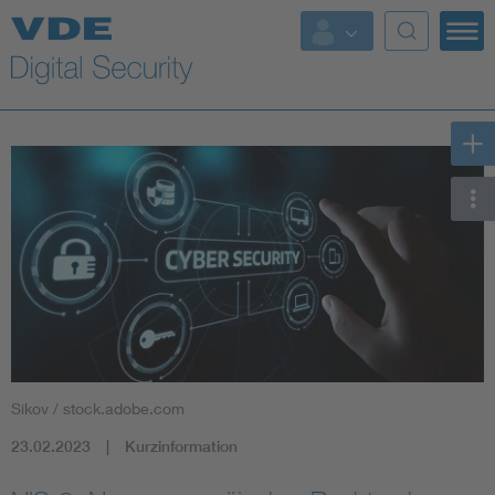
Top Themen
Fokusthemen
Energy
AI & Digital Trust
Health
Mobility
Sikov / stock.adobe.com
Standards
23.02.2023
Kurzinformation
Weitere Themen