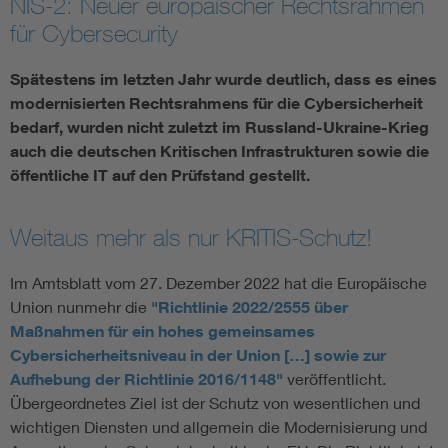
NIS-2: Neuer europäischer Rechtsrahmen
für Cybersecurity
Assisted Living
Bui
Spätestens im letzten Jahr wurde deutlich, dass es eines
Electromobility
Inf
modernisierten Rechtsrahmens für die Cybersicherheit
bedarf, wurden nicht zuletzt im Russland-Ukraine-Krieg
Energy efficiency
Edu
auch die deutschen Kritischen Infrastrukturen sowie die
öffentliche IT auf den Prüfstand gestellt.
Energy storage
Ren
Weitaus mehr als nur KRITIS-Schutz!
Functional safety
Env
Im Amtsblatt vom 27. Dezember 2022 hat die Europäische
Union nunmehr die
"Richtlinie 2022/2555 über
Maßnahmen für ein hohes gemeinsames
Cybersicherheitsniveau in der Union […] sowie zur
Aufhebung der Richtlinie 2016/1148"
veröffentlicht.
Übergeordnetes Ziel ist der Schutz von wesentlichen und
wichtigen Diensten und allgemein die Modernisierung und