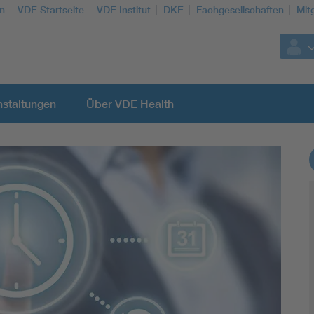
n
VDE Startseite
VDE Institut
DKE
Fachgesellschaften
Mit
staltungen
Über VDE Health
Weitere Themen
Assisted Living
Electromobility
Energy efficiency