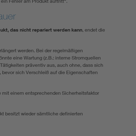
in Fehler am Produkt auftritt“.
auer
ukt, das nicht repariert werden kann
, endet die
längert werden. Bei der regelmäßigen
önnte eine Wartung (z.B.: interne Stromquellen
ätigkeiten präventiv aus, auch ohne, dass sich
 bevor sich Verschleiß auf die Eigenschaften
ie mit einem entsprechenden Sicherheitsfaktor
t besitzt wieder sämtliche definierten