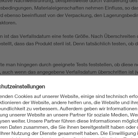
jektive Nachweisführung, beispielsweise durch Validierung de
gsbedingungen. Materialeigenschaften nehmen Einfluss, so das
 wird ebenso beeinflusst von der Verpackung, den Lagerungsb
aktoren.
n ist das Verfallsdatum eine feste Größe. Nach Überschreiten
llt, dass das Produkt steril ist. Denn tatsächlich testen, ob d
nte man hingegen durch geeignete Tests feststellen, ob diese 
auch wenn das angegebene Verfallsdatum überschritten ist (
Verfallsdatum“ haben
e“ Software-Produkte (Software as Medical Device – SaMD) kön
 („Software in Medical Device“, also „Embedded Software“).
 können äußere Faktoren dazu führen, dass die Software nicht m
l“ (Shelf) befindet ihr Verfallsdatum erreicht bzw. überschritte