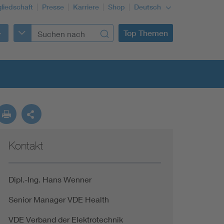
gliedschaft
Presse
Karriere
Shop
Deutsch
Top Themen
Kontakt
Building Services Engineering
Information and communications technology ICT
Dipl.-Ing. Hans Wenner
Senior Manager VDE Health
Education + profession
VDE Verband der Elektrotechnik