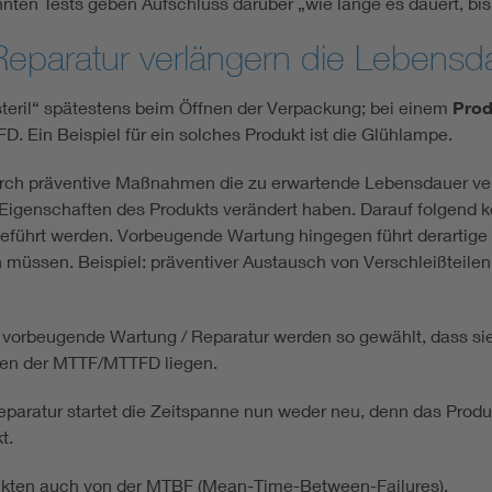
ten Tests geben Aufschluss darüber „wie lange es dauert, bis e
Reparatur verlängern die Lebensd
steril“ spätestens beim Öffnen der Verpackung; bei einem
Prod
 Ein Beispiel für ein solches Produkt ist die Glühlampe.
ch präventive Maßnahmen die zu erwartende Lebensdauer ver
e Eigenschaften des Produkts verändert haben. Darauf folgend k
führt werden. Vorbeugende Wartung hingegen führt derartige T
müssen. Beispiel: präventiver Austausch von Verschleißteilen,
für vorbeugende Wartung / Reparatur werden so gewählt, dass s
chen der MTTF/MTTFD liegen.
paratur startet die Zeitspanne nun weder neu, denn das Produk
t.
dukten auch von der MTBF (Mean-Time-Between-Failures).