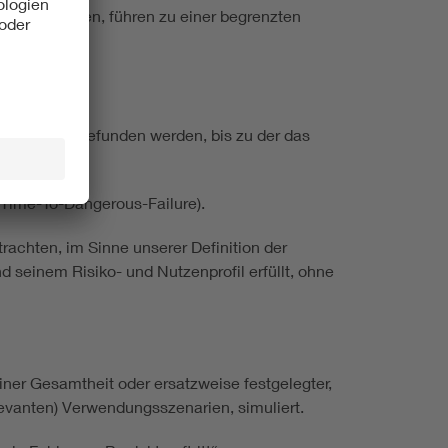
atum (!) haben, führen zu einer begrenzten
Zeitspanne gefunden werden, bis zu der das
-Time-To-Dangerous-Failure).
trachten, im Sinne unserer Definition der
seinem Risiko- und Nutzenprofil erfüllt, ohne
iner Gesamtheit oder ersatzweise festgelegter,
elevanten) Verwendungsszenarien, simuliert.