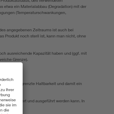
s Produktaufbaus, des verwendeten
s etwa ein Materialabbau (Degradation) mit der
edingungen (Temperaturschwankungen,
 des angegebenen Zeitraums ist auch bei
as Produkt noch steril ist, kann man nicht, ohne
noch ausreichende Kapazität haben und (ggf. mit
weiche Grenze).
nen eine begrenzte Haltbarkeit und damit ein
ehr installiert und ausgeführt werden kann. In
n.