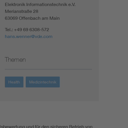
Elektronik Informationstechnik e.V.
Renewable energies
Merianstraße 28
63069 Offenbach am Main
Environmental Protection
Tel.: +49 69 6308-572
hans.wenner@vde.com
Themen
Health
Medizintechnik
tsbewertung und für den sicheren Betrieb von