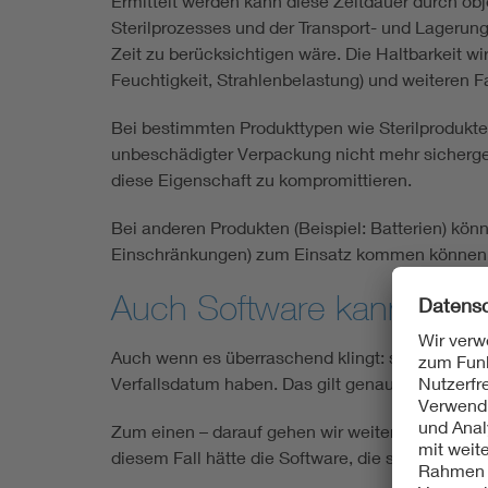
Ermittelt werden kann diese Zeitdauer durch ob
Sterilprozesses und der Transport- und Lagerun
Zeit zu berücksichtigen wäre. Die Haltbarkeit
Feuchtigkeit, Strahlenbelastung) und weiteren F
Bei bestimmten Produkttypen wie Sterilprodukte
unbeschädigter Verpackung nicht mehr sichergeste
diese Eigenschaft zu kompromittieren.
Bei anderen Produkten (Beispiel: Batterien) kön
Einschränkungen) zum Einsatz kommen können, 
Auch Software kann ein „
Auch wenn es überraschend klingt: selbst „rein
Verfallsdatum haben. Das gilt genauso für SiMD
Zum einen – darauf gehen wir weiter unten ein –
diesem Fall hätte die Software, die sich im „Rega