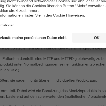
Zertifikate, die eine Gültigkeitsdauer und damit ein Verfallsd
r bis zum Ausfall)
) im Rahmen einer Zuverlässigkeitsprüfung kann die mittlere 
t. Sie wird deshalb auch als „mittlere Lebensdauer“ bezeichnet.
ere Zeit bis zu einem gefahrbringenden Ausfall (englisch Mean
en Patienten darstellt, sind MTTF und MTTFD gleichwertig zu be
produkt unter Normalbedingungen seine Funktion entsprechend 
llen” (s.o.).
en, sie sagen nichts über ein individuelles Produkt aus.
rmittelt. Dabei wird die Benutzung des Medizinprodukts in se
den, basierend auf den zu erwartenden (realistischen / praxisr