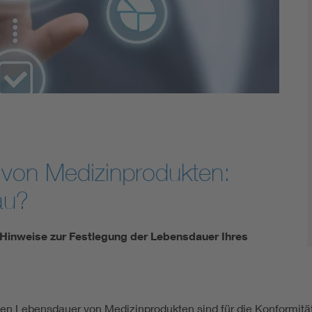
Energy storage
Functional safety
 von Medizinprodukten:
au?
 Hinweise zur Festlegung der Lebensdauer Ihres
nden Lebensdauer von Medizinprodukten sind für die Konformitä