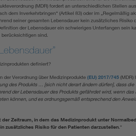
ukteverordnung (MDR) fordert an unterschiedlichen Stellen aus
ach dem Inverkehrbringen“ (Artikel 83) oder im „Regelmäßig aktu
hrend seiner gesamten Lebensdauer kein zusätzliches Risiko dar
Definition der Lebensdauer ein schwieriges Unterfangen sein k
 berücksichtigen sind.
n Lebensdauer”
zinprodukten definiert?
ch in der Verordnung über Medizinprodukte
(EU) 2017/745
(MDR) l
ng des Produkts … [sich nicht derart ändern dürfen], dass die
rend der Lebensdauer des Produkts gefährdet wird, wenn das P
ten können, und es ordnungsgemäß entsprechend den Anweisu
t der Zeitraum, in dem das Medizinprodukt unter Normalbe
ein zusätzliches Risiko für den Patienten darzustellen
.“