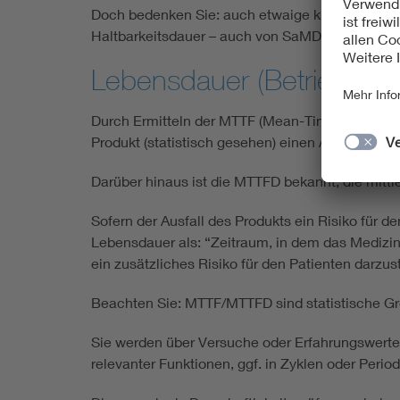
Doch bedenken Sie: auch etwaige kryptografische 
Haltbarkeitsdauer – auch von SaMD bzw. SiMD.
Lebensdauer (Betriebsdaue
Durch Ermitteln der MTTF (Mean-Time-To-Failure
Produkt (statistisch gesehen) einen Ausfall zeig
Darüber hinaus ist die MTTFD bekannt, die mittl
Sofern der Ausfall des Produkts ein Risiko für d
Lebensdauer als: “Zeitraum, in dem das Medizin
ein zusätzliches Risiko für den Patienten darzuste
Beachten Sie: MTTF/MTTFD sind statistische Größ
Sie werden über Versuche oder Erfahrungswerte e
relevanter Funktionen, ggf. in Zyklen oder Perio