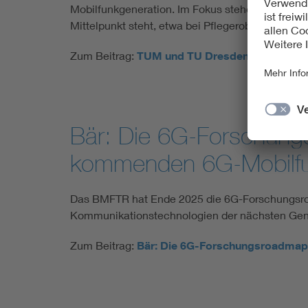
Mobilfunkgeneration. Im Fokus stehen der Trans
Mittelpunkt steht, etwa bei Pflegerobotern oder 
Zum Beitrag:
TUM und TU Dresden bringen näc
Bär: Die 6G-Forschungs
kommenden 6G-Mobilfu
Das BMFTR hat Ende 2025 die 6G-Forschungsroadm
Kommunikationstechnologien der nächsten Gener
Zum Beitrag:
Bär: Die 6G-Forschungsroadmap 