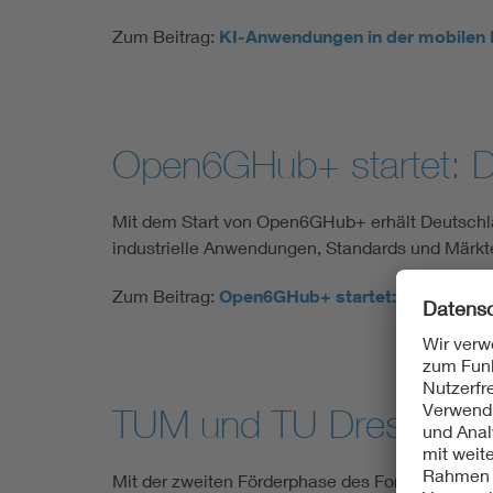
Zum Beitrag:
KI-Anwendungen in der mobilen K
Open6GHub+ startet: D
Mit dem Start von Open6GHub+ erhält Deutschla
industrielle Anwendungen, Standards und Märkt
Zum Beitrag:
Open6GHub+ startet: Deutschlan
TUM und TU Dresden br
Mit der zweiten Förderphase des Forschungsproj