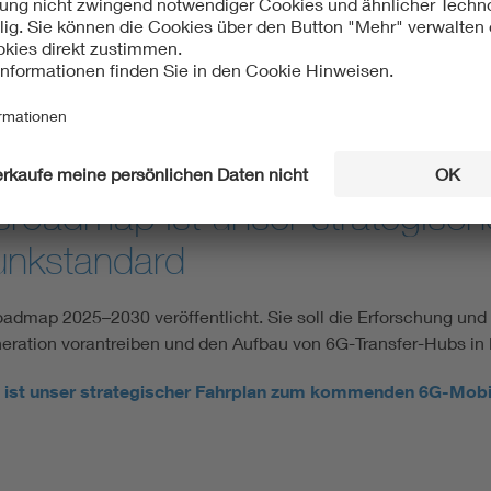
fer von Forschungsergebnissen in die Praxis sowie Anwendunge
Teleoperationen.
hste Mobilfunkgeneration auf den Weg
(Quelle: TUM)
roadmap ist unser strategisch
nkstandard
ap 2025–2030 veröffentlicht. Sie soll die Erforschung und E
ation vorantreiben und den Aufbau von 6G-Transfer-Hubs in 
ist unser strategischer Fahrplan zum kommenden 6G-Mobi