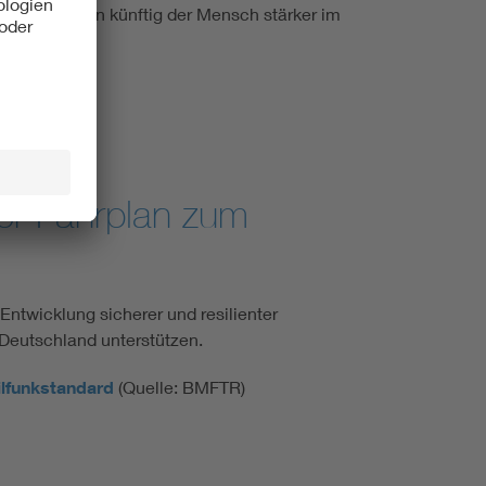
n, bei denen künftig der Mensch stärker im
er Fahrplan zum
ntwicklung sicherer und resilienter
Deutschland unterstützen.
lfunkstandard
(Quelle: BMFTR)