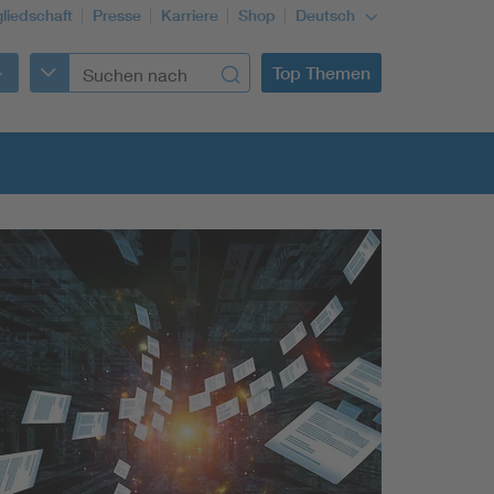
gliedschaft
Presse
Karriere
Shop
Deutsch
Top Themen
Building Services Engineering
Information and communications technology ICT
Education + profession