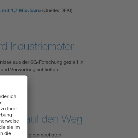
mit 1,7 Mio. Euro
(Quelle: DFKI)
d Industriemotor
isse aus der 6G-Forschung gezielt in
 und Verwertung schließen.
ation auf den Weg
ur Entwicklung der sechsten