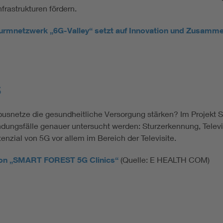
frastrukturen fördern.
urmnetzwerk „6G-Valley“ setzt auf Innovation und Zusamme
s
pusnetze die gesundheitliche Versorgung stärken? Im Projekt 
ungsfälle genauer untersucht werden: Sturzerkennung, Televisi
enzial von 5G vor allem im Bereich der Televisite.
 von „SMART FOREST 5G Clinics“
(Quelle: E HEALTH COM)