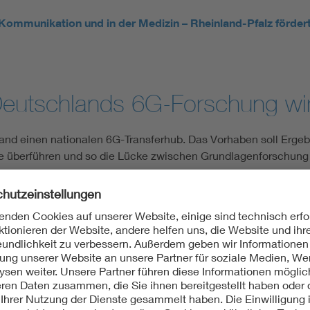
ommunikation und in der Medizin – Rheinland-Pfalz fördert 
eutschlands 6G-Forschung wir
nd einen nationalen 6G-Transferhub. Das Vorhaben soll Ergebn
e überführen und so die Lücke zwischen Grundlagenforschung
ds 6G-Forschung wird Industriemotor
(Quelle: DFKI)
ingen nächste Mobilfunkgener
ekts „6G-life²“ stärken TUM und TU Dresden ihre Aktivitäten z