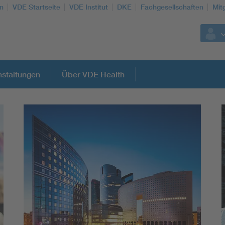
n
VDE Startseite
VDE Institut
DKE
Fachgesellschaften
Mit
staltungen
Über VDE Health
Weitere Themen
Assisted Living
Electromobility
Energy efficiency