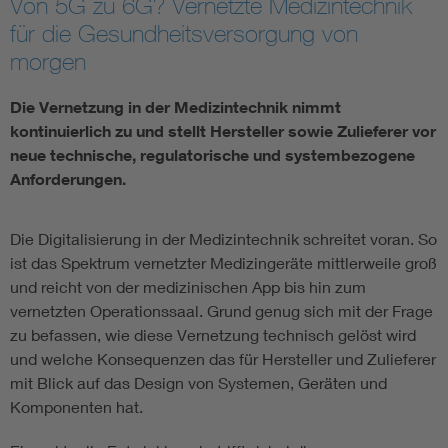
Von 5G zu 6G? Vernetzte Medizintechnik
für die Gesundheitsversorgung von
Assisted Living
Bui
morgen
Electromobility
Inf
Die Vernetzung in der Medizintechnik nimmt
kontinuierlich zu und stellt Hersteller sowie Zulieferer vor
Energy efficiency
Edu
neue technische, regulatorische und systembezogene
Anforderungen.
Energy storage
Ren
Die Digitalisierung in der Medizintechnik schreitet voran. So
Functional safety
Env
ist das Spektrum vernetzter Medizingeräte mittlerweile groß
und reicht von der medizinischen App bis hin zum
vernetzten Operationssaal. Grund genug sich mit der Frage
zu befassen, wie diese Vernetzung technisch gelöst wird
und welche Konsequenzen das für Hersteller und Zulieferer
mit Blick auf das Design von Systemen, Geräten und
Komponenten hat.