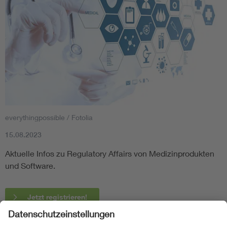
everythingpossible / Fotolia
15.08.2023
Aktuelle Infos zu Regulatory Affairs von Medizinprodukten
und Software.
Jetzt registrieren!