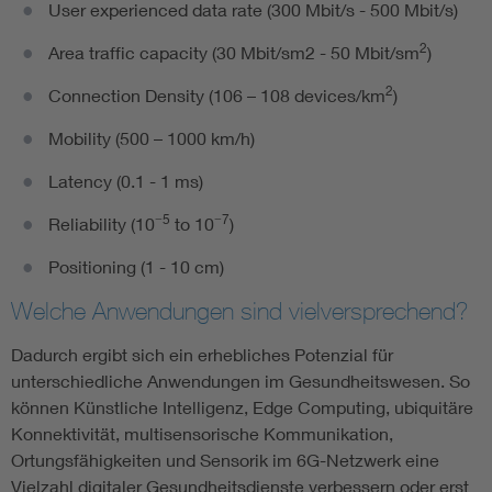
User experienced data rate (300 Mbit/s - 500 Mbit/s)
2
Area traffic capacity (30 Mbit/sm2 - 50 Mbit/sm
)
2
Connection Density (106 – 108 devices/km
)
Mobility (500 – 1000 km/h)
Latency (0.1 - 1 ms)
−5
−7
Reliability (10
to 10
)
Positioning (1 - 10 cm)
Welche Anwendungen sind vielversprechend?
Dadurch ergibt sich ein erhebliches Potenzial für
unterschiedliche Anwendungen im Gesundheitswesen. So
können Künstliche Intelligenz, Edge Computing, ubiquitäre
Konnektivität, multisensorische Kommunikation,
Ortungsfähigkeiten und Sensorik im 6G-Netzwerk eine
Vielzahl digitaler Gesundheitsdienste verbessern oder erst