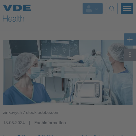
Top Themen
Fokusthemen
Energy
AI & Digital Trust
Health
Mobility
zinkevych / stock.adobe.com
Standards
15.05.2024
Fachinformation
Weitere Themen