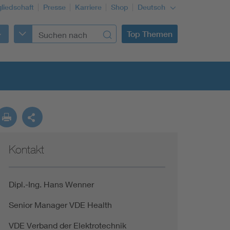
gliedschaft
Presse
Karriere
Shop
Deutsch
Top Themen
Kontakt
Building Services Engineering
Information and communications technology ICT
Dipl.-Ing. Hans Wenner
Senior Manager VDE Health
Education + profession
VDE Verband der Elektrotechnik