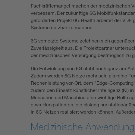
Fachkräftemangel machen der medizinischen Vers
verbessern. Der zukünftige 6G Mobilfunkstandar
geförderten Projekt 6G Health arbeitet der VDE
Systeme nutzbar zu machen.
6G vernetzte Systeme zeichnen sich gegenüber 
Zuverlässigkeit aus. Die Projektpartner unter
der medizinischen Versorgung bestmöglich zu 
Die Entwicklung von 6G steht noch ganz am Anfa
Zudem werden 6G Netze mehr sein als reine Funk
Rechenleistung vor-Ort, dem "Edge-Computing". D
zudem den Einsatz künstlicher Intelligenz (KI)
Menschen und Maschine eine wichtige Rolle spi
etwa Herzpatienten, die bislang nur stationär ü
in 6G Netzen realisiert werden können. Außerdem
Medizinische Anwendung