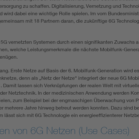
orgung zu schaffen. Digitalisierung, Vernetzung und Technolo
d wird dabei eine wichtige Rolle spielen. Im vom Bundesminis
 gemeinsam mit 18 Partnern daran, die zukünftige 6G Technolo
5G vernetzten Systemen durch einen signifikanten Zuwachs a
suchen, welche Leistungsmerkmale die nächste Mobilfunk-Gene
genügen.
ng. Erste Netze auf Basis der 6. Mobilfunk-Generation wird es
netze, denn als „Netz der Netze“ integriert der neue 6G Mobi
amit lassen sich Verknüpfungen der realen Welt mit virtuellen 
 in der Netztechnik. In der medizinischen Anwendung werden K
elen, zum Beispiel bei der engmaschigen Überwachung von Pa
ber mehrere Jahre hinweg betreut werden konnten. Dazu sind bes
 lässt sich mit 6G Technologie ein energieeffizienterer Netzb
en von 6G Netzen (Use Cases)