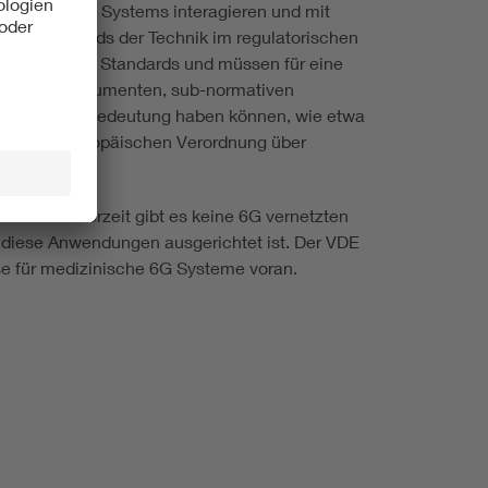
nerhalb eines Systems interagieren und mit
Teil des Stands der Technik im regulatorischen
, basieren auf Standards und müssen für eine
Guidance-Dokumenten, sub-normativen
 ebenso hohe Bedeutung haben können, wie etwa
spiel der Europäischen Verordnung über
and dar. Derzeit gibt es keine 6G vernetzten
 diese Anwendungen ausgerichtet ist. Der VDE
se für medizinische 6G Systeme voran.