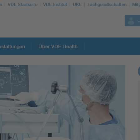
n
VDE Startseite
VDE Institut
DKE
Fachgesellschaften
Mit
staltungen
Über VDE Health
Weitere Themen
Assisted Living
Electromobility
Energy efficiency