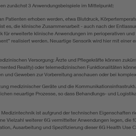
hen zunächst 3 Anwendungsbeispiele im Mittelpunkt:
t an Patienten erhoben werden, etwa Blutdruck, Körpertempera
el ist es, die klinische Zusammenarbeit - auch nach der Entlas
orik für erweiterte klinische Anwendungen im perioperativen un
” realisiert werden. Neuartige Sensorik wird hier mit einer er
izinischen Versorgung: Ärzte und Pflegekräfte können zukünfti
ented Reality) oder telemedizinischen Funktionalitäten könne
n und Geweben zur Vorbereitung anschauen oder bei komplexen
zung medizinischer Geräte und die Kommunikationsinfrastruktur
chen neuartige Prozesse, so dass Behandlungs- und Logistikab
Medizintechnik ist aufgrund der technischen Eigenschaften ri
ne Vielzahl weiterer 6G vermittelter Anwendungen legen, die 
ation, Ausarbeitung und Spezifizierung dieser 6G Health Use C