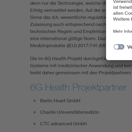
denn nur die Technologie, welche die Spezifika
Erfolg vermarktet werden. Auf der anderen Seite
Sinne dar, d.h. wesentliche regulatorische Anfor
Zulassung auch entsprechend nachgewiesen we
technischen Regeln und Empfehlungen, die den 
eine international gültige Norm. Dazu kommt di
Medizinprodukte ((EU) 2017/745 (MDR)), deren A
Die im 6G Health Projekt durchgeführten Arbeite
Systeme mit medizinischer Anwendung und kein 
treibt daher gemeinsam mit den Projektpartnern
6G Health Projektpartner
Berlin Heart GmbH
Charité Universitätsmedizin
CTC advanced GmbH