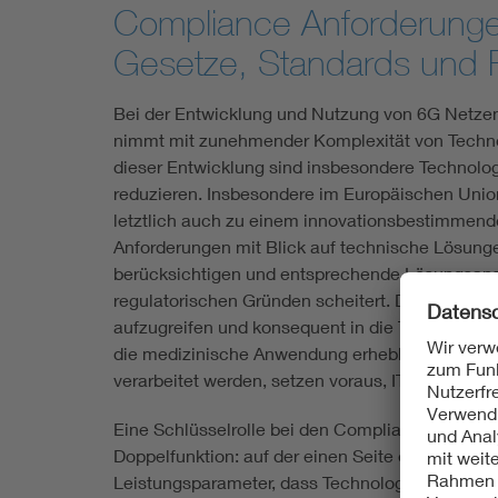
Compliance Anforderungen
Gesetze, Standards und 
Bei der Entwicklung und Nutzung von 6G Netzen
nimmt mit zunehmender Komplexität von Technol
dieser Entwicklung sind insbesondere Technologi
reduzieren. Insbesondere im Europäischen Uni
letztlich auch zu einem innovationsbestimmende
Anforderungen mit Blick auf technische Lösunge
berücksichtigen und entsprechende Lösungsansä
regulatorischen Gründen scheitert. Daher ist e
aufzugreifen und konsequent in die Technologie
die medizinische Anwendung erheblich beschleuni
verarbeitet werden, setzen voraus, IT-Security 
Eine Schlüsselrolle bei den Compliance-Anford
Doppelfunktion: auf der einen Seite ermöglichen
Leistungsparameter, dass Technologien spezifi