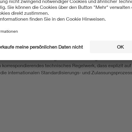
tionen der Standards erfüllt, kann mit anderen Komponenten in
 stellen die Spezifikationen von Standards einen wesentlichen 
derungen, z. B. in Bezug auf Sicherheit und Leistungsfähigkeit
rden. Neben den Standards gibt es zudem eine Vielzahl an 
Stand der Technik ebenfalls abbilden und im Einzelfall eine
e Vielzahl an Gesetzen und anderen Rechtsakten, wie zum Bei
nwendung verbindlich ist.
n stellen sowohl technologisches als auch regulatorisches Neul
korrespondierendes technisches Regelwerk, dass explizit auf
 die internationalen Standardisierungs- und Zulassungsprozes