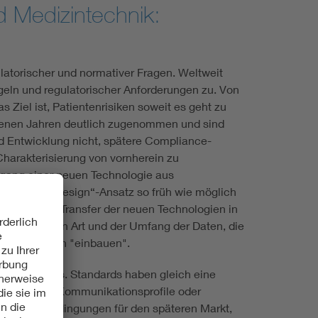
 Medizintechnik:
atorischer und normativer Fragen. Weltweit
eln und regulatorischer Anforderungen zu. Von
 Ziel ist, Patientenrisiken soweit es geht zu
genen Jahren deutlich zugenommen und sind
d Entwicklung nicht, spätere Compliance-
Charakterisierung von vornherein zu
ugang einer neuen Technologie aus
formity-by-Design“-Ansatz so früh wie möglich
en wir den Transfer der neuen Technologien in
ecurity), denn Art und der Umfang der Daten, die
m Ende einfach "einbauen".
n Standards. Standards haben gleich eine
nittstellen, Kommunikationsprofile oder
e Rahmenbedingungen für den späteren Markt,