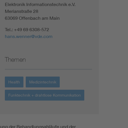
Elektronik Informationstechnik e.V.
Renewable energies
Merianstraße 28
63069 Offenbach am Main
Environmental Protection
Tel.: +49 69 6308-572
hans.wenner@vde.com
Themen
Health
Medizintechnik
Funktechnik + drahtlose Kommunikation
erung der Behandlungsabläufe und der