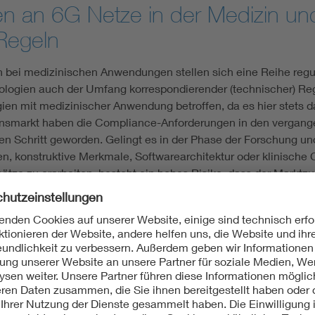
 an 6G Netze in der Medizin und
Regeln
 bei medizinischen Anwendungen stellen sich eine Reihe regul
ogien auch der Umfang korrespondierender (technischer) Reg
en mit medizinischer Anwendung betroffen, da es hier stets das
onsmarkt haben die Compliance-Anforderungen in den vergan
n Schritt geworden. Gelingt es in der Phase der Forschung un
n, konstruktive Merkmale, Softwarearchitektur oder klinische 
tze zu erarbeiten, besteht ein hohes Risiko, dass der Marktz
s das Ziel, Compliance-Anforderungen durch unseren VDE-„Con
- und Anwendungsentwicklung einfließen zu lassen. Damit könn
gen. Dies gilt auch für alle Aspekte der IT-Sicherheit (Cybers
von Beginn an einzubeziehen. Cybersecurity lässt sich nicht a
erungen von 6G Netzen mit medizinischen Anwendungen spiele
 sie durch entsprechende Festlegungen, z. B. in Bezug auf Sch
kationsgemäß funktionieren. Damit schaffen Sie entsprechend