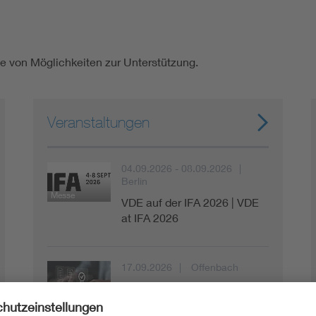
he von Möglichkeiten zur Unterstützung.
Veranstaltungen
04.09.2026 - 08.09.2026
Berlin
Messe
VDE auf der IFA 2026 | VDE
at IFA 2026
17.09.2026
Offenbach
VDE Infotag Product
Infoveranstaltung
Compliance