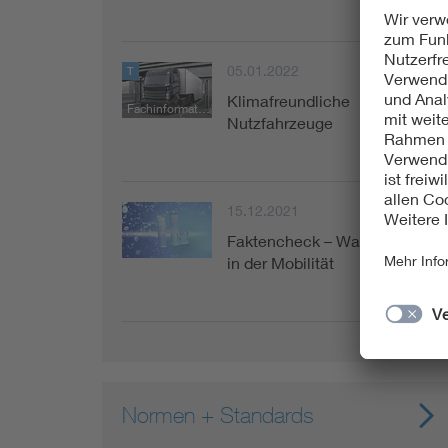
05.01.2022
T
Klimafreundliche
Fachinformation
Nutzfahrzeuge
15.12.2021
Faktencheck – Wasserstoff
in der Mobilität
Normen + Standards