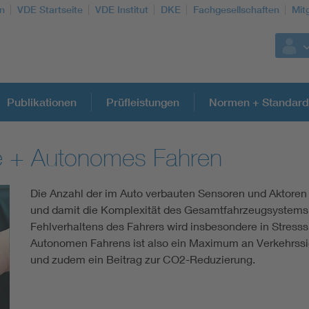
n
VDE Startseite
VDE Institut
DKE
Fachgesellschaften
Mit
Publikationen
Prüfleistungen
Normen + Standard
e + Autonomes Fahren
Weitere Themen
Die Anzahl der im Auto verbauten Sensoren und Aktoren -
Assisted Living
und damit die Komplexität des Gesamtfahrzeugsystems.
Fehlverhaltens des Fahrers wird insbesondere in Stresss
Electromobility
Autonomen Fahrens ist also ein Maximum an Verkehrssi
und zudem ein Beitrag zur CO2-Reduzierung.
Energy efficiency