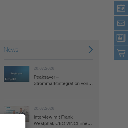
News
28.07.2026
Peaksaver –
Projekt
Strommarktintegration von…
20.07.2026
Interview mit Frank
Publikation
Westphal, CEO VINCI Ene…