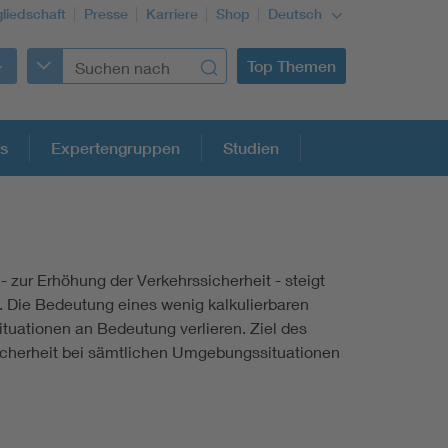
gliedschaft
Presse
Karriere
Shop
Deutsch
Top Themen
s
Expertengruppen
Studien
 zur Erhöhung der Verkehrssicherheit - steigt
Building Services Engineering
 Die Bedeutung eines wenig kalkulierbaren
ituationen an Bedeutung verlieren. Ziel des
Information and communications technology ICT
cherheit bei sämtlichen Umgebungssituationen
Education + profession