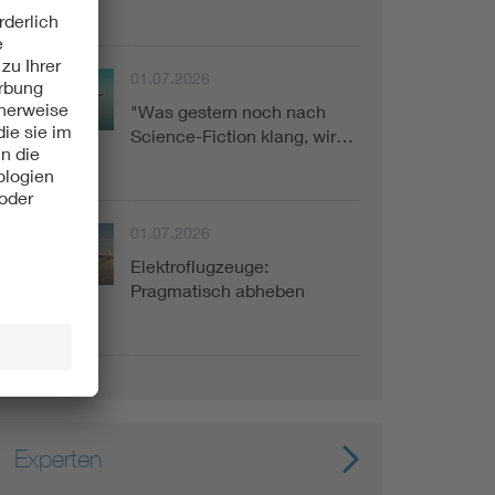
01.07.2026
"Was gestern noch nach
VDE dialog
Science-Fiction klang, wir…
01.07.2026
Elektroflugzeuge:
VDE dialog
Pragmatisch abheben
Experten