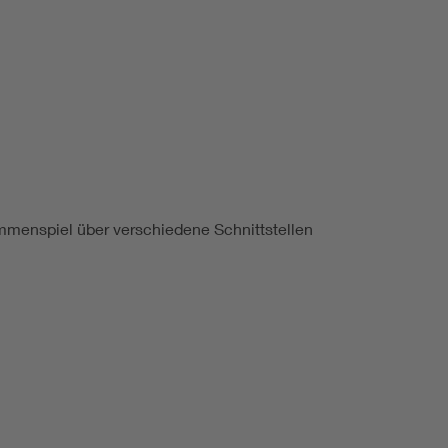
Renewable energies
Environmental Protection
mmenspiel über verschiedene Schnittstellen