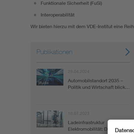
Funktionale Sicherheit (FuSi)
Interoperabilität
Wir bieten hierzu mit dem VDE-Institut eine Rei
Publikationen
29.04.2024
Automobilstandort 2035 –
Studie
Politik und Wirtschaft blick…
18.07.2023
Ladeinfrastruktur
Fachinformation
Elektromobilität: Der Tech…