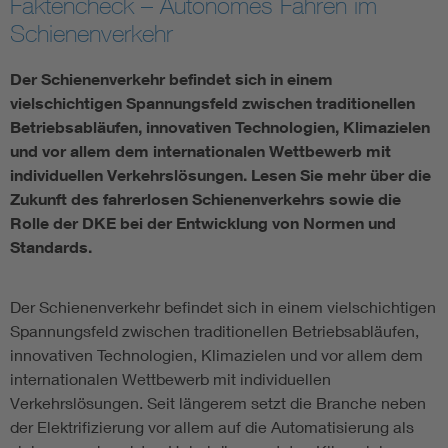
Faktencheck – Autonomes Fahren im
Schienenverkehr
Assisted Living
Bui
Der Schienenverkehr befindet sich in einem
Electromobility
Inf
vielschichtigen Spannungsfeld zwischen traditionellen
Betriebsabläufen, innovativen Technologien, Klimazielen
Energy efficiency
Edu
und vor allem dem internationalen Wettbewerb mit
individuellen Verkehrslösungen. Lesen Sie mehr über die
Zukunft des fahrerlosen Schienenverkehrs sowie die
Energy storage
Ren
Rolle der DKE bei der Entwicklung von Normen und
Standards.
Functional safety
Env
Der Schienenverkehr befindet sich in einem vielschichtigen
Spannungsfeld zwischen traditionellen Betriebsabläufen,
innovativen Technologien, Klimazielen und vor allem dem
internationalen Wettbewerb mit individuellen
Verkehrslösungen. Seit längerem setzt die Branche neben
der Elektrifizierung vor allem auf die Automatisierung als