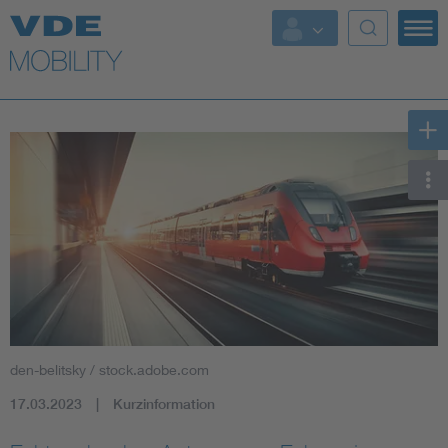
Top Themen
Fokusthemen
Energy
AI & Digital Trust
Health
Mobility
den-belitsky / stock.adobe.com
Standards
17.03.2023
Kurzinformation
Weitere Themen