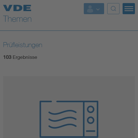
Top Themen
Fokusthemen
Prüfleistungen
Energy
103
Ergebnisse
AI & Digital Trust
Health
Mobility
Standards
Weitere Themen