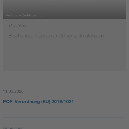
Assisted Living
Bui
Prüfung + Zertifizierung
21.05.2026
Electromobility
Inf
Bisphenole in Lebensmittelkontaktmaterialien
Energy efficiency
Edu
Energy storage
Ren
Functional safety
Env
11.05.2026
POP-Verordnung (EU) 2019/1021
05.05.2026