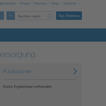
gliedschaft
Presse
Karriere
Shop
Deutsch
Top Themen
versorgung
Building Services Engineering
Publikationen
Information and communications technology ICT
Keine Ergebnisse vorhanden
Education + profession