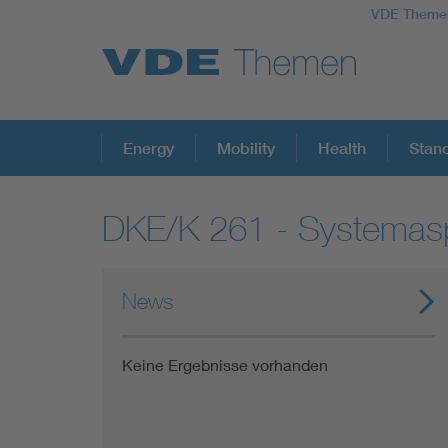
VDE Theme
Top Themen
Energy
Mobility
Health
Stan
DKE/K 261 - Systemaspe
Fokusthemen
Energy
News
AI & Digital Trust
Keine Ergebnisse vorhanden
Health