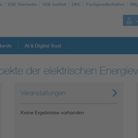
n
VDE Startseite
VDE Institut
DKE
Fachgesellschaften
Mit
dards
AI & Digital Trust
kte der elektrischen Energie
Weitere Themen
Assisted Living
Veranstaltungen
Electromobility
Keine Ergebnisse vorhanden
Energy efficiency