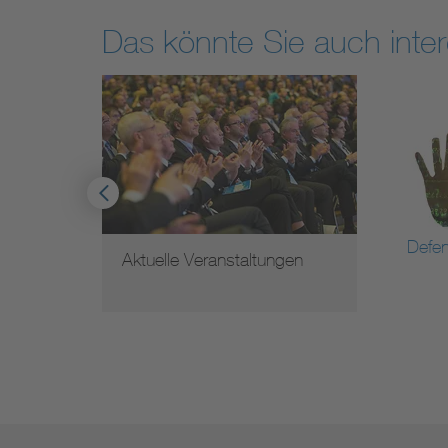
Das könnte Sie auch inter
Defense
taltungen
Mehr erfahren