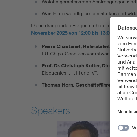
Welche gemeinsamen Anstrengungen sind erf
Was ist notwendig, um ein starkes und wi
Diese drängenden Fragen stehen im Mittelpun
November 2025 von 12:00 bis 13:00 Uhr (MEZ)
Pierre Chastanet, Referatsleiter für M
EU-Chips-Gesetzes verantwortlich.
Prof. Dr. Christoph Kutter, Direktor des 
Electronics I, II, III und IV”.
Thomas Horn, Geschäftsführer der Wirts
Speakers