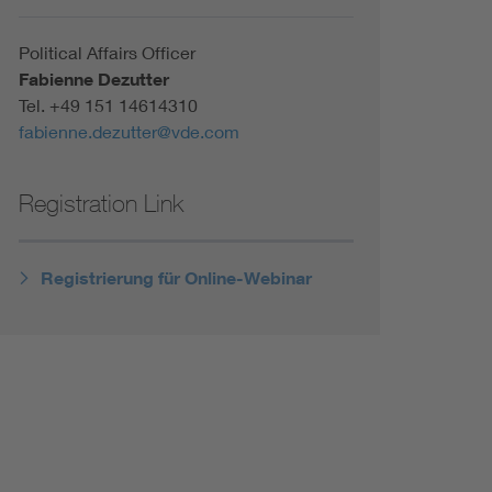
Renewable energies
Political Affairs Officer
Fabienne Dezutter
Environmental Protection
Tel.
+49 151 14614310
fabienne.dezutter@vde.com
Registration Link
Registrierung für Online-Webinar