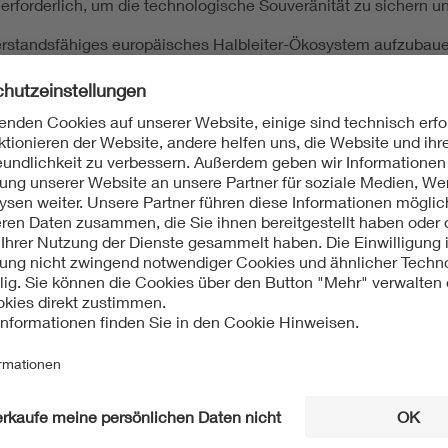
orderlich, um die technologische Souveränität zu sichern un
derstandsfähiges europäisches Halbleiter-Ökosystem aufzubau
kt unseres kommenden
Online-Webinars „Mikroelektronik für
mit folgenden Referenten:
ikroelektronik und Photonik, Europäische Kommission, GD 
Fraunhofer-Instituts EMFT, VDE Vizepräsident
– Mitautor der V
chaftsförderungsgesellschaft Sachsen
(WFS)