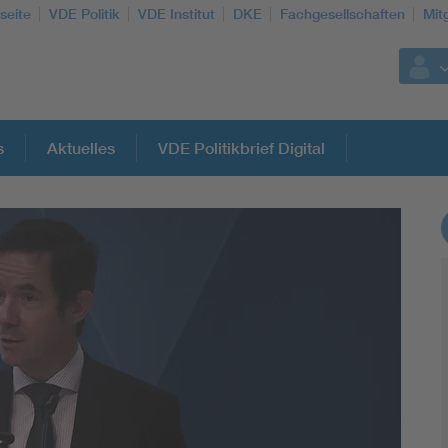
seite
VDE Politik
VDE Institut
DKE
Fachgesellschaften
Mit
s
Aktuelles
VDE Politikbrief Digital
Weitere Themen
Assisted Living
Electromobility
Energy efficiency