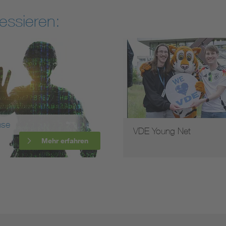
essieren:
VDE Young Net
VDE dialog - Da
Technologie-Mag