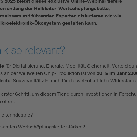
 2025 bietet dieses exklusive Online-Webinar tiefere
en entlang der Halbleiter-Wertschöpfungskette,
meinsam mit führenden Experten diskutieren wir, wie
Mikroelektronik-Ökosystem gestalten kann.
ik so relevant?
ie
für Digitalisierung, Energie, Mobilität, Sicherheit, Verteidigu
s an der weltweiten Chip-Produktion ist von
20 % im Jahr 200
sche Souveränität als auch für die wirtschaftliche Widerstands
 erster Schritt, um diesem Trend durch Investitionen in Forsc
 offen:
leiterindustrie?
gesamten Wertschöpfungskette stärken?