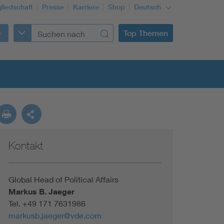
gliedschaft
Presse
Karriere
Shop
Deutsch
Top Themen
Kontakt
Building Services Engineering
Information and communications technology ICT
Global Head of Political Affairs
Markus B. Jaeger
Tel.
+49 171 7631986
Education + profession
markusb.jaeger@vde.com