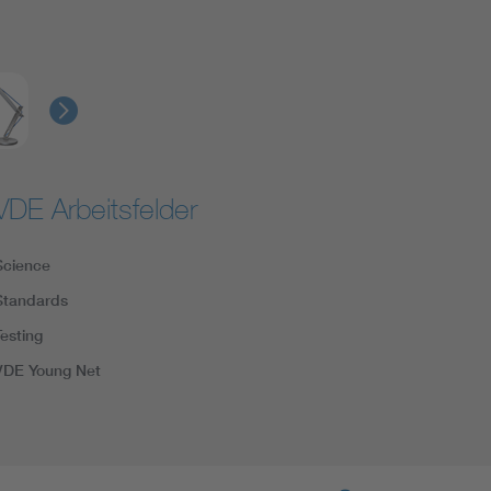
VDE Arbeitsfelder
Science
Standards
Testing
VDE Young Net