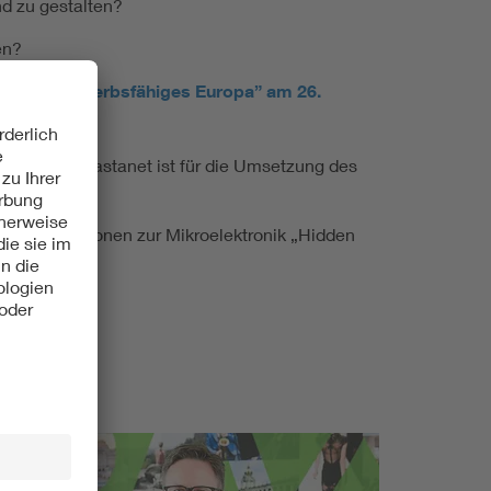
d zu gestalten?
en?
 ein wettbewerbsfähiges Europa” am 26.
CONNECT
– Chastanet ist für die Umsetzung des
DE-Publikationen zur Mikroelektronik „Hidden