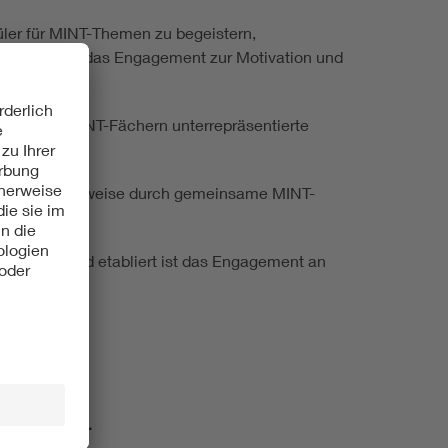
üler für MINT-Themen zu begeistern,
novativ wird das Engagement zur Motivation und
den in MINT-Fächern unterrepräsentierte
en, beispielsweise durch gemeinsame MINT-
Initiativen?
verankert und etabliert ist das Engagement an
. 5 Seiten).