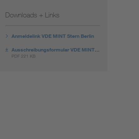
Renewable energies
Downloads + Links
Environmental Protection
Anmeldelink VDE MINT Stern Berlin
Ausschreibungsformular VDE MINT Stern BERLIN
PDF 221 KB