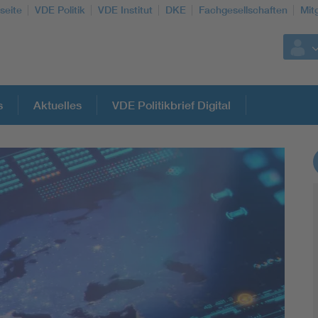
seite
VDE Politik
VDE Institut
DKE
Fachgesellschaften
Mit
s
Aktuelles
VDE Politikbrief Digital
Weitere Themen
Assisted Living
Electromobility
Energy efficiency