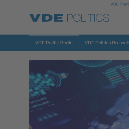
VDE Start
Top Themen
VDE Politik Berlin
VDE Politics Brussel
Fokusthemen
Energy
AI & Digital Trust
Health