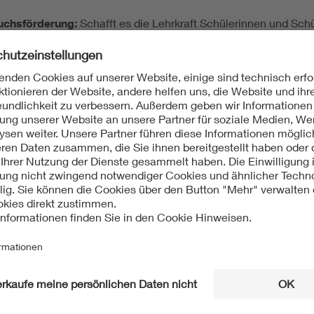
uchsförderung:
Schafft es die Lehrkraft Schülerinnen und Sch
mate, Teilnahme an MINT-Wettbewerben, etc.? Wie stark und in
gestuft?
Zielgruppen werden durch das Engagement angesprochen? Wer
chenförderung statt?
 Engagement oder eine Kooperation mit externen MINT-Akteur
.? Engagieren sich die Lehrkraft im Rahmen von externen MINT-
ements
: Wie nachhaltig ist das Engagement der Lehrkraft? Wie 
g
rs über einen Link in der Bestätigungsmail hochladen (max