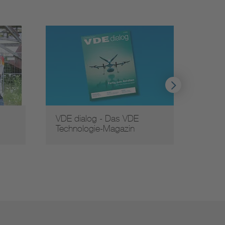
VDE dialog - Das VDE
Aktue
Technologie-Magazin