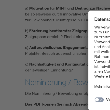
a)
Motivation für MINT und Beitrag zur Nachw
beispielsweise durch innovative Unterrichtsfor
zur Gewinnung zukünftiger MINT-Fachkräfte ein
b)
Förderung bestimmter Zielgruppen:
Welche 
Zielgruppen erreicht? Findet eine spezielle Mäd
c)
Außerschulisches Engagement:
Besteht ein
Projekte, Besuch außerschulischer Lernorte, etc
d)
Nachhaltigkeit und Kontinuität des Engag
der jeweiligen Einrichtung?
Nominierung / Bewerbun
Die Nominierung / Bewerbung erfolgt
digital
.
Das PDF können Sie nach Absenden des Formula