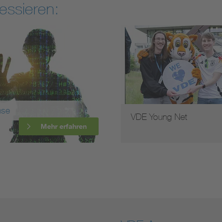
essieren:
nse
VDE Young Net
Mehr erfahren