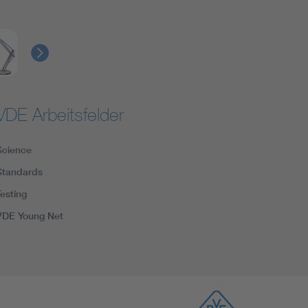
VDE Arbeitsfelder
Science
Standards
Testing
VDE Young Net