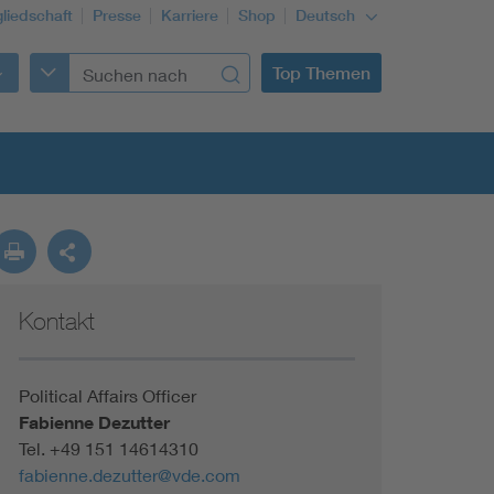
gliedschaft
Presse
Karriere
Shop
Deutsch
Top Themen
Kontakt
Building Services Engineering
Information and communications technology ICT
Political Affairs Officer
Fabienne Dezutter
Tel.
+49 151 14614310
Education + profession
fabienne.dezutter@vde.com