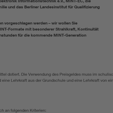
lektronik Informationstechnik e.V., MINT-EC, die
ie und das Berliner Landesinstitut für Qualifizierung
en vorgeschlagen werden – wir wollen Sie
INT-Formate mit besonderer Strahlkraft, Kontinuität
ernstunden für die kommende MINT-Generation
ttel dotiert. Die Verwendung des Preisgeldes muss im schulis
rd eine Lehrkraft aus der Grundschule und eine Lehrkraft von e
ch an folgenden Kriterien: