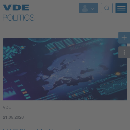
Top Themen
Fokusthemen
Energy
AI & Digital Trust
Health
Mobility
VDE
Standards
21.05.2026
Weitere Themen