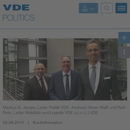
Top Themen
Fokusthemen
Energy
AI & Digital Trust
Health
Mobility
Markus B. Jaeger, Leiter Politik VDE, Andreas Steier MdB und Ralf
Standards
Petri, Leiter Mobilität und Logistik VDE (v.l.n.r.)
| VDE
02.08.2019
Kurzinformation
Weitere Themen