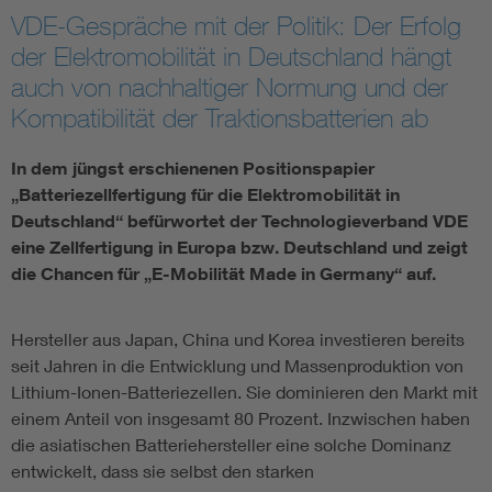
VDE-Gespräche mit der Politik: Der Erfolg
Assisted Living
Bui
der Elektromobilität in Deutschland hängt
auch von nachhaltiger Normung und der
Electromobility
Inf
Kompatibilität der Traktionsbatterien ab
Energy efficiency
Edu
In dem jüngst erschienenen Positionspapier
„Batteriezellfertigung für die Elektromobilität in
Deutschland“ befürwortet der Technologieverband VDE
Energy storage
Ren
eine Zellfertigung in Europa bzw. Deutschland und zeigt
die Chancen für „E-Mobilität Made in Germany“ auf.
Functional safety
Env
Hersteller aus Japan, China und Korea investieren bereits
seit Jahren in die Entwicklung und Massenproduktion von
Lithium-Ionen-Batteriezellen. Sie dominieren den Markt mit
einem Anteil von insgesamt 80 Prozent. Inzwischen haben
die asiatischen Batteriehersteller eine solche Dominanz
entwickelt, dass sie selbst den starken