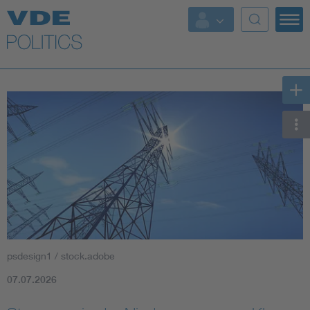
Top Themen
Fokusthemen
Energy
AI & Digital Trust
Health
Mobility
psdesign1 / stock.adobe
Standards
07.07.2026
Weitere Themen