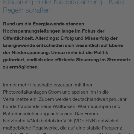
Steuerung in der Niederspannung - Klare
Regeln schaffen
Assisted Living
Bui
Rund um die Energiewende standen
Electromobility
Inf
Hochspannungsleitungen lange im Fokus der
Öffentlichkeit. Allerdings: Erfolg und Misserfolg der
Energy efficiency
Edu
Energiewende entscheiden sich wesentlich auf Ebene
der Niederspannung. Umso mehr ist die Politik
gefordert, endlich eine effiziente Steuerung im Stromnetz
Energy storage
Ren
zu ermöglichen.
Functional safety
Env
Immer mehr Haushalte erzeugen mit ihren
Photovoltaikanlagen Strom und speisen ihn in die
Verteilnetze ein. Zudem werden deutschlandweit pro Jahr
hunderttausende neue Wallboxen, Wärmepumpen und
Batteriespeicher angeschlossen. Das Forum
Netztechnik/Netzbetrieb im VDE (VDE FNN) entwickelt
maßgebliche Regelwerke, die auf eine stabile Frequenz