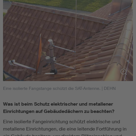
Eine isolierte Fangstange schützt die SAT-Antenne.
| DEHN
V
M
Was ist beim Schutz elektrischer und metallener
Einrichtungen auf Gebäudedächern zu beachten?
Eine isolierte Fangeinrichtung schützt elektrische und
metallene Einrichtungen, die eine leitende Fortführung in
ein Gebäude besitzen, vor direktem Blitzeinschlag und