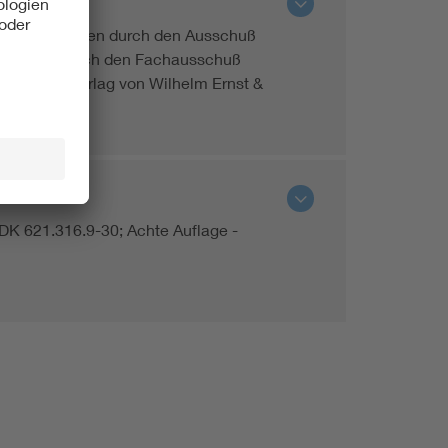
B), vertreten durch den Ausschuß
ppertal und durch den Fachausschuß
rlin 1951 Verlag von Wilhelm Ernst &
(1971)
 DK 621.316.9-30; Achte Auflage -