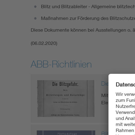
Blitz und Blitzableiter - Allgemeine blitzt
Maßnahmen zur Förderung des Blitzschutze
Diese Dokumente können bei Ausstellungen o. ä
(06.02.2020)
ABB-Richtlinien
Die Blitzgefah
Mitteilungen un
Elektrotechnisc
Blitzschutz -