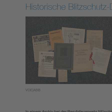
Historische Blitzschutz
VDE|ABB
In einem Archiv bei der Berufsfeuerwehr Münch