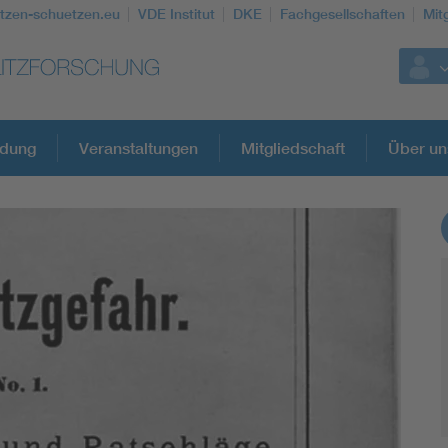
itzen-schuetzen.eu
VDE Institut
DKE
Fachgesellschaften
Mit
ldung
Veranstaltungen
Mitgliedschaft
Über un
Weitere Themen