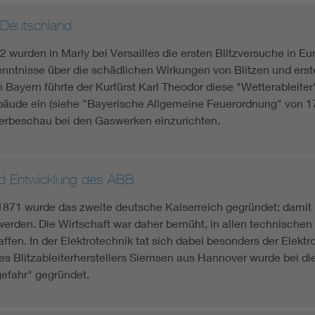
n Deutschland
 wurden in Marly bei Versailles die ersten Blitzversuche in Eu
nntnisse über die schädlichen Wirkungen von Blitzen und erste
In Bayern führte der Kurfürst Karl Theodor diese "Wetterableiter
äude ein (siehe "Bayerische Allgemeine Feuerordnung" von 179
iterbeschau bei den Gaswerken einzurichten.
d Entwicklung des ABB
1871 wurde das zweite deutsche Kaiserreich gegründet; damit
 werden. Die Wirtschaft war daher bemüht, in allen technischen
fen. In der Elektrotechnik tat sich dabei besonders der Elektro
s Blitzableiterherstellers Siemsen aus Hannover wurde bei di
efahr" gegründet.