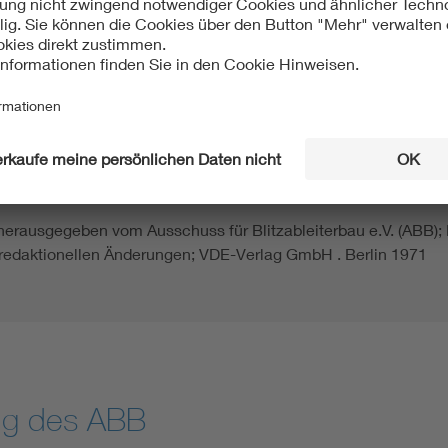
d herausgegeben vom AUSSCHUSS FÜR BLITZABLEITERBAU (AB
erbau für das Vereinigte Wirtschaftsgebiet e. V. (ABBW) in Wu
hutz" bei der Kammer der Technik in Berlin; Fünfte Auflage Be
nd Allgemeine Blitzschutz-Bestimmungen - 8. Auflage 
herausgegeben vom Ausschuss für Blitzableiterbau e.V. (ABB);
redaktionellen Änderungen; VDE-Verlag GmbH . Berlin 1971
ng des ABB