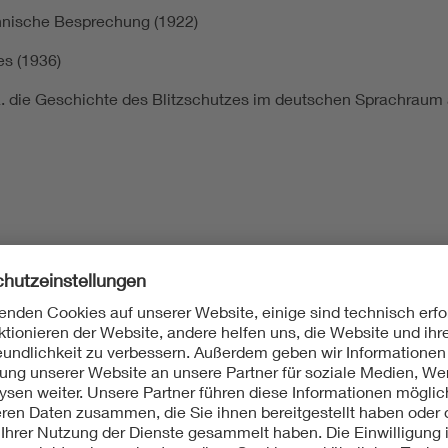
echnische Besprechung (1922)
s (1936)
. die Geschichte des Blitzschutzes im deutschen Sprachraum a
r Nr. 1 (1891)
d Ratschläge betreffend die Anlage von Blitzableitern für Ge
hen Vereins; 1891 Fünfter unveränderter Abdruck, Berlin, Verla
 5. Auflage (1951)