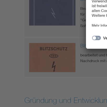
Bearbeitet un
für Blitzableit
"Gebäudeblitzsc
Sohn
Blitzschutz u
bearbeitet und 
Nachdruck mit 
Gründung und Entwicklu