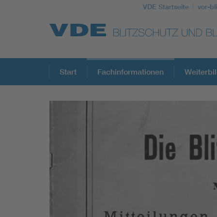
VDE Startseite
vor-bl
Top Themen
Start
Fachinformationen
Weiterbi
Top Themen
Lightning protection