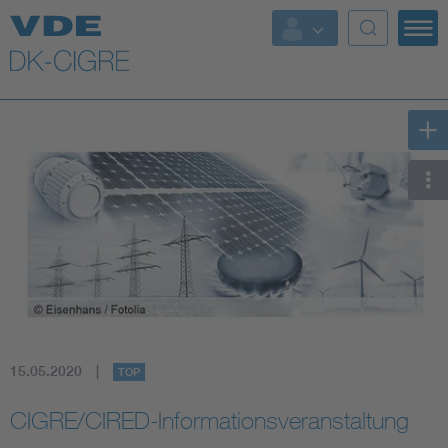
Top Themen
Fokusthemen
Energy
AI & Digital Trust
Health
Mobility
15.05.2020
TOP
Standards
CIGRE/CIRED-Informationsveranstaltung
Weitere Themen