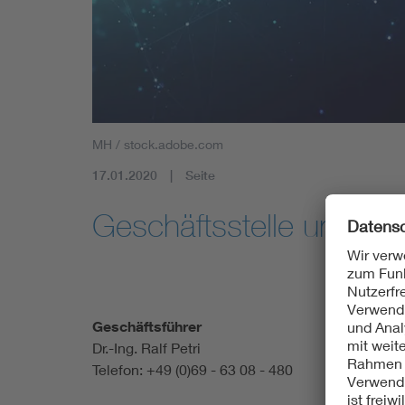
Mobility
Standards
MH / stock.adobe.com
17.01.2020
Seite
Geschäftsstelle und Ko
Geschäftsführer
Dr.-Ing. Ralf Petri
Telefon: +49 (0)69 - 63 08 - 480