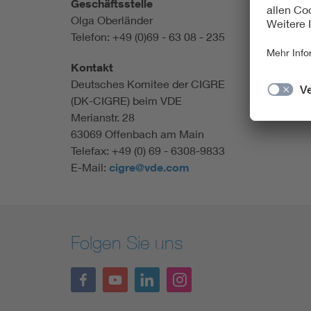
Geschäftsstelle
Olga Oberländer
Telefon: +49 (0)69 - 63 08 - 235
Kontakt
Deutsches Komitee der CIGRE
(DK-CIGRE) beim VDE
Merianstr. 28
63069 Offenbach am Main
Telefax: +49 (0) 69 - 6308-9833
E-Mail:
cigre@vde.com
Folgen Sie uns