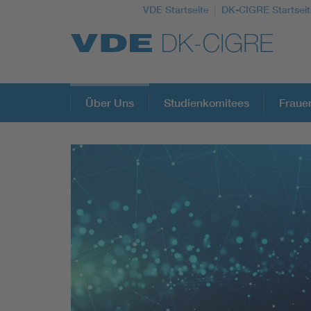
VDE Startseite
DK-CIGRE Startseit
Top Themen
Über Uns
Studienkomitees
Fraue
Fokusthemen
Energy
AI & Digital Trust
Health