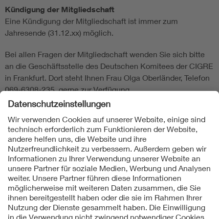
Kündigung der Mitgliedschaft
Eine Kündigung der Mitgliedschaft ist immer zum
Jahresende (31.12.xx) möglich.
Bei allen Fragen der Mitgliedschaft wenden Sie sich bitte
an die Geschäftsstelle des Deutschen Komitees der CIGRE
in Frankfurt. Dort steht Ihnen Frau Olga Oberländer, Telefon
069-6308-235, gerne zur Verfügung.
Folgen Sie uns
Kontakte