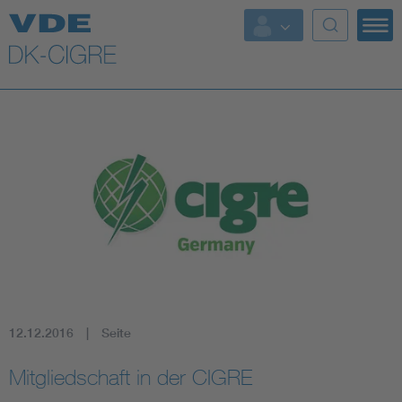
Top Themen
Fokusthemen
Energy
AI & Digital Trust
Health
Mobility
12.12.2016
Seite
Standards
Mitgliedschaft in der CIGRE
Weitere Themen