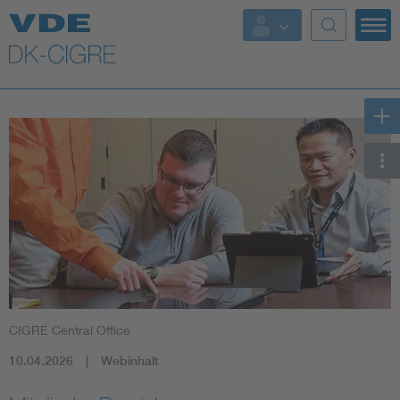
Top Themen
Fokusthemen
Energy
AI & Digital Trust
Health
Mobility
CIGRE Central Office
Standards
10.04.2026
Webinhalt
Weitere Themen