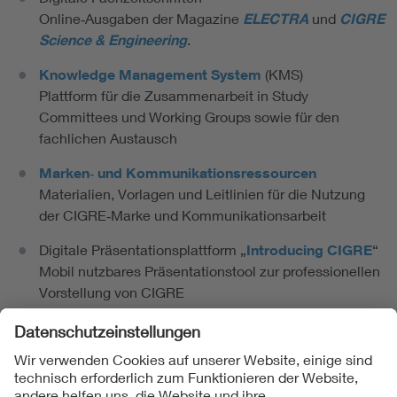
Online‑Ausgaben der Magazine
ELECTRA
und
CIGRE
Science & Engineering
.
Knowledge Management System
(KMS)
Plattform für die Zusammenarbeit in Study
Committees und Working Groups sowie für den
fachlichen Austausch
Marken‑ und Kommunikationsressourcen
Materialien, Vorlagen und Leitlinien für die Nutzung
der CIGRE‑Marke und Kommunikationsarbeit
Digitale Präsentationsplattform „
Introducing CIGRE
“
Mobil nutzbares Präsentationstool zur professionellen
Vorstellung von CIGRE
Folgen Sie uns