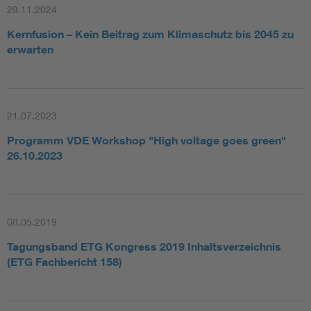
29.11.2024
Was heißt Nachhaltigkeit für die ETG?
Kernfusion – Kein Beitrag zum Klimaschutz bis 2045 zu
Wie kann Nachhaltigkeit in den ETG Gremien
erwarten
verankert werden („Checkliste“)?
Welche Anforderungen ergeben sich an eine
Nachhaltigkeitsplattform bei der ETG (Zielgruppe /
Nachwuchs)?
21.07.2023
Programm VDE Workshop "High voltage goes green"
Was wären Quick-Wins für die ETG und wie können sie
26.10.2023
erzielt werden?
Betroffen sind alle Handlungsfelder und Arbeitsstrukturen
bei der ETG.
08.05.2019
Ergebnisse und Methoden der Nachhaltigkeit, z. B. eine
Tagungsband ETG Kongress 2019 Inhaltsverzeichnis
„Check-Liste“, sollen auf alle Tätigkeiten, Ergebnisse und
(ETG Fachbericht 158)
deren zukünftigen Anwendbarkeit für ein nachhaltiges
Energiesystem vorbereitet werden.