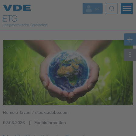
Top Themen
Fokusthemen
Energy
AI & Digital Trust
Health
Mobility
Romolo Tavani / stock.adobe.com
Standards
02.03.2026
Fachinformation
Weitere Themen