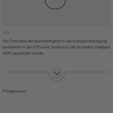
VDE
Die Thematik der Nachhaltigkeit in der Energieversorgung
bearbeitet in der ETG eine Taskforce, die im ersten Halbjahr
2025 gegründet wurde.
Motivation
An ein zukünftiges Multienergiesystem werden neben
seiner Klimaneutralität und seiner Effizienz immer mehr
7
Ergebnisse
Anforderungen an dessen Nachhaltigkeit gestellt. Für die
ETG bedeutet dies, dass sie sich mit den Fragen
auseinandersetzen muss: