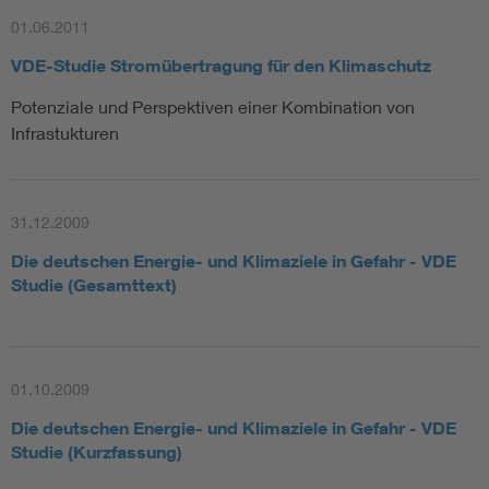
Ziele und geplante Ergebnisse
01.06.2011
Ziel der Task Force ist es, Möglichkeiten aufzuzeigen und
VDE-Studie Stromübertragung für den Klimaschutz
eine Methodik zu erarbeiten, wie Nachhaltigkeit in der ETG
etabliert werden kann.
Potenziale und Perspektiven einer Kombination von
Infrastukturen
Die Schwerpunkte im Überblick:
Klärung der Begriffe, Entwicklung eines Glossars/Wiki,
Begriffe für die Energiebranche eines
31.12.2009
Multienergiesystems verständlich erklären,
Die deutschen Energie- und Klimaziele in Gefahr - VDE
bestehende ETG Vorarbeiten berücksichtigen
Studie (Gesamttext)
Erarbeitung von kurzen Austausch- und
Informationsformaten: „kurz erklärt“, Präsentationen
Konzeptentwicklung von (Austausch-)Transformations-
01.10.2009
Plattformen zur Vernetzung
Die deutschen Energie- und Klimaziele in Gefahr - VDE
Studie (Kurzfassung)
Identifikation von Expertinnen und Experten und wie
man diese ansprechen kann: