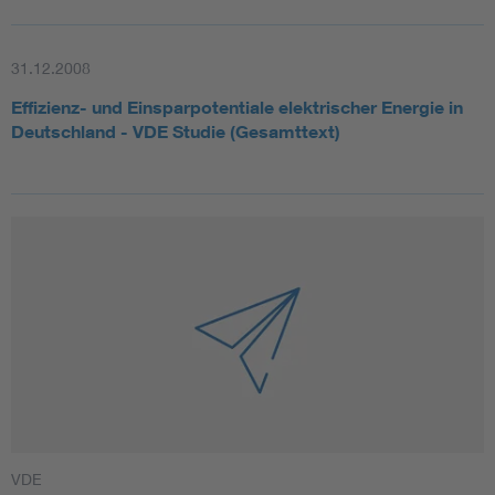
Wer macht bereits was? (VDE, DKE)
Welche anderen Fachverbände haben dazu bereits
31.12.2008
Aktivitäten (z. B. ZVEI, AGFW, BDEW)
Welche Ausbildung (Schulen, Hochschulen, Industrie,
Effizienz- und Einsparpotentiale elektrischer Energie in
Gewerbe, etc.) gibt es hierzu bzw. was gibt es bereits?
Deutschland - VDE Studie (Gesamttext)
Identifikation konkreter Ideen zur Etablierung der
Nachhaltigkeit bei der ETG:
Nachhaltigkeit als Inhaltspunkt bei jeder ETG Task
Force, jedem ETG Fachbereich, Fachausschuss und
Arbeitskreis
Entwicklung eines ETG Templates
Agenda-Punkt bei jedem ETG Event
Identifikation der Stakeholder und der
zielgruppenspezifischen Erreichbarkeit (Generationen,
international, etc.)
Einordnung im Rahmen der Veröffentlichung der DKE
VDE
Datenräume, ISO 27001, ITG Zusammenarbeit, Piloten,