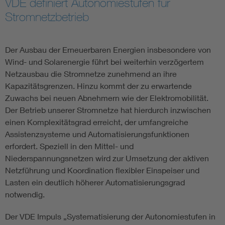
VDE definiert Autonomiestufen für
Stromnetzbetrieb
Energy efficiency
Energy grids
Der Ausbau der Erneuerbaren Energien insbesondere von
Wind- und Solarenergie führt bei weiterhin verzögertem
Netzausbau die Stromnetze zunehmend an ihre
Energy storage
Kapazitätsgrenzen. Hinzu kommt der zu erwartende
Zuwachs bei neuen Abnehmern wie der Elektromobilität.
Renewable energies
Der Betrieb unserer Stromnetze hat hierdurch inzwischen
einen Komplexitätsgrad erreicht, der umfangreiche
Kompetenzzentrum Smart Grid
Assistenzsysteme und Automatisierungsfunktionen
erfordert. Speziell in den Mittel- und
Niederspannungsnetzen wird zur Umsetzung der aktiven
Netzführung und Koordination flexibler Einspeiser und
Lasten ein deutlich höherer Automatisierungsgrad
notwendig.
Der VDE Impuls „Systematisierung der Autonomiestufen in