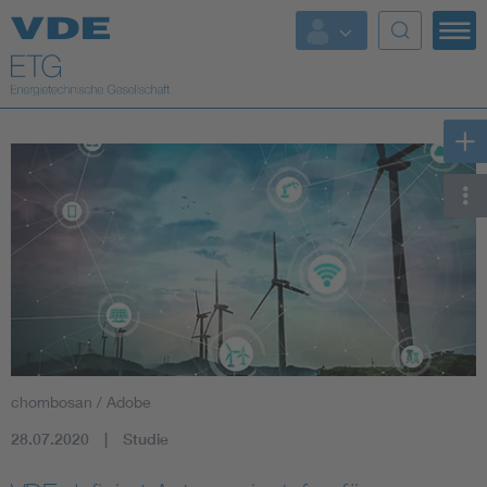
Top Themen
Fokusthemen
Energy
AI & Digital Trust
Health
Mobility
chombosan / Adobe
Standards
28.07.2020
Studie
Weitere Themen