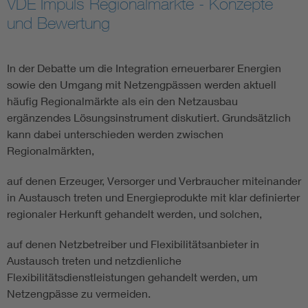
VDE Impuls Regionalmärkte - Konzepte
und Bewertung
Energy efficiency
Energy grids
In der Debatte um die Integration erneuerbarer Energien
sowie den Umgang mit Netzengpässen werden aktuell
häufig Regionalmärkte als ein den Netzausbau
Energy storage
ergänzendes Lösungsinstrument diskutiert. Grundsätzlich
kann dabei unterschieden werden zwischen
Renewable energies
Regionalmärkten,
Kompetenzzentrum Smart Grid
auf denen Erzeuger, Versorger und Verbraucher miteinander
in Austausch treten und Energieprodukte mit klar definierter
regionaler Herkunft gehandelt werden, und solchen,
auf denen Netzbetreiber und Flexibilitätsanbieter in
Austausch treten und netzdienliche
Flexibilitätsdienstleistungen gehandelt werden, um
Netzengpässe zu vermeiden.