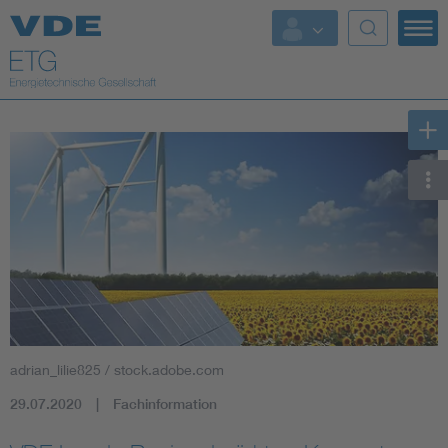
Top Themen
Fokusthemen
Energy
AI & Digital Trust
Health
Mobility
adrian_lilie825 / stock.adobe.com
Standards
29.07.2020
Fachinformation
Weitere Themen