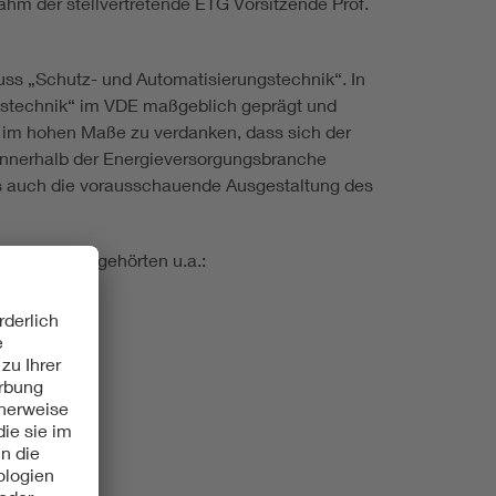
m der stellvertretende ETG Vorsitzende Prof.
ss „Schutz- und Automatisierungstechnik“. In
gstechnik“ im VDE maßgeblich geprägt und
 im hohen Maße zu verdanken, dass sich der
nnerhalb der Energieversorgungsbranche
ts auch die vorausschauende Ausgestaltung des
gstechnik“ gehörten u.a.: