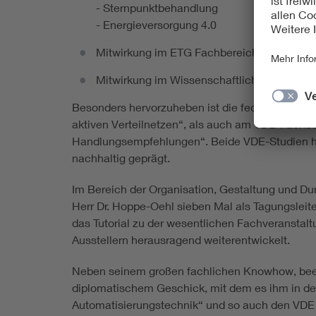
- Sternpunktbehandlung
- Energieversorgung 4.0
Mitwirkung im ETG Fachbereich V2 „Übertra
Mitwirkung im Wissenschaftlichen Beirat d
Besonders hervorzuheben ist die federführende
aktiven Verteilnetzen“, als auch am VDE-Fachbei
Handlungsempfehlungen“. Beide VDE-Studien hab
nachhaltig geprägt.
Im Bereich der Organisation, Gestaltung und D
Herr Dr. Hoppe-Oehl sieben Mal als Tagungsleite
das Tutorial zu
der
wesentlichen Fachveranstaltu
Ausstellern herausragend weiterentwickelt.
Neben seinem großen fachlichen Knowhow, beei
diplomatischem Geschick, mit dem es ihm in d
Automatisierungstechnik“ und so auch den VDE i