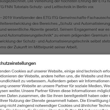
sgezeichnet. Die Verleihung der höchsten Ehrung der ETG nah
 FNN Tutorials Schutz- und Leittechnik in Berlin vor.
5 – 2019 Vorsitzender des ETG ITG Gemeinschafts-Fachausschu
 Weiterentwicklung des Bereiches „Schutz und Automatisierun
ue und wesentliche Akzente gesetzt. Seinem Engagement war es
nd Automatisierungstechnik“ zu einem prägenden Gremium i
twicklung der Schutz- und Automatisierungstechnik selbst ste
s der Zukunft im Mittelpunkt seiner Arbeit.
TG Gemeinschafts-Fachausschuss „Schutz- und Automatisierun
chutz- und Automatisierungstechnik
en in diesem Fachgebiet
 Fachgebiet
esem Themenbereich