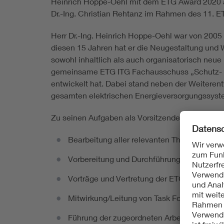
Heinrich Hoppe-Oehl mit dem ETG Award 2020 au
Dr.-Ing. Christian Rehtanz im Rahmen des 11. ETG
Herr Dr.-Ing. Heinrich Hoppe-Oehl war von 200
diesen 15 Jahren hat er die Neugestaltung und
sowohl inhaltlich als auch organisatorisch ne
gemeinsame ETG ITG Fachausschuss „Schutz- u
entwickelt hat. Dabei stand neben der Weiteren
gesamten elektrischen Energieversorgungssystem
Zu seinen Aufgaben als Vorsitzender des ETG I
Bearbeitung aller relevanten Themen der S
Vorbereitung und Durchführung von Tagung
Vorträge und Vertretung der ETG in diesem
Mitwirkung/Leitung von Task Forces in di
Führung der zugeordneten Arbeitskreise