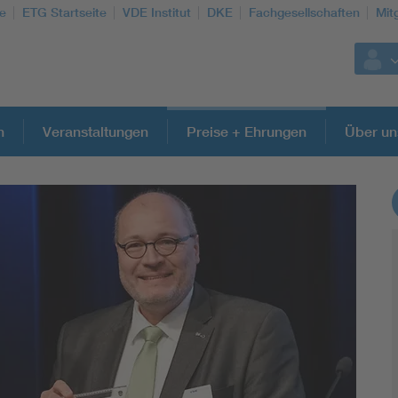
te
ETG Startseite
VDE Institut
DKE
Fachgesellschaften
Mit
n
Veranstaltungen
Preise + Ehrungen
Über un
Weitere Themen
Energy efficiency
Energy grids
Energy storage