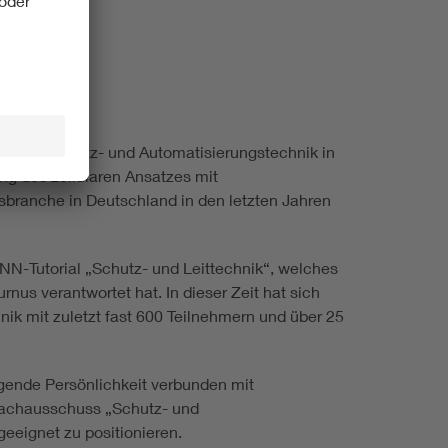
tudie „Schutz- und Automatisierungstechnik in
ng des zellularen Ansatzes mit
branche in Deutschland in den letzten Jahren
N-Tutorial „Schutz- und Leittechnik“, welches
us verantwortet hat. In dieser Zeit hat sich
k mit zuletzt fast 600 Teilnehmern und über 25
ende Persönlichkeit verbunden mit
Fachausschuss „Schutz- und
eeignet zu positionieren.