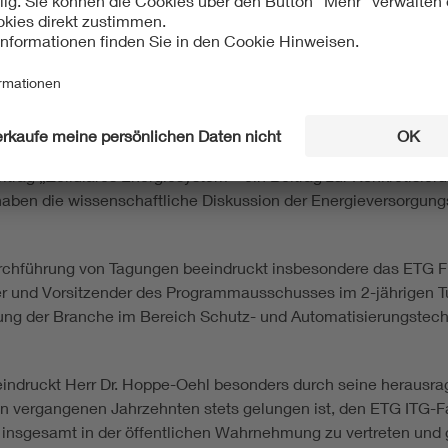
gung und Verteilung elektrischer Energie“
er ETG
 Mitwirkung von Herrn Dr. Hoppe-Oehl sowohl an der ETG ITG-S
trag „Zellulares Energiesystem – ein Beitrag zur Konkretisieru
en die wissenschaftliche Diskussion der Energieversorgungs
urchführung von Tagungen beeindruckt insbesondere das ETG FN
r und Vorsitzender des Programmausschusses im 2-jährigen Turn
ng der Branche im Bereich Schutz- und Automatisierungstechni
ndruckt Herr Dr. Hoppe-Oehl besonders durch seine herausrag
en vergangenen Jahrzehnten stets gelungen ist, den ETG ITG-
nsgesamt in der öffentlichen Wahrnehmung zu vertreten und g