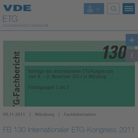
Top Themen
Fokusthemen
Energy
AI & Digital Trust
Health
Mobility
08.11.2011
Würzburg
Fachinformation
Standards
FB 130 Internationaler ETG-Kongress 2011
Weitere Themen