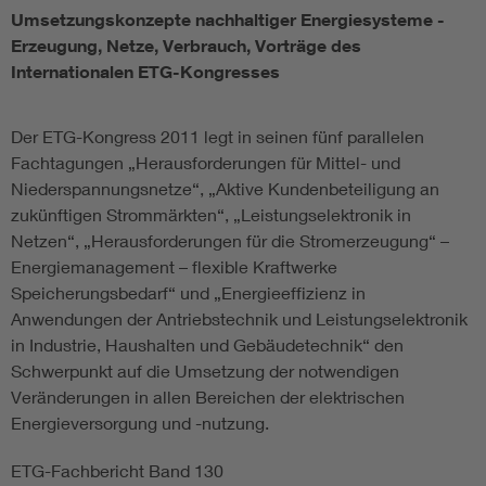
Umsetzungskonzepte nachhaltiger Energiesysteme -
Energy efficiency
Erzeugung, Netze, Verbrauch, Vorträge des
Internationalen ETG-Kongresses
Energy grids
Der ETG-Kongress 2011 legt in seinen fünf parallelen
Energy storage
Fachtagungen „Herausforderungen für Mittel- und
Niederspannungsnetze“, „Aktive Kundenbeteiligung an
zukünftigen Strommärkten“, „Leistungselektronik in
Renewable energies
Netzen“, „Herausforderungen für die Stromerzeugung“ –
Energiemanagement – flexible Kraftwerke
Kompetenzzentrum Smart Grid
Speicherungsbedarf“ und „Energieeffizienz in
Anwendungen der Antriebstechnik und Leistungselektronik
in Industrie, Haushalten und Gebäudetechnik“ den
Schwerpunkt auf die Umsetzung der notwendigen
Veränderungen in allen Bereichen der elektrischen
Energieversorgung und -nutzung.
ETG-Fachbericht Band 130