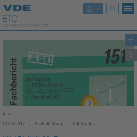
Top Themen
Fokusthemen
Energy
AI & Digital Trust
Health
Mobility
ETG
Standards
21.02.2017
Aschaffenburg
Publikation
Weitere Themen