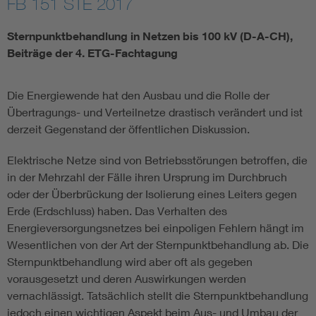
FB 151 STE 2017
Energy efficiency
Sternpunktbehandlung in Netzen bis 100 kV (D-A-CH),
Beiträge der 4. ETG-Fachtagung
Energy grids
Die Energiewende hat den Ausbau und die Rolle der
Energy storage
Übertragungs- und Verteilnetze drastisch verändert und ist
derzeit Gegenstand der öffentlichen Diskussion.
Renewable energies
Elektrische Netze sind von Betriebsstörungen betroffen, die
in der Mehrzahl der Fälle ihren Ursprung im Durchbruch
Kompetenzzentrum Smart Grid
oder der Überbrückung der Isolierung eines Leiters gegen
Erde (Erdschluss) haben. Das Verhalten des
Energieversorgungsnetzes bei einpoligen Fehlern hängt im
Wesentlichen von der Art der Sternpunktbehandlung ab. Die
Sternpunktbehandlung wird aber oft als gegeben
vorausgesetzt und deren Auswirkungen werden
vernachlässigt. Tatsächlich stellt die Sternpunktbehandlung
jedoch einen wichtigen Aspekt beim Aus- und Umbau der