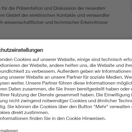
 für die Präsentation und Diskussion der neuesten
m Gebiet der elektrischen Kontakte und verwandter
ch wissenschaftlicher und technischer Erkenntnisse
großen Beitrag zur Entwicklung dieses Fachgebiets und
it geleistet.
ETG Newsletter
Mit einem Newsletter informiert die ETG in unregelmäß
können sich
für einzelne Themen oder Veranstaltungs
gewünschten Informationen zugeschickt.