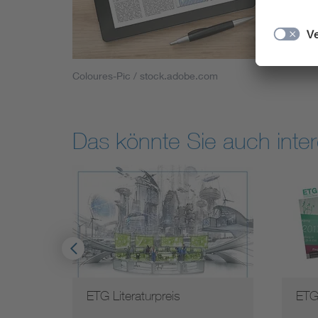
Coloures-Pic / stock.adobe.com
Das könnte Sie auch inter
ETG Literaturpreis
ETG 