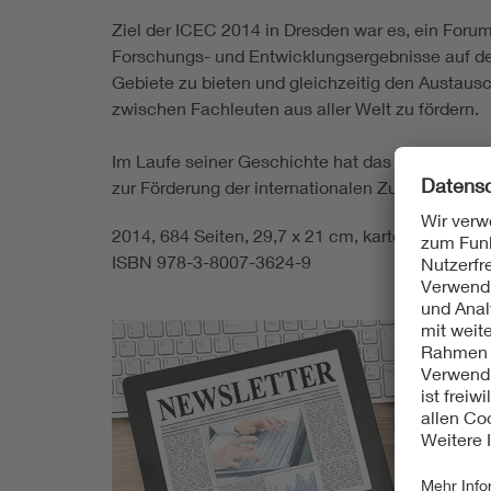
Ziel der ICEC 2014 in Dresden war es, ein Forum
Forschungs- und Entwicklungsergebnisse auf de
Gebiete zu bieten und gleichzeitig den Austaus
zwischen Fachleuten aus aller Welt zu fördern.
Im Laufe seiner Geschichte hat das ICEC einen 
zur Förderung der internationalen Zusammenarbe
2014, 684 Seiten, 29,7 x 21 cm, kartoniert,
ISBN 978-3-8007-3624-9