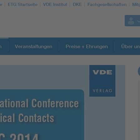
te
ETG Startseite
VDE Institut
DKE
Fachgesellschaften
Mit
n
Veranstaltungen
Preise + Ehrungen
Über un
Weitere Themen
Energy efficiency
Energy grids
Energy storage