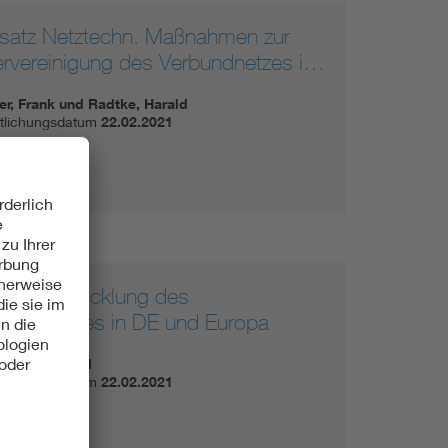
nsatz Netztechn. Maßnahmen zur
rvereinigung des Verbundnetzes i…
er, Frank und Radtke, Harald
ntlichungsdatum
22.02.2021
8 MB
nsatz Entwicklung des
ndbetriebes in DE und Europa
n, Hans-Bernd
ntlichungsdatum
22.02.2021
9 MB