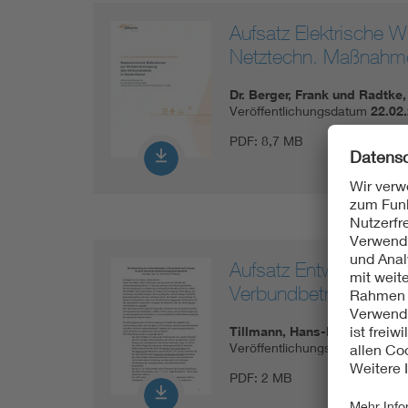
Aufsatz Elektrische W
Netztechn. Maßnahm
Dr. Berger, Frank und Radtke,
Veröffentlichungsdatum
22.02
PDF:
8,7 MB
Aufsatz Entwicklung 
Verbundbetriebes in 
Tillmann, Hans-Bernd
Veröffentlichungsdatum
23.02
PDF:
2 MB