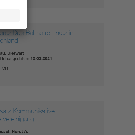
nsatz Das Bahnstromnetz in
chland
u, Dietwalt
ntlichungsdatum
10.02.2021
6 MB
nsatz Kommunikative
rvereinigung
ssel, Horst A.