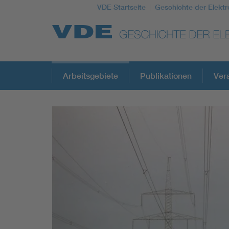
VDE Startseite
Geschichte der Elektr
Top Themen
Arbeitsgebiete
Publikationen
Ver
Weitere Themen