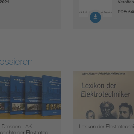
.2021
Veröffe
PDF:
64
essieren
 Dresden - AK
Lexikon der Elektrotechni
chichte der Elektrotec…