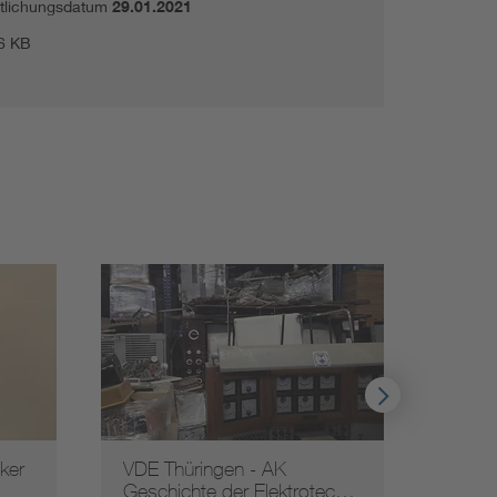
ntlichungsdatum
29.01.2021
6 KB
ker
VDE Thüringen - AK
Histo
Geschichte der Elektrotec…
Elekt