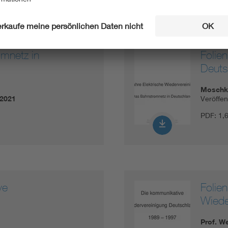
mnetz in
Folie
Deuts
Moschka
.2021
Veröffe
PDF:
1,
ve
Folie
Wiede
Prof. We