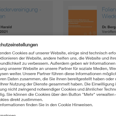
iedervereinigung -
Folie
en
Wiede
 Harald
Dr. Berg
.2021
Veröffe
PDF:
5,
des
Folie
DE und Europa
Verbu
Tillman
.2021
Veröffe
PDF:
2,