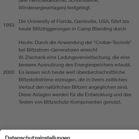
Windenergieanlagen) festgelegt.
Die University of Florida, Ganisville, USA, führt bis
1993
heute Blitztriggerungen in Camp Blanding durch
Heute: Durch die Anwendung der "Crobar-Technik"
bei Blitzstrom-Generatoren erreicht
W. Zischank eine Ladungsvervielfachung, die eine
bessere Ausnutzung des Energiespeichers erlaubt.
2000
Es lassen sich heute weit überdurchschnittliche
Blitzstoßströme erzeugen, die in ihrem zeitlichen
Verlauf den natürlichen Blitzen angeglichen sind.
Diese Anlagen werden für die Entwicklung und das
Testen von Blitzschutz-Komponenten genutzt.