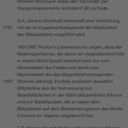
Wilhelm Richmann dabei den Tod findet. Der
Stangenexperimente sind damit jäh zu Ende.
N.A. Johann Kirchhoff entwickelt eine Vorrichtung,
1781
mit der im Experimentierkabinett die Nützlichkeit
des Blitzableiters vorgeführt wird.
1897/98F. Pockel´s Laborversuche zeigen, dass der
Restmagnetismus, der durch ein magnetisches Feld
in einem Stück Basalt induziert wird, nur vom
Maximalwert des Feldes und damit vom
Maximalwert des das Magnetfeld erzeugenden
1897
Stromes abhängt. Pockels analysiert daraufhin
Blitzströme aus der Vermessung von
Basaltstückchen in der Nähe blitzzerstörter Bäume
und von Basaltproben, die er neben dem
Blitzableiter auf dem Beobachtungsturm des Monte
Ciomone im Appenin angebracht hat.
E.B. Steinmetz erstellt den ersten leistungsfähigen