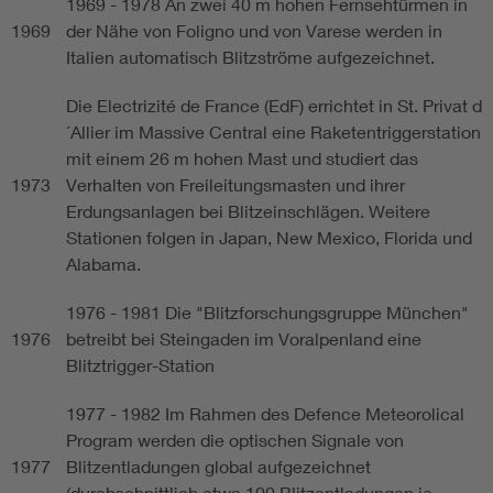
1969 - 1978 An zwei 40 m hohen Fernsehtürmen in
1969
der Nähe von Foligno und von Varese werden in
Italien automatisch Blitzströme aufgezeichnet.
Die Electrizité de France (EdF) errichtet in St. Privat d
´Allier im Massive Central eine Raketentriggerstation
mit einem 26 m hohen Mast und studiert das
1973
Verhalten von Freileitungsmasten und ihrer
Erdungsanlagen bei Blitzeinschlägen. Weitere
Stationen folgen in Japan, New Mexico, Florida und
Alabama.
1976 - 1981 Die "Blitzforschungsgruppe München"
1976
betreibt bei Steingaden im Voralpenland eine
Blitztrigger-Station
1977 - 1982 Im Rahmen des Defence Meteorolical
Program werden die optischen Signale von
1977
Blitzentladungen global aufgezeichnet
(durchschnittlich etwa 100 Blitzentladungen je