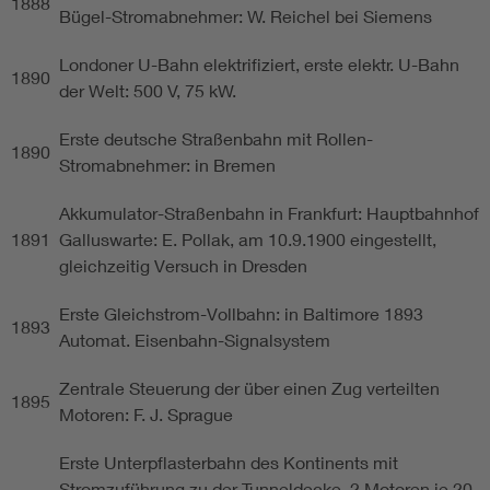
1888
Bügel-Stromabnehmer: W. Reichel bei Siemens
Londoner U-Bahn elektrifiziert, erste elektr. U-Bahn
1890
der Welt: 500 V, 75 kW.
Erste deutsche Straßenbahn mit Rollen-
1890
Stromabnehmer: in Bremen
Akkumulator-Straßenbahn in Frankfurt: Hauptbahnhof
1891
Galluswarte: E. Pollak, am 10.9.1900 eingestellt,
gleichzeitig Versuch in Dresden
Erste Gleichstrom-Vollbahn: in Baltimore 1893
1893
Automat. Eisenbahn-Signalsystem
Zentrale Steuerung der über einen Zug verteilten
1895
Motoren: F. J. Sprague
Erste Unterpflasterbahn des Kontinents mit
Stromzuführung zu der Tunneldecke, 2 Motoren je 20