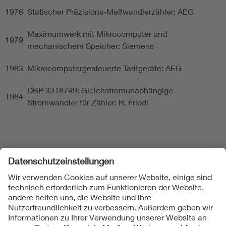
1976
Statischer Präzisions-Meßwandlerzähler: AEG
Maximumwerk mit Mikrocomputer und
1979
mechanischem Speicher: Siemens
1983
Mikrocomputergesteuerte Tarifgeräte: AEG
DBP 3318749: Gleichstromunabhängige
1984
Stromwandler für Zähler: R. Friedl
Folgen Sie uns