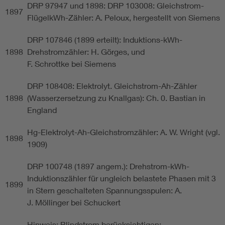
DRP 97947 und 1898: DRP 103008: Gleichstrom-
1897
FlügelkWh-Zähler: A. Peloux, hergestellt von Siemens
DRP 107846 (1899 erteilt): Induktions-kWh-
1898
Drehstromzähler: H. Görges, und
F. Schrottke bei Siemens
DRP 108408: Elektrolyt. Gleichstrom-Ah-Zähler
1898
(Wasserzersetzung zu Knallgas): Ch. 0. Bastian in
England
Hg-Elektrolyt-Ah-Gleichstromzähler: A. W. Wright (vgl.
1898
1909)
DRP 100748 (1897 angem.): Drehstrom-kWh-
Induktionszähler für ungleich belastete Phasen mit 3
1899
in Stern geschalteten Spannungsspulen: A.
J. Möllinger bei Schuckert
Hinweis: Blindstrom berücksichtigen: