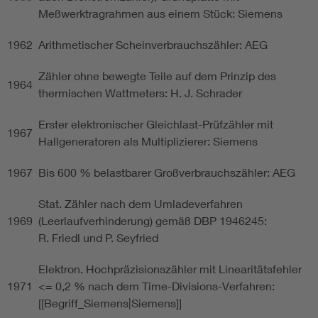
Meßwerktragrahmen aus einem Stück: Siemens
1962
Arithmetischer Scheinverbrauchszähler: AEG
Zähler ohne bewegte Teile auf dem Prinzip des
1964
thermischen Wattmeters: H. J. Schrader
Erster elektronischer Gleichlast-Prüfzähler mit
1967
Hallgeneratoren als Multiplizierer: Siemens
1967
Bis 600 % belastbarer Großverbrauchszähler: AEG
Stat. Zähler nach dem Umladeverfahren
1969
(Leerlaufverhinderung) gemäß DBP 1946245:
R. Friedl und P. Seyfried
Elektron. Hochpräzisionszähler mit Linearitätsfehler
1971
<= 0,2 % nach dem Time-Divisions-Verfahren:
[[Begriff_Siemens|Siemens]]