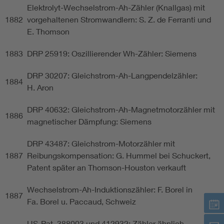
Elektrolyt-Wechselstrom-Ah-Zähler (Knallgas) mit
1882
vorgehaltenen Stromwandlern: S. Z. de Ferranti und
E. Thomson
1883
DRP 25919: Oszillierender Wh-Zähler: Siemens
DRP 30207: Gleichstrom-Ah-Langpendelzähler:
1884
H. Aron
DRP 40632: Gleichstrom-Ah-Magnetmotorzähler mit
1886
magnetischer Dämpfung: Siemens
DRP 43487: Gleichstrom-Motorzähler mit
1887
Reibungskompensation: G. Hummel bei Schuckert,
Patent später an Thomson-Houston verkauft
Wechselstrom-Ah-Induktionszähler: F. Borel in
1887
Fa. Borel u. Paccaud, Schweiz
US-Pat. 388003 und 412932: Zähler ähnlich