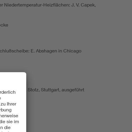
r Niedertemperatur-Heizflächen: J. V. Capek,
ecke
schlußscheibe: E. Abshagen in Chicago
 1892 von P. Stotz, Stuttgart, ausgeführt
95)