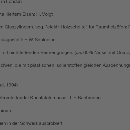
s in London
illiertem Eisen: H. Voigt
n Glaszylindern, sog. "elektr. Holzscheite" für Raumheizöfen: F.
sgestellt: F. W. Schindler
it nichtleitenden Beimengungen, (ca. 60% Nickel mit Quarz, Kao
ren, die mit plastischen Isolierstoffen gleichen Ausdehnungsk
gl. 1904)
tromleitender Kunststeinmasse: J. F. Bachmann
hinen
gen in der Schweiz ausprobiert