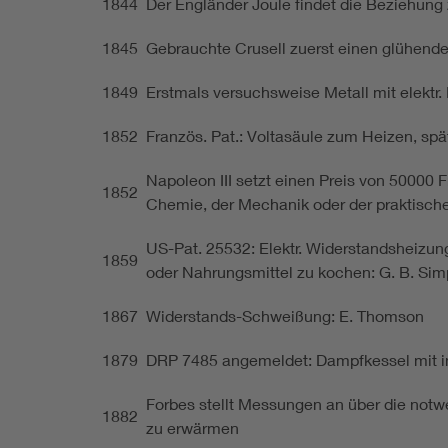
1844
Der Engländer Joule findet die Beziehun
1845
Gebrauchte Crusell zuerst einen glühen
1849
Erstmals versuchsweise Metall mit elektr
1852
Französ. Pat.: Voltasäule zum Heizen, spä
Napoleon III setzt einen Preis von 50000 
1852
Chemie, der Mechanik oder der praktisch
US-Pat. 25532: Elektr. Widerstandsheizu
1859
oder Nahrungsmittel zu kochen: G. B. Si
1867
Widerstands-Schweißung: E. Thomson
1879
DRP 7485 angemeldet: Dampfkessel mit in
Forbes stellt Messungen an über die notw
1882
zu erwärmen