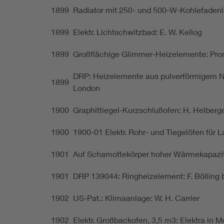
1899
Radiator mit 250- und 500-W-Kohlefaden
1899
Elektr. Lichtschwitzbad: E. W. Kellog
1899
Großflächige Glimmer-Heizelemente: Pr
DRP: Heizelemente aus pulverförmigem Ni,
1899
London
1900
Graphittiegel-Kurzschlußofen: H. Helberge
1900
1900-01 Elektr. Rohr- und Tiegelöfen für 
1901
Auf Schamottekörper hoher Wärmekapazit
1901
DRP 139044: Ringheizelement: F. Bölling
1902
US-Pat.: Klimaanlage: W. H. Carrier
1902
Elektr. Großbackofen, 3,5 m3: Elektra in 