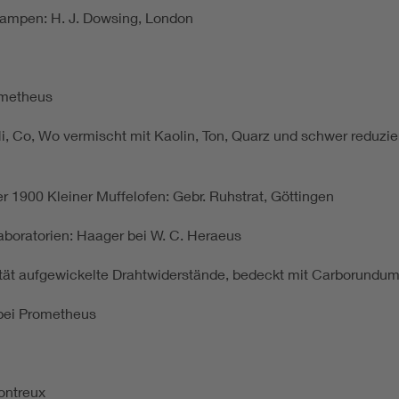
lampen: H. J. Dowsing, London
ometheus
 Co, Wo vermischt mit Kaolin, Ton, Quarz und schwer reduzier
r 1900 Kleiner Muffelofen: Gebr. Ruhstrat, Göttingen
Laboratorien: Haager bei W. C. Heraeus
ät aufgewickelte Drahtwiderstände, bedeckt mit Carborundu
 bei Prometheus
Montreux