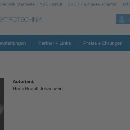
otechnik Startseite
VDE Institut
DKE
Fachgesellschaften
Mit
anstaltungen
Partner + Links
Preise + Ehrungen
Autor(en):
Hans Rudolf Johannsen