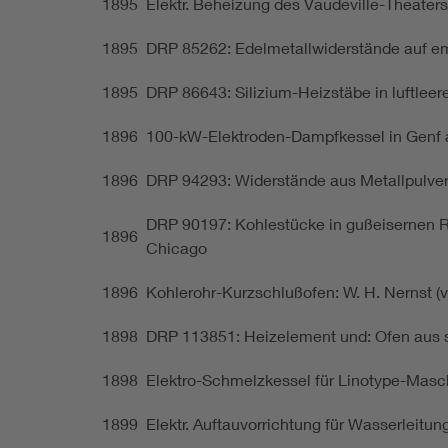
1895
Elektr. Beheizung des Vaudeville-Theater
1895
DRP 85262: Edelmetallwiderstände auf ema
1895
DRP 86643: Silizium-Heizstäbe in luftleere
1896
100-kW-Elektroden-Dampfkessel in Genf au
1896
DRP 94293: Widerstände aus Metallpulver m
DRP 90197: Kohlestücke in gußeisernen Roh
1896
Chicago
1896
Kohlerohr-Kurzschlußofen: W. H. Nernst (v
1898
DRP 113851: Heizelement und: Ofen aus s
1898
Elektro-Schmelzkessel für Linotype-Masc
1899
Elektr. Auftauvorrichtung für Wasserleitun