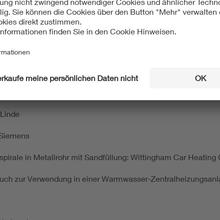
n: Schraubenförm. Heizdrahtspiralen um mit schraubengängige
Albany, N.Y.
Thomson-Verfahren in USA (vgl. 1886)
en: O'Neill,E. Thomsen und Jevell (vgl. 1917)
n bei GEC
 Linde
 Siemens
pirale in Metallrohr mit Sandfüllung: Wittingham Car Heating 
h zur Verwendung in einer Warmwasser-Zentralheizungsanlage