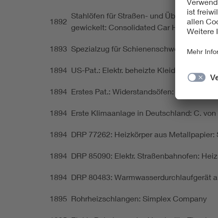
Stahlöfen für Straßen- und Überlandbahne
1892
gewickelt: Consolidated Car Heating Co., 
1893
Spezialzug für Schienenschweißung nach 
1894
US-Pat.: Elektr. beheizte Kleider und Kiss
1894
Erstes Pat.: Widerstandsöfen: E. Thomso
1894
Erste Klimaanlage in Deutschland: C. von
1894
DRP 77262: Heizkörper aus Metallpapier:
1894
DRP 85090: Elektr. Straßenbahnofen: Heizs
1894
DRP 80483: Warmwasserdurchlaufgerät auc
1895
Rohrheizschlangen: Simplex Company