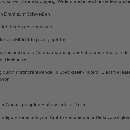
g zwischen Stromdurchgang, Widerstand eines Heizleiters und
den Draht zum Schweißen
. Lichtbogen geschmolzen
ter von Middeldorpf aufgegriffen
Francs aus für die Nutzbarmachung der Voltaschen Säule in der
en Heilkunde
ng durch Platindrahtwendel in Speckstein-Nuten: "Electro-He
mpson
s Wasser gelegten Platinwendeln: Davis
endige Stromstärke, um Drähte verschiedener Dicke, aber glei