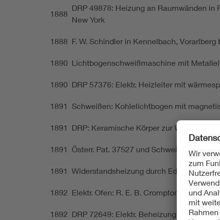
DRP 49878: Heizung an Raumwänden in Form
1888
New York
1888
F. W. Schindler in Kennelbach, Vorarlberg
1890
Lichtbogenschweißmaschine mit Metallele
1890
DRP 57376: Elektr. Heizleiter mit wärmes
1891
Schweißen: Kohlelichtbogen mit magnetis
1891
DRP: Keramische Körper zur Wärmespeich
1891
Österr. Pat. 37527 und Schweiz. Pat. 4180:
1891
Widerstandsheizung durch Edelmetallbemal
1892
Elektr. Ofen: R. E. B. Crompton und H. J.
1892
DRP 72649: Elektr. Beheizung von Presse