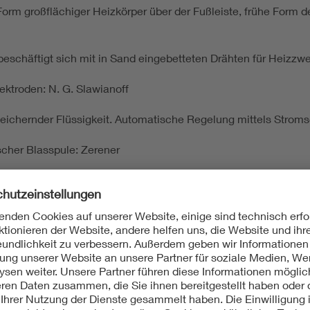
 großflächiger Heizkörper über der Fußleiste, frühe Form de
 beschäftigt sich mit in Sand eingebetteten Drähten für Heizzw
ktroden: N. G. Slawianoff
peichernder Flüssigkeit. Automatische Regelung mittels Strom
cher Blasspule: Zerener
erung: C. Drevs in Golm
 Schamotteheizkörper mit Platinheizdraht: F. W. Schindler, auch
ung auf Porzellan und Glimmer beobachtet: H. Voigt (vgl. 18
 Dowsing, London
n zur Glanzgebung von Wollgeweben: Sarfert