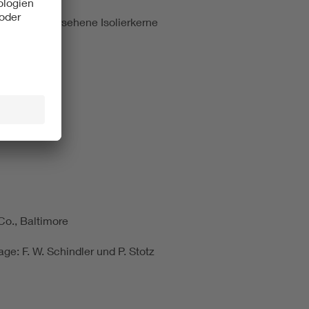
n Rillen versehene Isolierkerne
Co., Baltimore
: F. W. Schindler und P. Stotz