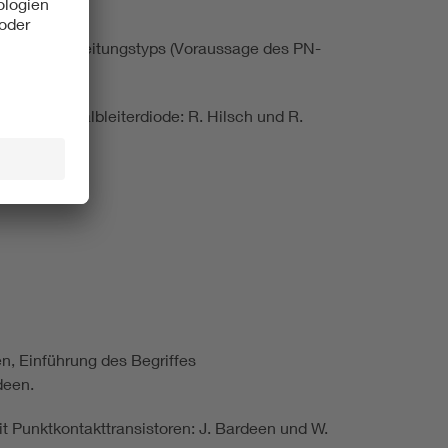
hiedlichen Leitungstyps (Voraussage des PN-
s in eine Halbleiterdiode: R. Hilsch und R.
Shockley.
n, Einführung des Begriffes
deen.
it Punktkontakttransistoren: J. Bardeen und W.