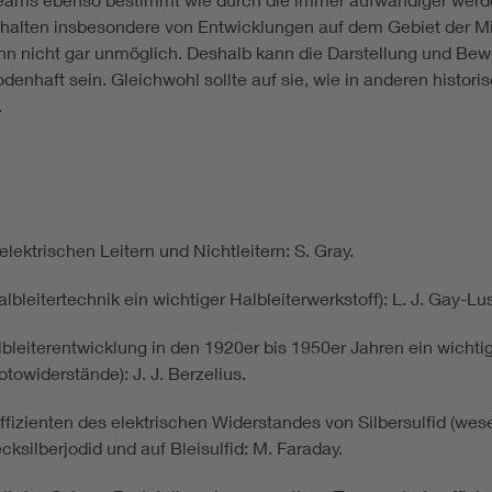
imhalten insbesondere von Entwicklungen auf dem Gebiet der M
nn nicht gar unmöglich. Deshalb kann die Darstellung und Be
enhaft sein. Gleichwohl sollte auf sie, wie in anderen histori
.
ktrischen Leitern und Nichtleitern: S. Gray.
albleitertechnik ein wichtiger Halbleiterwerkstoff): L. J. Gay-L
lbleiterentwicklung in den 1920er bis 1950er Jahren ein wichtige
towiderstände): J. J. Berzelius.
izienten des elektrischen Widerstandes von Silbersulfid (wes
silberjodid und auf Bleisulfid: M. Faraday.