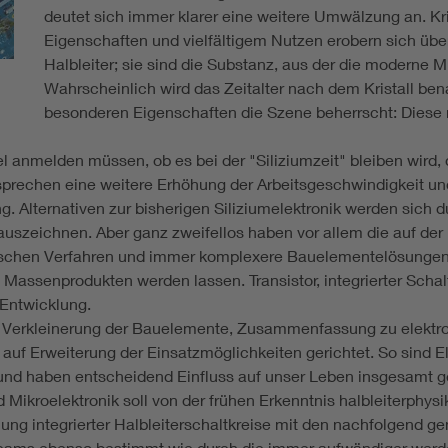
deutet sich immer klarer eine weitere Umwälzung an. Kr
Eigenschaften und vielfältigem Nutzen erobern sich über
Halbleiter; sie sind die Substanz, aus der die moderne Mi
Wahrscheinlich wird das Zeitalter nach dem Kristall be
besonderen Eigenschaften die Szene beherrscht: Diese n
 anmelden müssen, ob es bei der "Siliziumzeit" bleiben wird,
rechen eine weitere Erhöhung der Arbeitsgeschwindigkeit und
ung. Alternativen zur bisherigen Siliziumelektronik werden sic
szeichnen. Aber ganz zweifellos haben vor allem die auf der N
ischen Verfahren und immer komplexere Bauelementelösungen d
Massenprodukten werden lassen. Transistor, integrierter Schal
 Entwicklung.
uf Verkleinerung der Bauelemente, Zusammenfassung zu elektr
auf Erweiterung der Einsatzmöglichkeiten gerichtet. So sind El
n und haben entscheidend Einfluss auf unser Leben insgesamt
d Mikroelektronik soll von der frühen Erkenntnis halbleiterphy
lung integrierter Halbleiterschaltkreise mit den nachfolgend 
 Teams ebenso bestimmt wie durch die immer aufwändiger werd