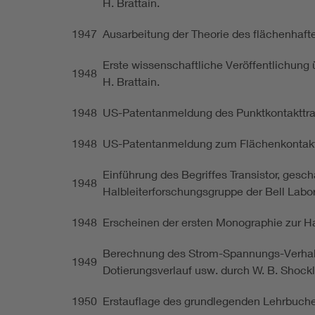
H. Brattain.
1947
Ausarbeitung der Theorie des flächenhaft
Erste wissenschaftliche Veröffentlichung ü
1948
H. Brattain.
1948
US-Patentanmeldung des Punktkontakttranis
1948
US-Patentanmeldung zum Flächenkontakttra
Einführung des Begriffes Transistor, gesch
1948
Halbleiterforschungsgruppe der Bell Labor
1948
Erscheinen der ersten Monographie zur Halb
Berechnung des Strom-Spannungs-Verhal
1949
Dotierungsverlauf usw. durch W. B. Shockl
1950
Erstauflage des grundlegenden Lehrbuches 