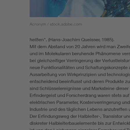
Acronym / stock.adobe.com
heißen". (Hans-Joachim Queisser, 1985).
Mit dem Abstand von 20 Jahren wird man Zweifel
und im Molekularen beruhende Phänomene versp
bei gleichzeitiger Verringerung der Verlustleist
neue Funktionalitäten und Schaltungskonzepte au
Ausarbeitung von Wirkprinzipien und technolog
entscheidend beeinflusst und deren Produkte zu 
sind Schlüsselereignisse und Marksteine dieser
Erfindergeist und Forscherdrang waren stets a
elektrischen Parameter, Kostenverringerung und 
Industrie und des täglichen Lebens anzutreffe
Der Erfindungsweg der Halbleiter-, Transistor un
diskreter Halbleiterbauelemente bis zur Entwick
ist von den Leistungen einzelner Forscher und