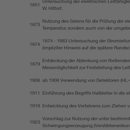
Untersuchung der elektrischen Leitfähigke
1851
W. Hittorf.
Nutzung des Selens für die Prüfung der ele
1873
Temperatur, sondern auch von der umgeben
1874 - 1883 Untersuchung der Stromleitun
1874
(impliziter Hinweis auf die spätere Randsc
Entdeckung der Ablenkung von fließenden E
1879
Messmöglichkeit zur Feststellung des Leitf
1906
ab 1906 Verwendung von Detektoren (HL-Gl
1911
Einführung des Begriffs Halbleiter in die 
1918
Entwicklung des Verfahrens zum Ziehen vo
Vorschlag zur Nutzung der unter bestimmt
1923
Schwingungserzeugung (Verstärkerwirkung