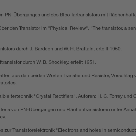
en PN-Überganges und des Bipo-lartransistors mit flächenhaf
ber den Transistor im "Physical Review", "The transistor, a se
tors durch J. Bardeen und W. H. Brattain, erteilt 1950.
nsistor durch W. B. Shockley, erteilt 1951.
affen aus den beiden Worten Transfer und Resistor, Vorschlag vo
atories.
leitertechnik "Crystal Rectifiers", Autoren: H. C. Torrey und C
tens von PN-Übergängen und Flächentransistoren unter Anna
ey.
zur Transistorelektronik "Electrons and holes in semiconducto