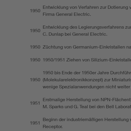
Entwicklung von Verfahren zur Dotierung vo
1950
Firma General Electric.
Entwicklung des Legierungsverfahrens zum
1950
C. Dunlap bei General Electric.
1950
Züchtung von Germanium-Einkristallen nach
1950
1950/1951 Ziehen von Silizium-Einkristalle
1950 bis Ende der 1950er Jahre Durchfüh
1950
(Molekularelektronikkonzept) zur Miniatur
wenige Spezialanwendungen nicht weiter v
Erstmalige Herstellung von NPN-Flächentr
1951
M. Sparks und G. Teal bei den Bell Laborat
Beginn der industriemäßigen Herstellung 
1951
Receptor.