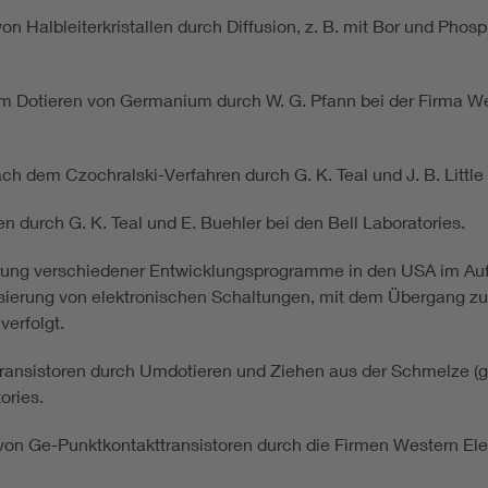
n Halbleiterkristallen durch Diffusion, z. B. mit Bor und Phosp
 Dotieren von Germanium durch W. G. Pfann bei der Firma West
 dem Czochralski-Verfahren durch G. K. Teal und J. B. Little 
n durch G. K. Teal und E. Buehler bei den Bell Laboratories.
rung verschiedener Entwicklungsprogramme in den USA im Auft
isierung von elektronischen Schaltungen, mit dem Übergang zur
erfolgt.
ansistoren durch Umdotieren und Ziehen aus der Schmelze (gr
ories.
von Ge-Punktkontakttransistoren durch die Firmen Western Elec