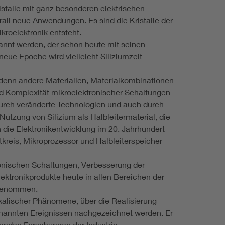
istalle mit ganz besonderen elektrischen
all neue Anwendungen. Es sind die Kristalle der
kroelektronik entsteht.
nannt werden, der schon heute mit seinen
eue Epoche wird vielleicht Siliziumzeit
 denn andere Materialien, Materialkombinationen
 Komplexität mikroelektronischer Schaltungen
h durch veränderte Technologien und auch durch
utzung von Silizium als Halbleitermaterial, die
ie Elektronikentwicklung im 20. Jahrhundert
tkreis, Mikroprozessor und Halbleiterspeicher
onischen Schaltungen, Verbesserung der
ektronikprodukte heute in allen Bereichen der
 genommen.
sikalischer Phänomene, über die Realisierung
genannten Ereignissen nachgezeichnet werden. Er
enden Forschungen der Industrie.