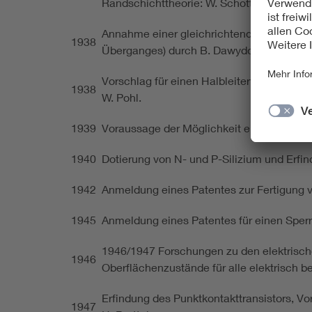
Randschichttheorie: W. Schottky.
Annahme einer gleichrichtenden Wirkung 
1938
Überganges) durch B. Dawydow.
Vorschlag für einen Halbleiterverstärker i
1938
W. Pohl.
1939
Voraussage der Möglichkeit eines Verstärke
1940
Dotierung von N- und P-Silizium und Erfind
1942
Anmeldung eines Patentes zur Fertigung 
1945
Anmeldung eines Patentes für einen Sperrs
1946/1947 Forschungen zu den elektrische
1946
Oberflächenzustände für alle elektrisch 
Erfindung des Punktkontakttransistors, Vo
1947