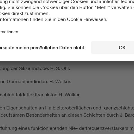
an einer Übergangsschicht zwischen zwei Halbleitern untersc
n Analogie zur Elektronenröhre durch Einfügen eines Steuergitter
rs auf Halbleiterbasis (Eintragung in sein Arbeitsbuch): W. B. 
ung der Siliziumdiode: R. S. Ohl.
von Germaniumdioden: H. Welker.
chichtfeldeffekttransistor: H. Welker.
n Eigenschaften an Halbleiteroberflächen und -grenzschichte
bedeutsamen Besonderheiten an diesen Schichten durch J. Bar
rführung eines funktionierenden Nie- derfrequenzverstärkers m