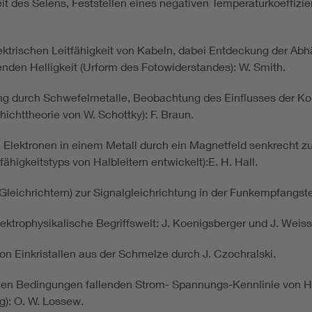
it des Selens, Feststellen eines negativen Temperaturkoeffizie
ktrischen Leitfähigkeit von Kabeln, dabei Entdeckung der Abhän
den Helligkeit (Urform des Fotowiderstandes): W. Smith.
g durch Schwefelmetalle, Beobachtung des Einflusses der Kon
hichttheorie von W. Schottky): F. Braun.
lektronen in einem Metall durch ein Magnetfeld senkrecht zur 
ähigkeitstyps von Halbleitern entwickelt):E. H. Hall.
eichrichtern) zur Signalgleichrichtung in der Funkempfangst
elektrophysikalische Begriffswelt: J. Koenigsberger und J. Weiss
n Einkristallen aus der Schmelze durch J. Czochralski.
en Bedingungen fallenden Strom- Spannungs-Kennlinie von Hal
): O. W. Lossew.