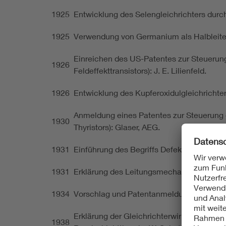
1925
Entwicklung des Selengleichrichters durch
1925
Verwendung von Germanium als Halbleiterm
Einreichen des US-Patentes zur Steuerung 
1926
Feldeffekttransistors): J. E. Lilienfeld.
1926
Entwicklung des Kupferoxidulgleichrichter
Anmeldung eines Patentes zur Steuerung d
1930
Thyristors): Glaser, AEG.
1931
Einführung des Begriffs Defektelektronen
1931
Erklärung des Leitungsmechanismus in Hal
1934
Vorschlag und Patentanmeldung in den USA 
Erklärung der Gleichrichterwirkung und 
1938