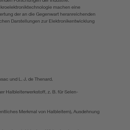
ikroelektroniktechnologie machen eine
wertung der an die Gegenwart heranreichenden
schen Darstellungen zur Elektronikentwicklung
ussac und L. J. de Thenard.
r Halbleiterwerkstoff, z. B. für Selen-
entliches Merkmal von Halbleitern), Ausdehnung