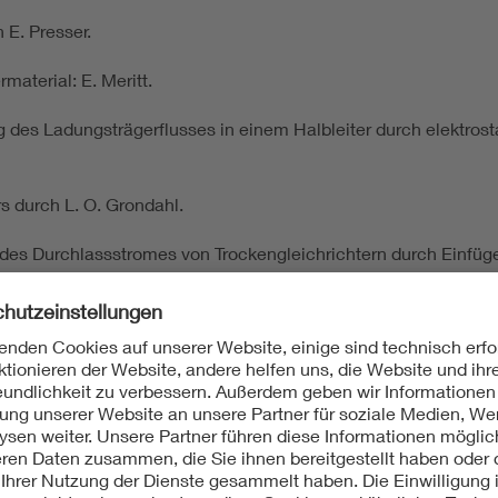
 E. Presser.
aterial: E. Meritt.
des Ladungsträgerflusses in einem Halbleiter durch elektrosta
s durch L. O. Grondahl.
es Durchlassstromes von Trockengleichrichtern durch Einfüge
 zur Bezeichnung beweglicher positiver Ladungsträger in Halbl
bleitern mit Hilfe des Bändermodelles durch A. H. Wilson.
für einen Feldeffekttransistor mit isoliertem Gate durch O. H
mathematisch-physikalische Beschreibung von Metall-Halbleite