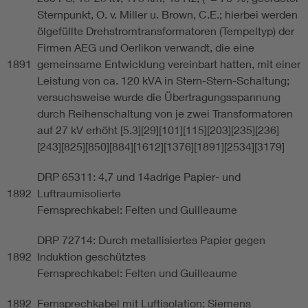
Sternpunkt, O. v. Miller u. Brown, C.E.; hierbei werden
ölgefüllte Drehstromtransformatoren (Tempeltyp) der
Firmen AEG und Oerlikon verwandt, die eine
1891
gemeinsame Entwicklung vereinbart hatten, mit einer
Leistung von ca. 120 kVA in Stern-Stern-Schaltung;
versuchsweise wurde die Übertragungsspannung
durch Reihenschaltung von je zwei Transformatoren
auf 27 kV erhöht [5.3][29][101][115][203][235][236]
[243][825][850][884][1612][1376][1891][2534][3179]
DRP 65311: 4,7 und 14adrige Papier- und
1892
Luftraumisolierte
Fernsprechkabel: Felten und Guilleaume
DRP 72714: Durch metallisiertes Papier gegen
1892
Induktion geschütztes
Fernsprechkabel: Felten und Guilleaume
1892
Fernsprechkabel mit Luftisolation: Siemens