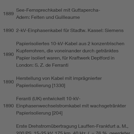
See-Fernsprechkabel mit Guttapercha-
1889
Adern: Felten und Guilleaume
1890
2-kV-Einphasenkabel für Stadtw. Kassel: Siemens
Papierisoliertes 10-kV-Kabel aus 2 konzentrischen
Kupferrohren, die voneinander durch getränktes
1890
Papier isoliert waren, für Kraftwerk Deptford in
London: S. Z. de Ferranti
Herstellung von Kabel mit imprägnierter
1890
Papierisolierung [1330]
Feranti (UK) entwickelt 10-kV-
1890
Einphasenwechselstromkabel mit wachsgetränkter
Papierisolierung [204]
Erste Drehstromübertragung Lauffen-Frankfurt a. M.,
200 PS, 15-25 kV, 175 km, 40 Hz, ( = 76 %, geerdeter