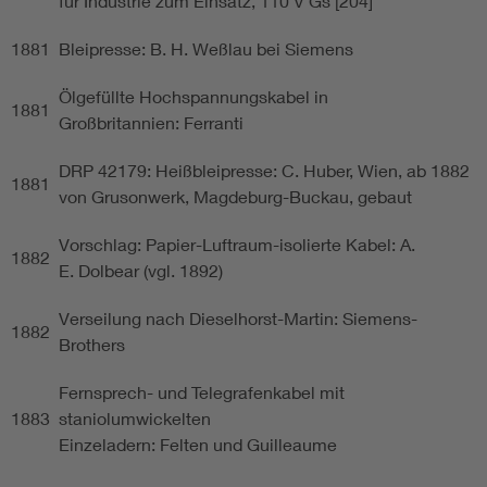
für Industrie zum Einsatz, 110 V Gs [204]
1881
Bleipresse: B. H. Weßlau bei Siemens
Ölgefüllte Hochspannungskabel in
1881
Großbritannien: Ferranti
DRP 42179: Heißbleipresse: C. Huber, Wien, ab 1882
1881
von Grusonwerk, Magdeburg-Buckau, gebaut
Vorschlag: Papier-Luftraum-isolierte Kabel: A.
1882
E. Dolbear (vgl. 1892)
Verseilung nach Dieselhorst-Martin: Siemens-
1882
Brothers
Fernsprech- und Telegrafenkabel mit
1883
staniolumwickelten
Einzeladern: Felten und Guilleaume