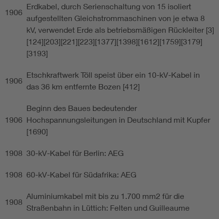
Erdkabel, durch Serienschaltung von 15 isoliert
1906
aufgestellten Gleichstrommaschinen von je etwa 8
kV, verwendet Erde als betriebsmäßigen Rückleiter [3]
[124][203][221][223][1377][1398][1612][1759][3179]
[3193]
Etschkraftwerk Töll speist über ein 10-kV-Kabel in
1906
das 36 km entfernte Bozen [412]
Beginn des Baues bedeutender
1906
Hochspannungsleitungen in Deutschland mit Kupfer
[1690]
1908
30-kV-Kabel für Berlin: AEG
1908
60-kV-Kabel für Südafrika: AEG
Aluminiumkabel mit bis zu 1.700 mm2 für die
1908
Straßenbahn in Lüttich: Felten und Guilleaume