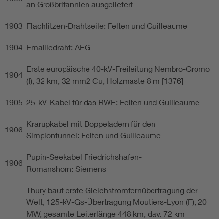
an Großbritannien ausgeliefert
1903
Flachlitzen-Drahtseile: Felten und Guilleaume
1904
Emailledraht: AEG
Erste europäische 40-kV-Freileitung Nembro-Gromo
1904
(I), 32 km, 32 mm2 Cu, Holzmaste 8 m [1376]
1905
25-kV-Kabel für das RWE: Felten und Guilleaume
Krarupkabel mit Doppeladern für den
1906
Simplontunnel: Felten und Guilleaume
Pupin-Seekabel Friedrichshafen-
1906
Romanshorn: Siemens
Thury baut erste Gleichstromfernübertragung der
Welt, 125-kV-Gs-Übertragung Moutiers-Lyon (F), 20
MW, gesamte Leiterlänge 448 km, dav. 72 km