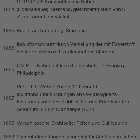
DRP 28978: Konzentrisches Kabel
1884
(Koaxialkabel): Siemens, gleichzeitig auch von S.
Z. de Ferranti entwickelt
1885
Eisenbandarmierung: Siemens
Induktionsschutz durch Verseilung der mit Faserstoff
1886
isolierten Adern mit Kupferstreifen: Siemens
US-Pat.: Kabel mit Induktionsschutz: D. Brooks jr.,
1886
Philadelphia
Prof. H. F. Weber, Zürich (CH) macht
Isolationsuntersuchungen an Öl-Flüssigkeits-
1887
Isolatoren auf einer 2.000-V-Leitung Kriechstetten-
Solothurn, 24 km Drahtlänge [1378]
1888
Verschlossene Drahtseile: Felten und Guilleaume
1888
Gummiaderleitungen, zunächst für Schiffsinstallation