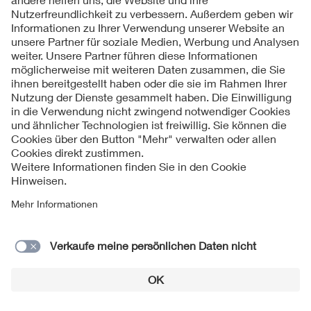
Pfannkuch, K., AEG, „Pfannkuch“-Schutz, DRP 398
1921
482, Kabelnetze [90]
Inbetriebnahme der 110-kV-Leitungen Trattendorf-
1921
Laute-Dresden, ASW [1555][1762]
110-kV-Freileitung KW Rummelsburg-Moabit, 60
1921
MW, 95 mm2 Cu, führt durch Berlin [1377]
Höchstädter, M. gibt Lypro-Kabelschutz zur
1921
Erfassung von zweipol. Kurzschlüssen und
Erdschlüssen an [1644]
1922
Bündelleiter in Deutschland: 0. Burger (vgl. 1930)
1922
DRP 393938: Hohlseile: AEG
1923
60-kV-Höchstädter-Kabel: Siemens