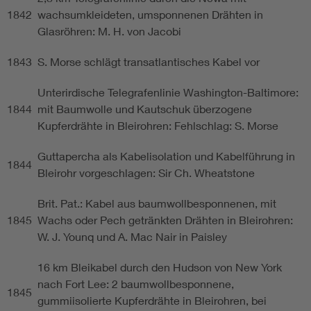
1842
wachsumkleideten, umsponnenen Drähten in
Glasröhren: M. H. von Jacobi
1843
S. Morse schlägt transatlantisches Kabel vor
Unterirdische Telegrafenlinie Washington-Baltimore:
1844
mit Baumwolle und Kautschuk überzogene
Kupferdrähte in Bleirohren: Fehlschlag: S. Morse
Guttapercha als Kabelisolation und Kabelführung in
1844
Bleirohr vorgeschlagen: Sir Ch. Wheatstone
Brit. Pat.: Kabel aus baumwollbesponnenen, mit
1845
Wachs oder Pech getränkten Drähten in Bleirohren:
W. J. Younq und A. Mac Nair in Paisley
16 km Bleikabel durch den Hudson von New York
nach Fort Lee: 2 baumwollbesponnene,
1845
gummiisolierte Kupferdrähte in Bleirohren, bei