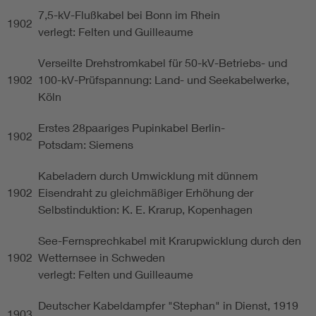
7,5-kV-Flußkabel bei Bonn im Rhein
1902
verlegt: Felten und Guilleaume
Verseilte Drehstromkabel für 50-kV-Betriebs- und
1902
100-kV-Prüfspannung: Land- und Seekabelwerke,
Köln
Erstes 28paariges Pupinkabel Berlin-
1902
Potsdam: Siemens
Kabeladern durch Umwicklung mit dünnem
1902
Eisendraht zu gleichmäßiger Erhöhung der
Selbstinduktion: K. E. Krarup, Kopenhagen
See-Fernsprechkabel mit Krarupwicklung durch den
1902
Wetternsee in Schweden
verlegt: Felten und Guilleaume
Deutscher Kabeldampfer "Stephan" in Dienst, 1919
1903