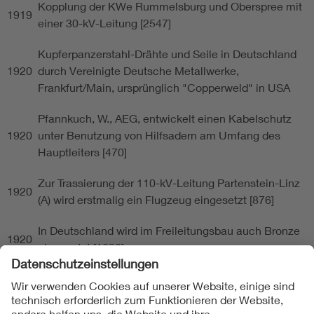
Kopplung der KWe Rummelsburg und Oberspree mit
1919
einer 30-kV-Leitung [2547]
Kupferpanzerstahl-Drähte und Seile in Deutschland
1920
durch Vereinigte Deutsche Metallwerke,
Frankfurt/Main, ursprünglich "Copperweld" in USA
Pfannkuch, W., AEG, entwickelt einen Kabelschutz
1920
unter Benutzung von Hilfsadern am Umfang des
Hauptleiters [470]
Zur Trassierung der 110-kV-Leitung Partenstein-Linz
1920
(A) wird erstmalig ein Flugzeug eingesetzt [876]
In Deutschland wird im Freileitungsbau auch Bronze
1920
eingesetzt [1690]
Emanueli (I) imprägniert das erste gelieferte 88-kV-
1920
Einleiterkabel mit niedrigviskosen Öl und setzt das
Kabel unter einem Druck von 4 bar [204]