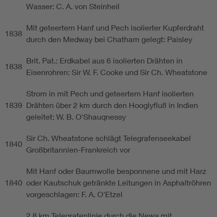
Wasser: C. A. von Steinheil
Mit geteertem Hanf und Pech isolierter Kupferdraht
1838
durch den Medway bei Chatham gelegt: Paisley
Brit. Pat.: Erdkabel aus 6 isolierten Drähten in
1838
Eisenrohren: Sir W. F. Cooke und Sir Ch. Wheatstone
Strom in mit Pech und geteertem Hanf isolierten
1839
Drähten über 2 km durch den Hooglyfluß in Indien
geleitet: W. B. O'Shauqnessy
Sir Ch. Wheatstone schlägt Telegrafenseekabel
1840
Großbritannien-Frankreich vor
Mit Hanf oder Baumwolle besponnene und mit Harz
1840
oder Kautschuk getränkte Leitungen in Asphaltröhren
vorgeschlagen: F. A. O'Etzel
2,8 km Telegrafenlinie durch die Newa mit