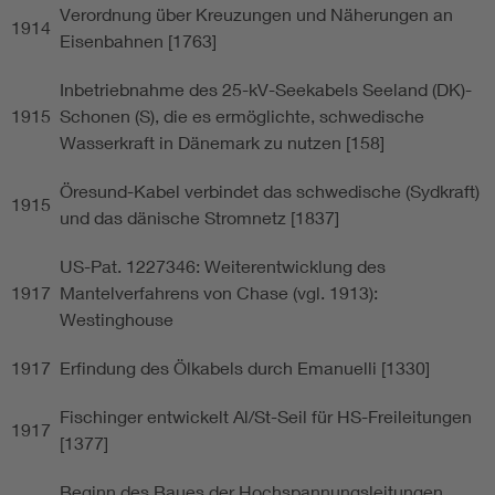
Verordnung über Kreuzungen und Näherungen an
1914
Eisenbahnen [1763]
Inbetriebnahme des 25-kV-Seekabels Seeland (DK)-
1915
Schonen (S), die es ermöglichte, schwedische
Wasserkraft in Dänemark zu nutzen [158]
Öresund-Kabel verbindet das schwedische (Sydkraft)
1915
und das dänische Stromnetz [1837]
US-Pat. 1227346: Weiterentwicklung des
1917
Mantelverfahrens von Chase (vgl. 1913):
Westinghouse
1917
Erfindung des Ölkabels durch Emanuelli [1330]
Fischinger entwickelt Al/St-Seil für HS-Freileitungen
1917
[1377]
Beginn des Baues der Hochspannungsleitungen