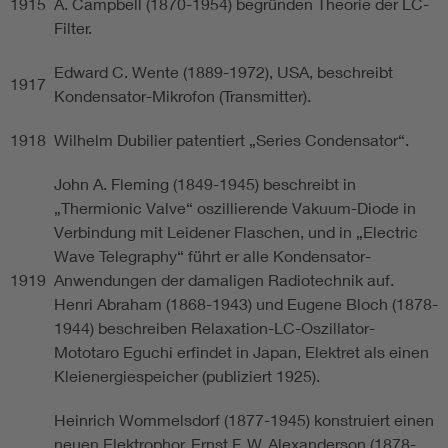
1915
A. Campbell (1870-1954) begründen Theorie der LC-
Filter.
Edward C. Wente (1889-1972), USA, beschreibt
1917
Kondensator-Mikrofon (Transmitter).
1918
Wilhelm Dubilier patentiert „Series Condensator“.
John A. Fleming (1849-1945) beschreibt in
„Thermionic Valve“ oszillierende Vakuum-Diode in
Verbindung mit Leidener Flaschen, und in „Electric
Wave Telegraphy“ führt er alle Kondensator-
1919
Anwendungen der damaligen Radiotechnik auf.
Henri Abraham (1868-1943) und Eugene Bloch (1878-
1944) beschreiben Relaxation-LC-Oszillator-
Mototaro Eguchi erfindet in Japan, Elektret als einen
Kleienergiespeicher (publiziert 1925).
Heinrich Wommelsdorf (1877-1945) konstruiert einen
neuen Elektrophor. Ernst F. W. Alexanderson (1878-