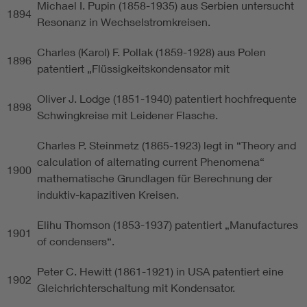
Michael I. Pupin (1858-1935) aus Serbien untersucht
1894
Resonanz in Wechselstromkreisen.
Charles (Karol) F. Pollak (1859-1928) aus Polen
1896
patentiert „Flüssigkeitskondensator mit
Oliver J. Lodge (1851-1940) patentiert hochfrequente
1898
Schwingkreise mit Leidener Flasche.
Charles P. Steinmetz (1865-1923) legt in “Theory and
calculation of alternating current Phenomena“
1900
mathematische Grundlagen für Berechnung der
induktiv-kapazitiven Kreisen.
Elihu Thomson (1853-1937) patentiert „Manufactures
1901
of condensers“.
Peter C. Hewitt (1861-1921) in USA patentiert eine
1902
Gleichrichterschaltung mit Kondensator.