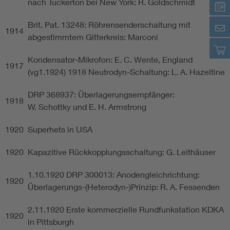
nach Tuckerton bei New York: R. Goldschmidt
Brit. Pat. 13248: Röhrensenderschaltung mit
1914
abgestimmtem Gitterkreis: Marconi
Kondensator-Mikrofon: E. C. Wente, England
1917
(vg1.1924) 1918 Neutrodyn-Schaltung: L. A. Hazeltine
DRP 368937: Überlagerungsempfänger:
1918
W. Schottky und E. H. Armstrong
1920
Superhets in USA
1920
Kapazitive Rückkopplungsschaltung: G. Leithäuser
1.10.1920 DRP 300013: Anodengleichrichtung:
1920
Überlagerungs-(Heterodyn-)Prinzip: R. A. Fessenden
2.11.1920 Erste kommerzielle Rundfunkstation KDKA
1920
in Pittsburgh