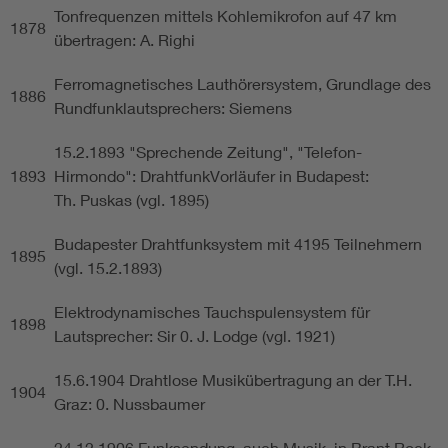
Tonfrequenzen mittels Kohlemikrofon auf 47 km
1878
übertragen: A. Righi
Ferromagnetisches Lauthörersystem, Grundlage des
1886
Rundfunklautsprechers: Siemens
15.2.1893 "Sprechende Zeitung", "Telefon-
1893
Hirmondo": DrahtfunkVorläufer in Budapest:
Th. Puskas (vgl. 1895)
Budapester Drahtfunksystem mit 4195 Teilnehmern
1895
(vgl. 15.2.1893)
Elektrodynamisches Tauchspulensystem für
1898
Lautsprecher: Sir 0. J. Lodge (vgl. 1921)
15.6.1904 Drahtlose Musikübertragung an der T.H.
1904
Graz: 0. Nussbaumer
24.12.1906 Funksendung, auch Musik, in Brant Rock,