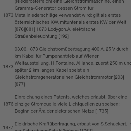
(Niederösterreich) eine Gleichstrommaschine, einen
Gramma-Generator, dessen Strom für
1873
Metallniederschläge verwendet wird; gilt als erstes
österreichisches KW, mitunter als erstes KW der Welt
[876][881] 1873 Lodygon,A. elektrische
Straßenbeleuchtung [192]
03.06.1873 Gleichstromübertragung 400 A, 25 V durch 
km Kabel für Pumpenantrieb auf Wiener
Weltausstellung, H.Fontaine, Alliance, zuerst 250 m un
1873
später 2 km langes Kabel speist ein
Gleichstromgenerator einen Gleichstrommotor [203]
[877]
Einreichung eines Patents, welches erlaubt, über eine
1876
einzige Stromquelle viele Lichtquellen zu speisen;
Beginn der Ära der elektrischen Netze [1735]
Elektrische Kraftübertragung, erbaut von S.Schuckert, i
1877
der Schwabenmühle Nürnberg [1761]