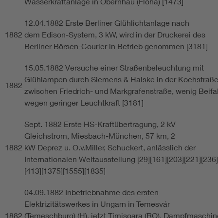
Wasserkraftanlage in Obernhau (Flöha) [1473]
12.04.1882 Erste Berliner Glühlichtanlage nach
1882
dem Edison-System, 3 kW, wird in der Druckerei des
Berliner Börsen-Courier in Betrieb genommen [3181]
15.05.1882 Versuche einer Straßenbeleuchtung mit
Glühlampen durch Siemens & Halske in der Kochstraß
1882
zwischen Friedrich- und Markgrafenstraße, wenig Beifal
wegen geringer Leuchtkraft [3181]
Sept. 1882 Erste HS-Kraftübertragung, 2 kV
Gleichstrom, Miesbach-München, 57 km, 2
1882
kW Deprez u. O.v.Miller, Schuckert, anlässlich der
Internationalen Weltausstellung [29][161][203][221][236]
[413][1375][1555][1835]
04.09.1882 Inbetriebnahme des ersten
Elektrizitätswerkes in Ungarn in Temesvár
1882
(Temeschburg) (H), jetzt Timisoara (RO), Dampfmaschin