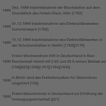
Dez. 1889 Inbetriebnahme der Blockstation auf dem
1889
Grundstück des Hotels Disch, Köln [1762]
01.12.1889 Inbetriebnahme des Elektrizitätswerkes
1889
Gummersbach [1762]
15.12.1889 Inbetriebnahme des Elektrizitätswerkes in
1889
der Schulzenstraßse in Stettin [1762][3178]
Erstes Wechselstrom-KW in Deutschland in Bad
1890
Reichenhall nimmt mit 2 kV und 30 A seinen Betrieb au
[156][825][1336][1761][1764][1835]
In Berlin wird das Dreileitersystem für Gleichstrom
1890
eingeführt [156]
Erstes Maschennetz in Deutschland zur Erhöhung der
1890
Versorgungssicherheit [221]