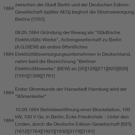
zwischen der Stadt Berlin und der Deutschen Edison-
1884
Gesellschaft (später AEG) beginnt die Stromversorgung
Berlins [1555]
08.05.1884 Gründung der Bewag als "Städtische
Elektricitäts-Werke", Actiengesellschaft zu Berlin
(A.G.StEW) als erstes öffentliches
1884
Elektrizitätsversorgungsunternehmen in Deutschland,
nahm bald die Bezeichnung "Berliner
Elektricitätswerke" (BEW) an [35][128][271][825][826]
[1555][1398][1761]
Erster Stromkunde der Hansetadt Hamburg wird der
1884
"Börsenkeller"
10.09.1884 Betriebseröffnung einer Blockstation, 100
kW, 100 V Gs, in Berlin, Ecke Friedrichstr. - Unter den
1884
Linden, durch die Deutsche Edison-Gesellschaft [825]
[1612][1764][1827][1832][3179][3181]