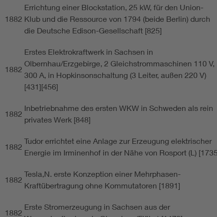
Errichtung einer Blockstation, 25 kW, für den Union-
1882
Klub und die Ressource von 1794 (beide Berlin) durch
die Deutsche Edison-Gesellschaft [825]
Erstes Elektrokraftwerk in Sachsen in
Olbernhau/Erzgebirge, 2 Gleichstrommaschinen 110 V,
1882
300 A, in Hopkinsonschaltung (3 Leiter, außen 220 V)
[431][456]
Inbetriebnahme des ersten WKW in Schweden als rein
1882
privates Werk [848]
Tudor errichtet eine Anlage zur Erzeugung elektrischer
1882
Energie im Irminenhof in der Nähe von Rosport (L) [1735
Tesla,N. erste Konzeption einer Mehrphasen-
1882
Kraftübertragung ohne Kommutatoren [1891]
Erste Stromerzeugung in Sachsen aus der
1882