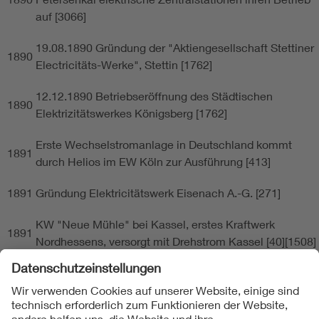
auf [3066]
19.08.1890 Gründung der "Aktiengesellschaft Stettiner
1890
Electricitäts-Werke", Stettin [1762]
12.12.1890 Betriebseröffnung des Städtischen
1890
Elektrizitätswerkes Königsberg [1762]
Erste Wechselstromanlage in Deutschland kommt
1891
durch Helios im EW Köln zur Ausführung [413]
1891
Gründung Elektricitätswerk Eisenach A.-G. [271]
KW "Neue Mühle" bei Kassel, erstes Kraftwerk
1891
Nordhessens, versorgt mit Drehstrom Kassel [40][1508]
Ch.P.Steinmetz prophezeit Stromübertragung mit
1891
"Hunderttausenden von Volt" [29][203]