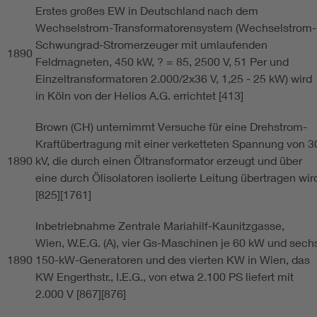
Erstes großes EW in Deutschland nach dem
Wechselstrom-Transformatorensystem (Wechselstrom-
Schwungrad-Stromerzeuger mit umlaufenden
1890
Feldmagneten, 450 kW, ? = 85, 2500 V, 51 Per und
Einzeltransformatoren 2.000/2x36 V, 1,25 - 25 kW) wird
in Köln von der Helios A.G. errichtet [413]
Brown (CH) unternimmt Versuche für eine Drehstrom-
Kraftübertragung mit einer verketteten Spannung von 3
1890
kV, die durch einen Öltransformator erzeugt und über
eine durch Ölisolatoren isolierte Leitung übertragen wir
[825][1761]
Inbetriebnahme Zentrale Mariahilf-Kaunitzgasse,
Wien, W.E.G. (A), vier Gs-Maschinen je 60 kW und sech
1890
150-kW-Generatoren und des vierten KW in Wien, das
KW Engerthstr., I.E.G., von etwa 2.100 PS liefert mit
2.000 V [867][876]