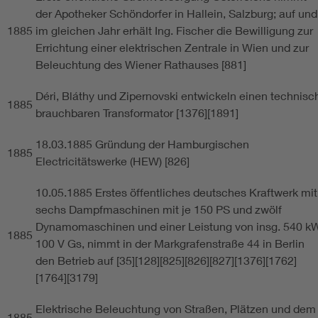
der Apotheker Schöndorfer in Hallein, Salzburg; auf und
1885
im gleichen Jahr erhält Ing. Fischer die Bewilligung zur
Errichtung einer elektrischen Zentrale in Wien und zur
Beleuchtung des Wiener Rathauses [881]
Déri, Bláthy und Zipernovski entwickeln einen technisc
1885
brauchbaren Transformator [1376][1891]
18.03.1885 Gründung der Hamburgischen
1885
Electricitätswerke (HEW) [826]
10.05.1885 Erstes öffentliches deutsches Kraftwerk mit
sechs Dampfmaschinen mit je 150 PS und zwölf
Dynamomaschinen und einer Leistung von insg. 540 kW
1885
100 V Gs, nimmt in der Markgrafenstraße 44 in Berlin
den Betrieb auf [35][128][825][826][827][1376][1762]
[1764][3179]
Elektrische Beleuchtung von Straßen, Plätzen und dem
1885