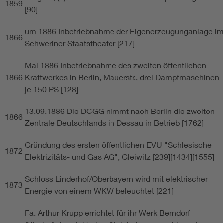
1859
[90]
um 1886 Inbetriebnahme der Eigenerzeugunganlage i
1866
Schweriner Staatstheater [217]
Mai 1886 Inbetriebnahme des zweiten öffentlichen
1866
Kraftwerkes in Berlin, Mauerstr., drei Dampfmaschinen
je 150 PS [128]
13.09.1886 Die DCGG nimmt nach Berlin die zweiten
1866
Zentrale Deutschlands in Dessau in Betrieb [1762]
Gründung des ersten öffentlichen EVU "Schlesische
1872
Elektrizitäts- und Gas AG", Gleiwitz [239][1434][1555]
Schloss Linderhof/Oberbayern wird mit elektrischer
1873
Energie von einem WKW beleuchtet [221]
Fa. Arthur Krupp errichtet für ihr Werk Berndorf