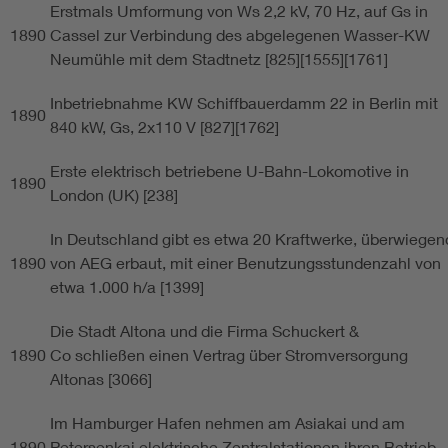
Erstmals Umformung von Ws 2,2 kV, 70 Hz, auf Gs in
1890
Cassel zur Verbindung des abgelegenen Wasser-KW
Neumühle mit dem Stadtnetz [825][1555][1761]
Inbetriebnahme KW Schiffbauerdamm 22 in Berlin mit
1890
840 kW, Gs, 2x110 V [827][1762]
Erste elektrisch betriebene U-Bahn-Lokomotive in
1890
London (UK) [238]
In Deutschland gibt es etwa 20 Kraftwerke, überwiegen
1890
von AEG erbaut, mit einer Benutzungsstundenzahl von
etwa 1.000 h/a [1399]
Die Stadt Altona und die Firma Schuckert &
1890
Co schließen einen Vertrag über Stromversorgung
Altonas [3066]
Im Hamburger Hafen nehmen am Asiakai und am
1890
Petersenkai elektrische Zentralstationen ihren Betrieb