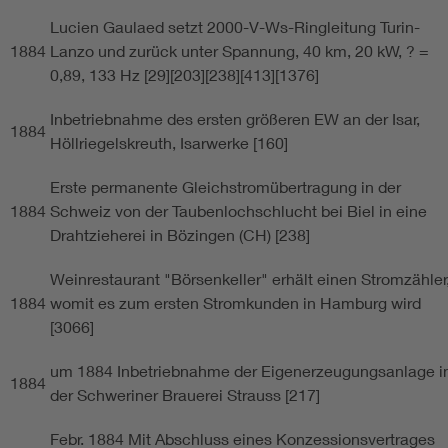
Lucien Gaulaed setzt 2000-V-Ws-Ringleitung Turin-
1884
Lanzo und zurück unter Spannung, 40 km, 20 kW, ? =
0,89, 133 Hz [29][203][238][413][1376]
Inbetriebnahme des ersten größeren EW an der Isar,
1884
Höllriegelskreuth, Isarwerke [160]
Erste permanente Gleichstromübertragung in der
1884
Schweiz von der Taubenlochschlucht bei Biel in eine
Drahtzieherei in Bözingen (CH) [238]
Weinrestaurant "Börsenkeller" erhält einen Stromzähler
1884
womit es zum ersten Stromkunden in Hamburg wird
[3066]
um 1884 Inbetriebnahme der Eigenerzeugungsanlage i
1884
der Schweriner Brauerei Strauss [217]
Febr. 1884 Mit Abschluss eines Konzessionsvertrages