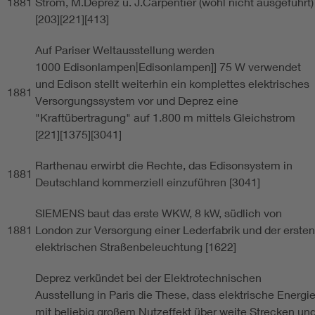
1881
Strom, M.Deprez u. J.Carpentier (wohl nicht ausgeführt)
[203][221][413]
Auf Pariser Weltausstellung werden
1000 Edisonlampen|Edisonlampen]] 75 W verwendet
und Edison stellt weiterhin ein komplettes elektrisches
1881
Versorgungssystem vor und Deprez eine
"Kraftübertragung" auf 1.800 m mittels Gleichstrom
[221][1375][3041]
Rarthenau erwirbt die Rechte, das Edisonsystem in
1881
Deutschland kommerziell einzuführen [3041]
SIEMENS baut das erste WKW, 8 kW, südlich von
1881
London zur Versorgung einer Lederfabrik und der ersten
elektrischen Straßenbeleuchtung [1622]
Deprez verkündet bei der Elektrotechnischen
Ausstellung in Paris die These, dass elektrische Energi
mit beliebig großem Nutzeffekt über weite Strecken un