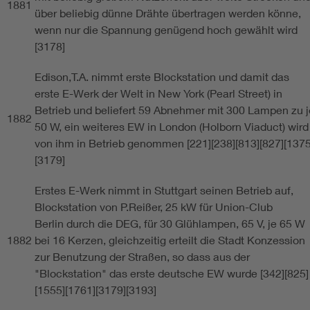
1881
über beliebig dünne Drähte übertragen werden könne,
wenn nur die Spannung genügend hoch gewählt wird
[3178]
Edison,T.A. nimmt erste Blockstation und damit das
erste E-Werk der Welt in New York (Pearl Street) in
Betrieb und beliefert 59 Abnehmer mit 300 Lampen zu j
1882
50 W, ein weiteres EW in London (Holborn Viaduct) wird
von ihm in Betrieb genommen [221][238][813][827][1375
[3179]
Erstes E-Werk nimmt in Stuttgart seinen Betrieb auf,
Blockstation von P.Reißer, 25 kW für Union-Club
Berlin durch die DEG, für 30 Glühlampen, 65 V, je 65 W
1882
bei 16 Kerzen, gleichzeitig erteilt die Stadt Konzession
zur Benutzung der Straßen, so dass aus der
"Blockstation" das erste deutsche EW wurde [342][825]
[1555][1761][3179][3193]