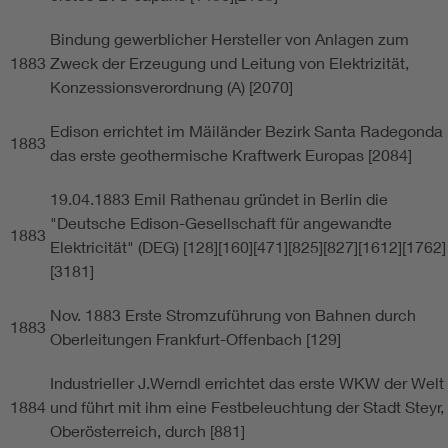
Bindung gewerblicher Hersteller von Anlagen zum
1883
Zweck der Erzeugung und Leitung von Elektrizität,
Konzessionsverordnung (A) [2070]
Edison errichtet im Mäiländer Bezirk Santa Radegonda
1883
das erste geothermische Kraftwerk Europas [2084]
19.04.1883 Emil Rathenau gründet in Berlin die
"Deutsche Edison-Gesellschaft für angewandte
1883
Elektricität" (DEG) [128][160][471][825][827][1612][1762]
[3181]
Nov. 1883 Erste Stromzuführung von Bahnen durch
1883
Oberleitungen Frankfurt-Offenbach [129]
Industrieller J.Werndl errichtet das erste WKW der Welt
1884
und führt mit ihm eine Festbeleuchtung der Stadt Steyr,
Oberösterreich, durch [881]