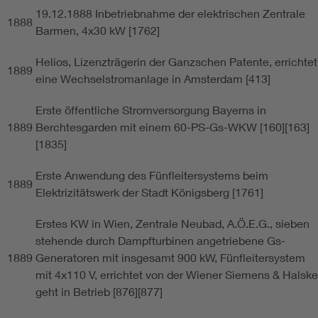
19.12.1888 Inbetriebnahme der elektrischen Zentrale
1888
Barmen, 4x30 kW [1762]
Helios, Lizenzträgerin der Ganzschen Patente, errichtet
1889
eine Wechselstromanlage in Amsterdam [413]
Erste öffentliche Stromversorgung Bayerns in
1889
Berchtesgarden mit einem 60-PS-Gs-WKW [160][163]
[1835]
Erste Anwendung des Fünfleitersystems beim
1889
Elektrizitätswerk der Stadt Königsberg [1761]
Erstes KW in Wien, Zentrale Neubad, A.Ö.E.G., sieben
stehende durch Dampfturbinen angetriebene Gs-
1889
Generatoren mit insgesamt 900 kW, Fünfleitersystem
mit 4x110 V, errichtet von der Wiener Siemens & Halske
geht in Betrieb [876][877]