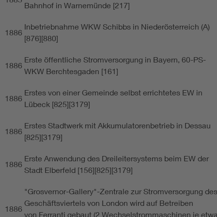
Bahnhof in Warnemünde [217]
Inbetriebnahme WKW Schibbs in Niederösterreich (A)
1886
[876][880]
Erste öffentliche Stromversorgung in Bayern, 60-PS-
1886
WKW Berchtesgaden [161]
Erstes von einer Gemeinde selbst errichtetes EW in
1886
Lübeck [825][3179]
Erstes Stadtwerk mit Akkumulatorenbetrieb in Dessau
1886
[825][3179]
Erste Anwendung des Dreileitersystems beim EW der
1886
Stadt Elberfeld [156][825][3179]
"Grosvernor-Gallery"-Zentrale zur Stromversorgung de
Geschäftsviertels von London wird auf Betreiben
1886
von Ferranti gebaut (2 Wechselstrommaschinen je etw