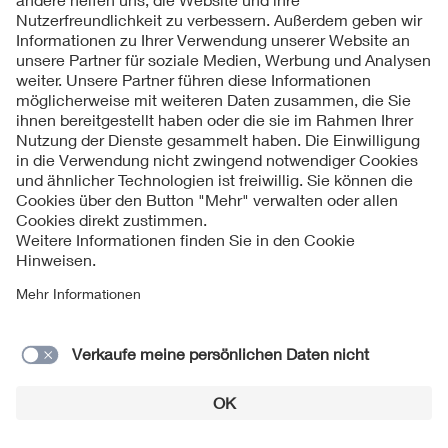
Schneller,E. bezeichnet in der "The Electrical Engineer"
1891
N.-Y. (US) eine Übertragung mit 30.000 V als
"technische Unmöglichkeit" [1379]
WKW an der Westenriederstraße, München, geht mit 7
1891
PS zur Umstellung der Straßenbeleuchtung auf
Elektrizität in Betrieb [160]
Inbetriebnahme eines 63 m hohen Lichtturmes mit
seinen vier Füßen genau über einer Straßenkreuzung i
1891
Zentrum zur Beleuchtung der kalifornischen Stadt San
Jose (US) [156]
Die Gesamtleistung der deutschen Elektrizitätswerke
1891
beträgt 11,6 MW [1398]
Aufstellung einer Akkumulatorenbatterie in Lübeck
1891
[1762]
Inbetriebnahme der elektrischen Straßenbahn in