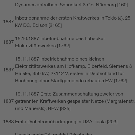
Dynamos antreiben, Schuckert & Co, Nürnberg [160]
Inbetriebnahme der ersten Kraftwerkes in Tokio (J), 25
1887
kW DC, Edison [2165]
15.10.1887 Inbetriebnahme des Lübecker
1887
Elektrizitätswerkes [1762]
15.11.1887 Inbetriebnahme eines kleinen
Elektrizitätswerkes am Hofkamp, Elberfeld, Siemens &
1887
Halske, 350 kW, 2x112 V, erstes in Deutschland für
Rechnung einer Stadtgemeinde erbautes EW [1762]
19.11.1887 Erste Zusammenschaltung zweier von
1887
getrennten Kraftwerken gespeister Netze (Margrafenstr.
und Mauerstr.), BEW [825]
1888
Erste Drehstromübertragung in USA, Tesla [203]
Haselwander,F.A. meldet Prinzip der