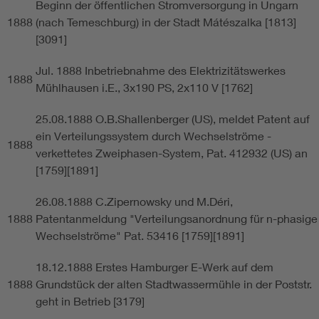
Beginn der öffentlichen Stromversorgung in Ungarn
1888
(nach Temeschburg) in der Stadt Mátészalka [1813]
[3091]
Jul. 1888 Inbetriebnahme des Elektrizitätswerkes
1888
Mühlhausen i.E., 3x190 PS, 2x110 V [1762]
25.08.1888 O.B.Shallenberger (US), meldet Patent auf
ein Verteilungssystem durch Wechselströme -
1888
verkettetes Zweiphasen-System, Pat. 412932 (US) an
[1759][1891]
26.08.1888 C.Zipernowsky und M.Déri,
1888
Patentanmeldung "Verteilungsanordnung für n-phasige
Wechselströme" Pat. 53416 [1759][1891]
18.12.1888 Erstes Hamburger E-Werk auf dem
1888
Grundstück der alten Stadtwassermühle in der Poststr.
geht in Betrieb [3179]