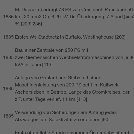
M. Deprez überträgt 78 PS von Creil nach Paris über 56
1885
km, 20 mm2 Cu, 6,29-kV-Ds-Übertragung, 7 A und ( = 5
% [203][236]
1885
Erstes Ws-Stadtnetz in Buffalo, Westinghouse [203]
Bau einer Zentrale von 250 PS mit
1885
zwei Siemensschen Wechselstrommaschinen von je 8
kVA in Tours [413]
Anlage von Gaulard und Gibbs mit einer
Maschinenleistung von 200 PS geht im Kaliwerk
1885
Aschersleben in Betrieb, Länge des Stromkreises, der
z.T. unter Tage verlief, 11 km [413]
Verwendung von Sicherungen am Anfang jedes
1885
Abzweiges, um Selektivität zu erreichen [90]
Erste öffentliche Stromversorgung Österreichs nimmt