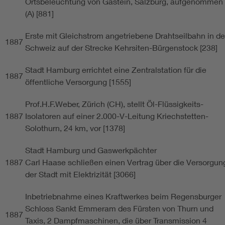
Ortsbeleuchtung von Gastein, Salzburg, aufgenommen
(A) [881]
Erste mit Gleichstrom angetriebene Drahtseilbahn in de
1887
Schweiz auf der Strecke Kehrsiten-Bürgenstock [238]
Stadt Hamburg errichtet eine Zentralstation für die
1887
öffentliche Versorgung [1555]
Prof.H.F.Weber, Zürich (CH), stellt Öl-Flüssigkeits-
1887
Isolatoren auf einer 2.000-V-Leitung Kriechstetten-
Solothurn, 24 km, vor [1378]
Stadt Hamburg und Gaswerkpächter
1887
Carl Haase schließen einen Vertrag über die Versorgun
der Stadt mit Elektrizität [3066]
Inbetriebnahme eines Kraftwerkes beim Regensburger
Schloss Sankt Emmeram des Fürsten von Thurn und
1887
Taxis, 2 Dampfmaschinen, die über Transmission 4