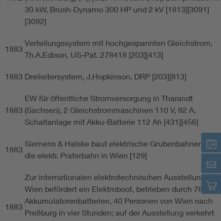
30 kW, Brush-Dynamo 300 HP und 2 kV [1813][3091]
[3092]
Verteilungssystem mit hochgespannten Gleichstrom,
1883
Th.A.Edison, US-Pat. 278418 [203][413]
1883
Dreileitersystem, J.Hopkinson, DRP [203][813]
EW für öffentliche Stromversorgung in Tharandt
1883
(Sachsen), 2 Gleichstrommaschinen 110 V, 82 A,
Schaltanlage mit Akku-Batterie 112 Ah [431][456]
Siemens & Halske baut elektrische Grubenbahnen und
1883
die elektr. Praterbahn in Wien [129]
Zur internationalen elektrotechnischen Ausstellung in
Wien befördert ein Elektroboot, betrieben durch 78
Akkumulatorenbatterien, 40 Personen von Wien nach
1883
Preßburg in vier Stunden; auf der Ausstellung verkehrt