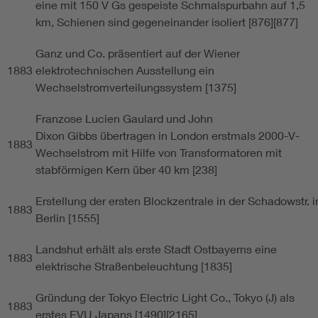
eine mit 150 V Gs gespeiste Schmalspurbahn auf 1,5
km, Schienen sind gegeneinander isoliert [876][877]
Ganz und Co. präsentiert auf der Wiener
1883
elektrotechnischen Ausstellung ein
Wechselstromverteilungssystem [1375]
Franzose Lucien Gaulard und John
Dixon Gibbs übertragen in London erstmals 2000-V-
1883
Wechselstrom mit Hilfe von Transformatoren mit
stabförmigen Kern über 40 km [238]
Erstellung der ersten Blockzentrale in der Schadowstr. i
1883
Berlin [1555]
Landshut erhält als erste Stadt Ostbayerns eine
1883
elektrische Straßenbeleuchtung [1835]
Gründung der Tokyo Electric Light Co., Tokyo (J) als
1883
erstes EVU Japans [1490][2165]