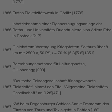
[1773]
1886
Erstes Elektrizitätswerk in Görlitz [1776]
Inbetriebnahme einer Eigenerzeugungsanlage der
1886
Raths- und Universitäts-Buchdruckerei von Adlers Erbe
in Rostock [217]
Gleichstromübertragung Kriegstetten-Solthurn über 8
1887
km mit 2500 V, 50 PS, ( = 70 % [5.3][5.6][1851]
Berechnungsmethode für Leitungsnetze,
1887
C.Hohenegg [203]
"Deutsche Edisongesellschaft für angewandte
1887
Elektricität" nimmt den Titel "Allgemeine Elektricitäts-
Gesellschaft" an [128][471]
KW beim Regensburger Schloss Sankt Emmeram des
1887
Fürsten von Thurn und Taxis geht in Betrieb [160]