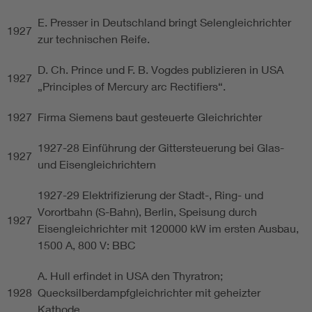
E. Presser in Deutschland bringt Selengleichrichter
1927
zur technischen Reife.
D. Ch. Prince und F. B. Vogdes publizieren in USA
1927
„Principles of Mercury arc Rectifiers“.
1927
Firma Siemens baut gesteuerte Gleichrichter
1927-28 Einführung der Gittersteuerung bei Glas-
1927
und Eisengleichrichtern
1927-29 Elektrifizierung der Stadt-, Ring- und
Vorortbahn (S-Bahn), Berlin, Speisung durch
1927
Eisengleichrichter mit 120000 kW im ersten Ausbau,
1500 A, 800 V: BBC
A. Hull erfindet in USA den Thyratron;
1928
Quecksilberdampfgleichrichter mit geheizter
Kathode.