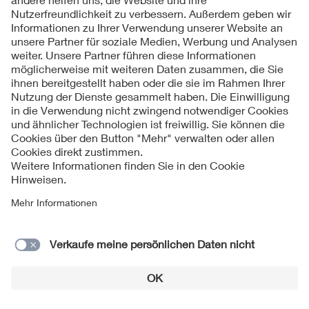
1957
Halbleiter, entwickelt.
Erste grosse Germaniumgleichrichter erden in USA
1957
für Elektrolysen angewendet
Die Firma Siemens baut in Deutschland erstes
1957
Schienenfahrzeug mit Siliziumgleichrichter
B. N. Tichmenjew publiziert in Moskau „
1958
Wechselstromlokomotiven mit statischen
Stromrichtern“.
In Japan wird erster Halbleiter-Leistungsgleichrichter
1958
gebaut.
Die Firma Siemens baut erste Lokomotive mit
1959
Halbleiter-Leistungsdioden
1960
GTO, abschaltbarer, Thyristor wird in USA entwickelt