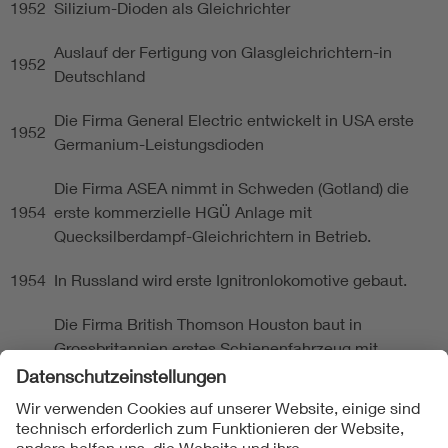
1952
Silizium-Dioden als Gleichrichter
Auslauf der Fertigung von Glasgleichrichtern-in
1952
Deutschland
Die Firma General Electric entwickelt in USA erste
1952
Germanium-Leistungsdioden
Die Firma ASEA nimmt in Schweden (Gotland) die
1954
erste kommerzielle HGÜ Anlage mit
Quecksilberdampf-Gleichrichtern in Betrieb.
1954
In Russland wird erste Ignitronlokomotive gebaut.
Die Firma British Thomson Houston baut in
Grossbritannien erstes Schienenfahrzeug mit
1956
Germaniumgleichrichter. Firma Mitsubishi daut in
Japan erste Ignitronlokomotive.
In USA wird der Thyristor, ein steuerbarer Silizium-