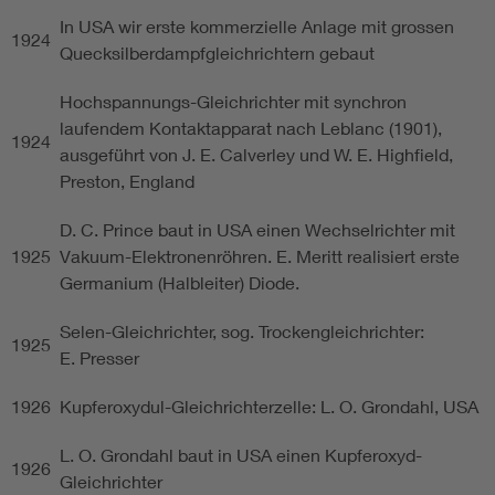
In USA wir erste kommerzielle Anlage mit grossen
1924
Quecksilberdampfgleichrichtern gebaut
Hochspannungs-Gleichrichter mit synchron
laufendem Kontaktapparat nach Leblanc (1901),
1924
ausgeführt von J. E. Calverley und W. E. Highfield,
Preston, England
D. C. Prince baut in USA einen Wechselrichter mit
1925
Vakuum-Elektronenröhren. E. Meritt realisiert erste
Germanium (Halbleiter) Diode.
Selen-Gleichrichter, sog. Trockengleichrichter:
1925
E. Presser
1926
Kupferoxydul-Gleichrichterzelle: L. O. Grondahl, USA
L. O. Grondahl baut in USA einen Kupferoxyd-
1926
Gleichrichter