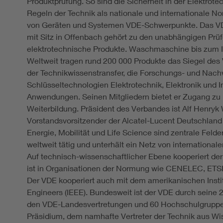
Produktprüfung. So sind die Sicherheit in der Elektrote
Regeln der Technik als nationale und internationale No
von Geräten und Systemen VDE-Schwerpunkte. Das VDE P
mit Sitz in Offenbach gehört zu den unabhängigen Prüf
elektrotechnische Produkte. Waschmaschine bis zum IT-
Weltweit tragen rund 200 000 Produkte das Siegel des 
der Technikwissenstransfer, die Forschungs- und Nac
Schlüsseltechnologien Elektrotechnik, Elektronik und I
Anwendungen. Seinen Mitgliedern bietet er Zugang zu
Weiterbildung. Präsident des Verbandes ist Alf Henryk
Vorstandsvorsitzender der Alcatel-Lucent Deutschland
Energie, Mobilität und Life Science sind zentrale Felder
weltweit tätig und unterhält ein Netz von internationa
Auf technisch-wissenschaftlicher Ebene kooperiert d
ist in Organisationen der Normung wie CENELEC, ETSI 
Der VDE kooperiert auch mit dem amerikanischen Institu
Engineers (IEEE). Bundesweit ist der VDE durch seine 
den VDE-Landesvertretungen und 60 Hochschulgruppen
Präsidium, dem namhafte Vertreter der Technik aus Wi