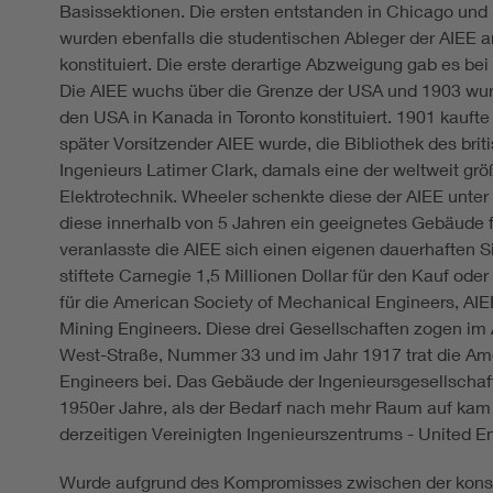
Basissektionen. Die ersten entstanden in Chicago und i
wurden ebenfalls die studentischen Ableger der AIEE 
konstituiert. Die erste derartige Abzweigung gab es bei 
Die AIEE wuchs über die Grenze der USA und 1903 wurd
den USA in Kanada in Toronto konstituiert. 1901 kaufte
später Vorsitzender AIEE wurde, die Bibliothek des bri
Ingenieurs Latimer Clark, damals eine der weltweit grö
Elektrotechnik. Wheeler schenkte diese der AIEE unter
diese innerhalb von 5 Jahren ein geeignetes Gebäude 
veranlasste die AIEE sich einen eigenen dauerhaften Si
stiftete Carnegie 1,5 Millionen Dollar für den Kauf o
für die American Society of Mechanical Engineers, AIE
Mining Engineers. Diese drei Gesellschaften zogen im 
West-Straße, Nummer 33 und im Jahr 1917 trat die Amer
Engineers bei. Das Gebäude der Ingenieursgesellschaf
1950er Jahre, als der Bedarf nach mehr Raum auf kam
derzeitigen Vereinigten Ingenieurszentrums - United E
Wurde aufgrund des Kompromisses zwischen der kons