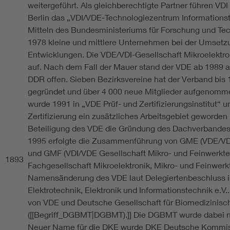
weitergeführt. Als gleichberechtigte Partner führen V
Berlin das „VDI/VDE-Technologiezentrum Informations
Mitteln des Bundesministeriums für Forschung und Tech
1978 kleine und mittlere Unternehmen bei der Umsetz
Entwicklungen. Die VDE/VDI-Gesellschaft Mikroelektro
auf. Nach dem Fall der Mauer stand der VDE ab 1989 a
DDR offen. Sieben Bezirksvereine hat der Verband bis
gegründet und über 4 000 neue Mitglieder aufgenomm
wurde 1991 in „VDE Prüf- und Zertifizierungsinstitut
Zertifizierung ein zusätzliches Arbeitsgebiet geworden i
Beteiligung des VDE die Gründung des Dachverbandes
1995 erfolgte die Zusammenführung von GME (VDE/VDI-
und GMF (VDI/VDE Gesellschaft Mikro- und Feinwerkte
1893
Fachgesellschaft Mikroelektronik, Mikro- und Feinwer
Namensänderung des VDE laut Delegiertenbeschluss i
Elektrotechnik, Elektronik und Informationstechnik e.V
von VDE und Deutsche Gesellschaft für Biomedizinisc
([[Begriff_DGBMT|DGBMT).]] Die DGBMT wurde dabei n
Neuer Name für die DKE wurde DKE Deutsche Kommissi