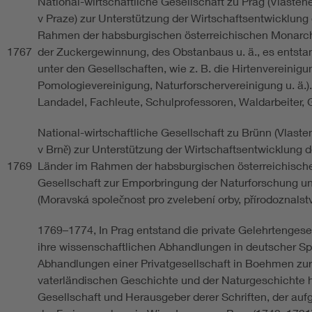
National-wirtschaftliche Gesellschaft zu Prag (Vlaste
v Praze) zur Unterstützung der Wirtschaftsentwicklung
Rahmen der habsburgischen österreichischen Monarch
1767
der Zuckergewinnung, des Obstanbaus u. ä., es entsta
unter den Gesellschaften, wie z. B. die Hirtenvereinig
Pomologievereinigung, Naturforschervereinigung u. ä.)
Landadel, Fachleute, Schulprofessoren, Waldarbeiter, G
National-wirtschaftliche Gesellschaft zu Brünn (Vlas
v Brně) zur Unterstützung der Wirtschaftsentwicklung 
1769
Länder im Rahmen der habsburgischen österreichisch
Gesellschaft zur Emporbringung der Naturforschung 
(Moravská společnost pro zvelebení orby, přírodoznalství
1769–1774, In Prag entstand die private Gelehrtengese
ihre wissenschaftlichen Abhandlungen in deutscher S
Abhandlungen einer Privatgesellschaft in Boehmen zu
vaterländischen Geschichte und der Naturgeschichte he
Gesellschaft und Herausgeber derer Schriften, der aufg