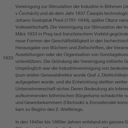
Vereinigung zur Stimulation der Industrie in Böhmen (
v Čechách) und ab dem Jahr 1837 Časopis technologick
Johann Svatopluk Presl (1791-1849), später Obzor ná
Volkswirtschaft). Die Vereinigung zur Stimulation der 
März 1833 in Prag laut französischem Vorbild gegründe
neue Formen der Geschäftstätigkeit in den tschechisc
Herausgabe von Büchern und Zeitschriften, der Verans
Ausstellungen oder der Organisation von Sonntagskurs
1833
unterstützen. Die Gründung der Vereinigung initiierte 
Ursprünglich war die Industrievereinigung von bedeut
(zum ersten Generaldirektor wurde Graf J. Dietrichštej
aufgegeben wurde, und die Entwicklung stellten weiter
Unternehmerschaft sicher. Deren Bedeutung als Inter
aufkommenden böhmischen Bürgertums schwächte na
und Gewerbekammern (Obchodní a živnostenské komor
kam zu Beginn des 2. Weltkriegs.
In den 1840er bis 1880er Jahren entstand ein ganzes 