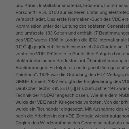
und Kabel, Installationsmaterial, Erdstrom, Lichtmessu
Vorschrift“ VDE 0100 zur sicheren Erstellung elektrot
verabschiedet. Das erste Normalien-Buch des VDE ers
Kommission unter der Leitung des späteren Generalsek
und umfasste 183 Seiten und enthält 17 Bestimmungen
des VDE wurde 1906 in London die IEC)|International
(I.E.C.)]] gegründet; ihr schlossen sich 24 Staaten an. 1
zentralen VDE-Prüfstelle in Berlin. Ihre Aufgabe besta
elektrotechnischen Produkten auf Übereinstimmung m
Bestimmungen. Es folgte die erste gesetzlich geschüt
Zeichens“. 1928 war die Gründung des ETZ-Verlags, d
GMBH firmiert. 1937 erfolgte die Eingliederung des 
Deutscher Technik (NSBDT).]] Bis zum Jahre 1945 war
Technik der NSDAP angeschlossen. Wie alle dem NS
wurde der VDE nach Kriegsende verboten. Von der brit
wurde ein Treuhänder eingesetzt. Mit Ausnahme des 
nach die Arbeiten in der VDE-Zentrale wieder aufgen
Beginn des Wiederaufbaus des Generalsekretariats und 