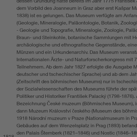
dessen Gründung hatte bereits im Jahr 1775 František 
dem Vorbild des Joanneum in Graz aber erst Kašpar Ma
1838) ist es gelungen. Das Museum verfügte am Anfang
(Geologie, Mineralogie, Paläontologie, Botanik, Zoolo
- Geologie und Topografie, Mineralogie, Zoologie, Pa
Braun- und Steinkohle, botanische Sammlungen mit H
archäologische und ethnografische Gegenstände, eine B
Münzen und ein Urkundenarchiv. Das Museum veranstal
Internationalen Ärzte- und Naturforscherkongress mit
Teilnehmern. Ab dem Jahr 1827 erfolgte die Ausgabe Mu
deutscher und tschechischer Sprache) und ab dem Ja
(Zeitschrift des böhmischen Museums) nur in tschechi
der Sozialwissenschaften des Museums führte der sp
Politiker und Historiker František Palacký (1798-1876)
Bezeichnung České muzeum (Böhmisches Museum), im
dann Muzeum Království českého (Museum des böhmis
1918 Národní muzeum v Praze (Nationalmuseum in Prag
Gebäudes auf dem Wenzelsplatz in Prag (1893) befand
den Palais Šternberk (1821–1846) und Nostic (1846–1
1818