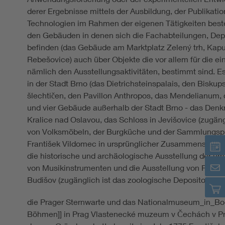
derer Ergebnisse mittels der Ausbildung, der Publikati
Technologien im Rahmen der eigenen Tätigkeiten bes
den Gebäuden in denen sich die Fachabteilungen, Depo
befinden (das Gebäude am Marktplatz Zelený trh, Kapuc
Rebešovice) auch über Objekte die vor allem für die e
nämlich den Ausstellungsaktivitäten, bestimmt sind. 
in der Stadt Brno (das Dietrichsteinspalais, den Biskup
šlechtičen, den Pavillon Anthropos, das Mendelianum,
und vier Gebäude außerhalb der Stadt Brno - das Denkm
Kralice nad Oslavou, das Schloss in Jevišovice (zugän
von Volksmöbeln, der Burgküche und der Sammlungspr
František Vildomec in ursprünglicher Zusammenstellung
die historische und archäologische Ausstellung der um
von Musikinstrumenten und die Ausstellung von Felsen
Budišov (zugänglich ist das zoologische Depositorium)
die Prager Sternwarte und das Nationalmuseum_in_
Böhmen]] in Prag Vlastenecké muzeum v Čechách v Pr