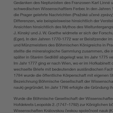
Gedanken des Neptunisten des Franzosen Karl Linné u
schwedischen Wissenschaftlers Ferber. In den Jahren
die Prager gelehrte Nachrichten (Pražské učené zprávy)
Differenzen, wie beispielsweise hinsichtlich der Verst
Ansichten hinsichtlich des Mythos des Weltuntergang
J. Kinský und J. W. Goethe widmete er sich der Fors
(Eger). In den Jahren 1770-1772 war er Beisitzender 
und Münzmeisters des Böhmischen Königreichs in Prag
stellte die mineralogische Sammlung zusammen, die 
später in Starém Sedliště abgelegt war. Im Jahr 1775 v
Im Jahr 1777 ging er nach Wien, wo er im Hofkabinett d
wechselte Briefe mit bedeutenden ausländischen Fachle
1784 wurde die öffentliche Körperschaft mit eigenen S
Bezeichnung Böhmische Gesellschaft der Wissenschaf
nauk) gegründet. Im Jahr 1786 erfolgte die Gründung ihr
Wurde die Böhmische Gesellschaft der Wissenschafte
Hofdekrets Leopolds 2. (1747–1792) zur Königlichen b
Wissenschaften Královskou českou společnost nauk (