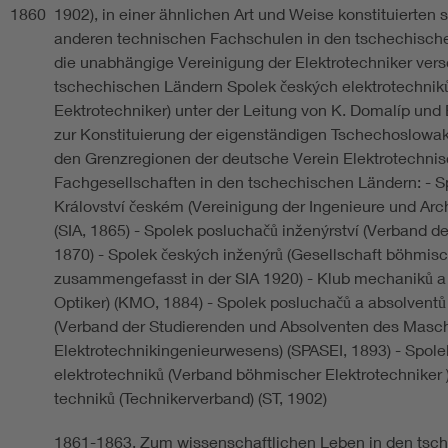
1860
1902), in einer ähnlichen Art und Weise konstituierten
anderen technischen Fachschulen in den tschechische
die unabhängige Vereinigung der Elektrotechniker vers
tschechischen Ländern Spolek českých elektrotechnik
Eektrotechniker) unter der Leitung von K. Domalíp und 
zur Konstituierung der eigenständigen Tschechoslowak
den Grenzregionen der deutsche Verein Elektrotechnisc
Fachgesellschaften in den tschechischen Ländern: - Sp
Království českém (Vereinigung der Ingenieure und Ar
(SIA, 1865) - Spolek posluchačů inženýrství (Verband d
1870) - Spolek českých inženýrů (Gesellschaft böhmisc
zusammengefasst in der SIA 1920) - Klub mechaniků a 
Optiker) (KMO, 1884) - Spolek posluchačů a absolventů s
(Verband der Studierenden und Absolventen des Masc
Elektrotechnikingenieurwesens) (SPASEI, 1893) - Spol
elektrotechniků (Verband böhmischer Elektrotechniker )
techniků (Technikerverband) (ST, 1902)
1861-1863, Zum wissenschaftlichen Leben in den tsc