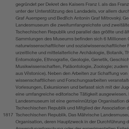
gegründet per Dekret des Kaisers Franz I. als das Fr
unter der Unterstützung des Landadels, vor allem durc
Graf Auersperg und Bedřich Antonín Graf Mitrovský. G
Landesmuseum die zweitumfangreichste und zweitälte
Tschechischen Republik und parallel das größte und ä
Sammlungen des Museums befinden sich 6 Millionen 
naturwissenschaftlicher und sozialwissenschaftlicher 
urzeitliche und mittelalterliche Archäologie, Botanik, 
Entomologie, Ethnografie, Geologie, Genetik, Geschich
Musikwissenschaften, Paläontologie, Zoologie; zudem
aus Věstonice). Neben den Arbeiten zur Schaffung vo
wissenschaftlichen und Forschungsarbeiten veranstal
Vorlesungen, Exkursionen und befasst sich mit der Juge
eine umfangreiche editorische Tätigkeit ausgewiesen.
Landesmuseum ist eine gemeinnützige Organisation de
Tschechischen Republik und Mitglied der Assoziation 
1817
Tschechischen Republik. Das Mährische Landesmuseu
Organisation, deren Hauptzweck in der Durchführung 
Anwendungsforschung oder der experimentellen Entwic