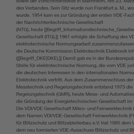
sowie der Vorschriftenstelle in Mannheim. Am 23. Mär
des Verbandes. Sein Sitz wurde nun Frankfurt a. M., woh
wurde. 1954 kam es zur Gründung der ersten VDE-Fach
der Nachrichtentechnische Gesellschaft
(NTG), heute [[Begriff_Informationstechnische_Gesells
Gesellschaft (ITG).]] 1961 erfolgte die Schaffung des
elektrotechnische Normungsarbeit zusammenzufassen
die Deutsche Kommission Elektrotechnik Elektronik In
([[Begriff_DKE|DKE).]] Damit gab es in der Bundesrepu
Stelle für elektrotechnische Normung, die vom VDE jur
die deutschen Interessen in den internationalen Norm
Elektrotechnik vertritt. Aus dem Zusammenschluss d
Messtechnik und Regelungstechnik entstand 1973 die
Regelungstechnik (GMR), heute Mess- und Automatisi
die Gründung der Energietechnischen Gesellschaft im
Die VDI/VDE Gesellschaft Mikro- und Feinwerktechnik 
dem Namen VDI/VDE-Gesellschaft Feinwerktechnik (FW
für Blitzschutz und Blitzableiterbau e.V. trat 1985 dem 
dem neu formierten VDE-Ausschuss Blitzschutz und Bl