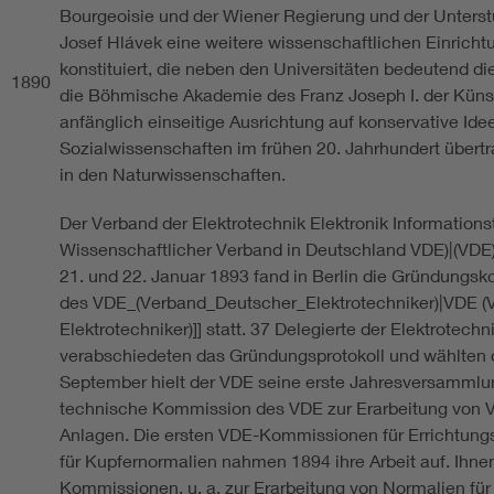
Bourgeoisie und der Wiener Regierung und der Unters
Josef Hlávek eine weitere wissenschaftlichen Einrich
konstituiert, die neben den Universitäten bedeutend di
1890
die Böhmische Akademie des Franz Joseph I. der Küns
anfänglich einseitige Ausrichtung auf konservative Id
Sozialwissenschaften im frühen 20. Jahrhundert übertr
in den Naturwissenschaften.
Der Verband der Elektrotechnik Elektronik Informationst
Wissenschaftlicher Verband in Deutschland VDE)|(VDE)]
21. und 22. Januar 1893 fand in Berlin die Gründungsk
des VDE_(Verband_Deutscher_Elektrotechniker)|VDE (
Elektrotechniker)]] statt. 37 Delegierte der Elektrotec
verabschiedeten das Gründungsprotokoll und wählten 
September hielt der VDE seine erste Jahresversammlun
technische Kommission des VDE zur Erarbeitung von Vo
Anlagen. Die ersten VDE-Kommissionen für Errichtungs
für Kupfernormalien nahmen 1894 ihre Arbeit auf. Ihnen
Kommissionen, u. a. zur Erarbeitung von Normalien fü