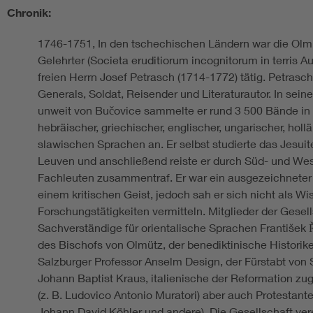
Chronik:
1746-1751, In den tschechischen Ländern war die Olm
Gelehrter (Societa eruditiorum incognitorum in terris Au
freien Herrn Josef Petrasch (1714-1772) tätig. Petrasc
Generals, Soldat, Reisender und Literaturautor. In sein
unweit von Bučovice sammelte er rund 3 500 Bände in d
hebräischer, griechischer, englischer, ungarischer, hol
slawischen Sprachen an. Er selbst studierte das Jesuit
Leuven und anschließend reiste er durch Süd- und Wes
Fachleuten zusammentraf. Er war ein ausgezeichneter 
einem kritischen Geist, jedoch sah er sich nicht als Wi
Forschungstätigkeiten vermitteln. Mitglieder der Gesel
Sachverständige für orientalische Sprachen František Ř
des Bischofs von Olmütz, der benediktinische Historik
Salzburger Professor Anselm Design, der Fürstabt vo
Johann Baptist Kraus, italienische der Reformation z
(z. B. Ludovico Antonio Muratori) aber auch Protestan
Johann David Köhler und andere). Die Gesellschaft ver