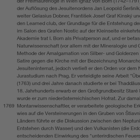
der Freimaurerloge in Wien Ignaz von Born (1742–1791
der Auflösung des Jesuitenordens Jan Leopold Šeršník,
weiter Gelasius Dobner, František Josef Graf Kinský un
den Learned club, der Grundlage für die Entstehung d
im Salon des Grafen Nostic auf der Kleinseite einkehrt
Akademie trat I. Born als Privatperson auf, und er befas
Naturwissenschaft (vor allem mit der Mineralogie und G
Methode der Amalgamation von Silber- und Golderzen u
Satire gegen die Kirche mit der Bezeichnung Monarchol
Jesuiteninternat, jedoch verließ er den Orden vor dem
Jurastudium nach Prag. Er verteidigte seine Arbeit "Üb
(1763) und drei Jahre danach studierte er bei Thaddäus
18. Jahrhunderts erwarb er den Großgrundbesitz Staré S
wurde er zum niederösterreichischen Hofrat. Zur damali
1769
Montanwissenschaftler, er verarbeitete geologische E
wies auf die Versteinerungen in den Gruben von Štiavn
Ländern führte er die Diskussion zwischen den Neptuni
Entstehen durch Wasser) und den Vulkanisten (die Erd
entscheidenden Einwirkung des "unterirdischen Feuers")