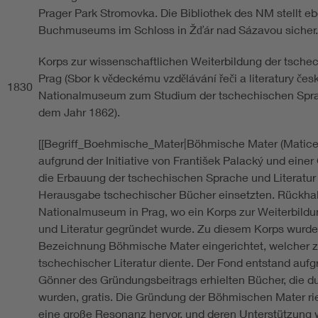
Prager Park Stromovka. Die Bibliothek des NM stellt eb
Buchmuseums im Schloss in Žďár nad Sázavou sicher.
Korps zur wissenschaftlichen Weiterbildung der tschec
Prag (Sbor k vědeckému vzdělávání řeči a literatury čes
1830
Nationalmuseum zum Studium der tschechischen Sprach
dem Jahr 1862).
[[Begriff_Boehmische_Mater|Böhmische Mater (Matice č
aufgrund der Initiative von František Palacký und einer 
die Erbauung der tschechischen Sprache und Literatur
Herausgabe tschechischer Bücher einsetzten. Rückhalt
Nationalmuseum in Prag, wo ein Korps zur Weiterbild
und Literatur gegründet wurde. Zu diesem Korps wurde
Bezeichnung Böhmische Mater eingerichtet, welcher z
tschechischer Literatur diente. Der Fond entstand aufgr
Gönner des Gründungsbeitrags erhielten Bücher, die 
wurden, gratis. Die Gründung der Böhmischen Mater ri
eine große Resonanz hervor, und deren Unterstützung w