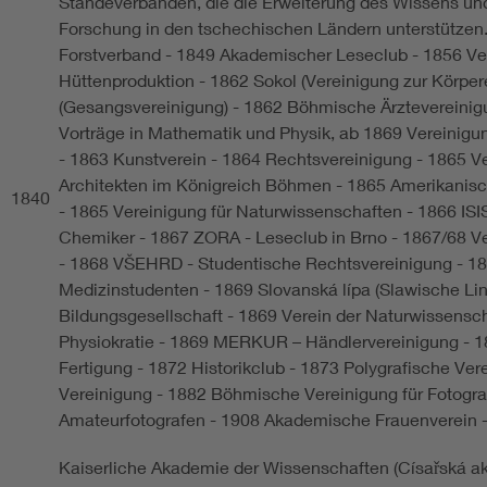
Ständeverbänden, die die Erweiterung des Wissens un
Forschung in den tschechischen Ländern unterstützen.
Forstverband - 1849 Akademischer Leseclub - 1856 Ve
Hüttenproduktion - 1862 Sokol (Vereinigung zur Körper
(Gesangsvereinigung) - 1862 Böhmische Ärztevereinigu
Vorträge in Mathematik und Physik, ab 1869 Vereinig
- 1863 Kunstverein - 1864 Rechtsvereinigung - 1865 V
Architekten im Königreich Böhmen - 1865 Amerikani
1840
- 1865 Vereinigung für Naturwissenschaften - 1866 IS
Chemiker - 1867 ZORA - Leseclub in Brno - 1867/68 V
- 1868 VŠEHRD - Studentische Rechtsvereinigung - 1
Medizinstudenten - 1869 Slovanská lípa (Slawische Lin
Bildungsgesellschaft - 1869 Verein der Naturwissensch
Physiokratie - 1869 MERKUR – Händlervereinigung - 1
Fertigung - 1872 Historikclub - 1873 Polygrafische Ve
Vereinigung - 1882 Böhmische Vereinigung für Fotograf
Amateurfotografen - 1908 Akademische Frauenverein 
Kaiserliche Akademie der Wissenschaften (Císařská ak