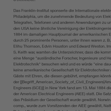
Das Franklin-Institut sponserte die Internationale elek
Philadelphia, um die zunehmende Bedeutung von Elekt
Telegrafen, Telefonen und anderen Anwendungen zu unt
den USA keine ähnliche Vereinigung der Elektroingenie
1884 im damaligen Hauptjournal der amerikanischen El
durch 25 prominente Personen, unter ihnen waren z. B
Elihu Thomson, Edvin Houston und Edward Weston. Im 
S. Keith war, warnten die Unterzeichner, dass die kom
eine Menge "ausländische Forscher, Ingenieure und He
Elektrotechnik" besuchen wird und es würde "eine dau
keine amerikanische Gesellschaft für Elektrotechniker
Gäste mit Ehren, die diesen gebührt, empfangen könnt
der [[Begriff_American_Society_of_Civil_Engineers|Ame
Engineers (SCE)]] in New York fand am 13. Mai 1884 di
der American Electrical Engineers (AIEE) statt. Die S
das Präsidium der Gesellschaft wurde gewählt. Norwin 
comp., wurde zum Vorsitzenden der AIEE gewählt, Nath