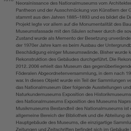
Neorainissance des Nationalmuseums vom Architekten
Pantheon und der Ausschmückung von Künstlern der G
stammt aus den Jahren 1885–1893 und es bildet die 
Projekt legte vor allem auf die Monumentalität des Ba
Museumsfassade mit den Säulen schwer durch die sow
Zustand wurde als Memento der Besetzung unverändert 
der 1970er Jahre kam es beim Ausbau der Untergrund
Beschädigung einiger Museumswände. Bisher wurde k
Rekonstruktion des Gebäudes durchgeführt. Die Rekonst
2012. 2006 erhielt das Museum das gegenüberliegen
Föderalen Abgeordnetenversammlung, in dem nach 198
war. In dieses Objekt wurde ein Teil der Sammlungen ve
das Nationalmuseum über folgende Ausstellungen und 
Naturkundemuseums Exposition des Historikmuseums E
des Nationalmuseums Exposition des Museums Naprst
Musikmuseums Bestandteil des Nationalmuseums ist eb
allgemeine Bereich der Bibliothek und die Abteilung d
Hauptgebäude des Museums, die einzigartige Sammlun
Zeitungen und Zeitschriften befindet sich im Gebäude 