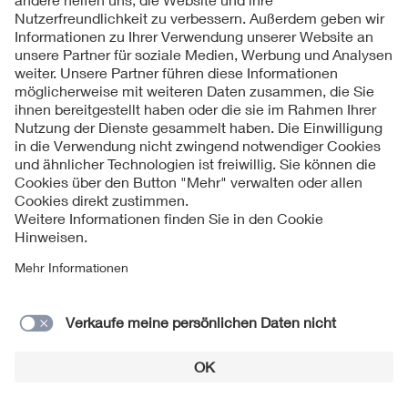
Böhmische technische Mater (Česká matice technická) 
denkende böhmische Hochschulprofessoren, Ingenieu
gemeinnützige Interessenvereinigung gegründet, die 
technischen Literatur veranlassen sollte. Die Gründun
anderem Prof. J. Šolín, Prof. K. Perlík, Ing. J. Tille, Ing
F. Křižík, die Fa. Ringhoffer. Die Gründungsmitglieder
1895
und Lehrer von Hoch- und Mittelschulen, Mitarbeiter 
Bauwesen, Architektur, Maschinenbau, Elektrotechnik, 
Bereiche. Die Hauptmission der technischen Mater bes
Herausgabe der ursprünglichen böhmischen technischen
Fürsorge der Mater wurden bisher 497 Titel mit einer 
Ausdrucken und eine Reihe kleinerer Wissenschafts- 
Institut der Ingenieure für Radiotechnik Institut radiot
([[Begriff_IRE|IRE)]] entstanden in den USA auf der Gru
Organisationen: Společnosti bezdrátově-telegrafických
(Gesellschaft der Ingenieure für drahtlose Telegrafie)]]
der Aktivität von John Ston Ston entstand, Mitglied der
Telegraph Company und Fessenden´s National Electric