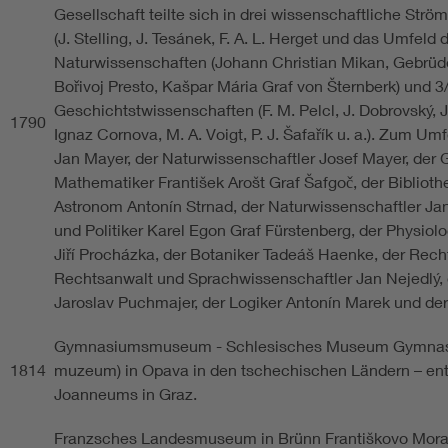
Gesellschaft teilte sich in drei wissenschaftliche Str
(J. Stelling, J. Tesánek, F. A. L. Herget und das Umfeld d
Naturwissenschaften (Johann Christian Mikan, Gebrüd
Bořivoj Presto, Kašpar Mária Graf von Šternberk) und 
Geschichtstwissenschaften (F. M. Pelcl, J. Dobrovský, 
1790
Ignaz Cornova, M. A. Voigt, P. J. Šafařík u. a.). Zum U
Jan Mayer, der Naturwissenschaftler Josef Mayer, der 
Mathematiker František Arošt Graf Šafgoč, der Bibliothe
Astronom Antonín Strnad, der Naturwissenschaftler J
und Politiker Karel Egon Graf Fürstenberg, der Physio
Jiří Procházka, der Botaniker Tadeáš Haenke, der Rech
Rechtsanwalt und Sprachwissenschaftler Jan Nejedlý, 
Jaroslav Puchmajer, der Logiker Antonín Marek und der
Gymnasiumsmuseum - Schlesisches Museum Gymnasi
1814
muzeum) in Opava in den tschechischen Ländern – en
Joanneums in Graz.
Franzsches Landesmuseum in Brünn Františkovo Mor