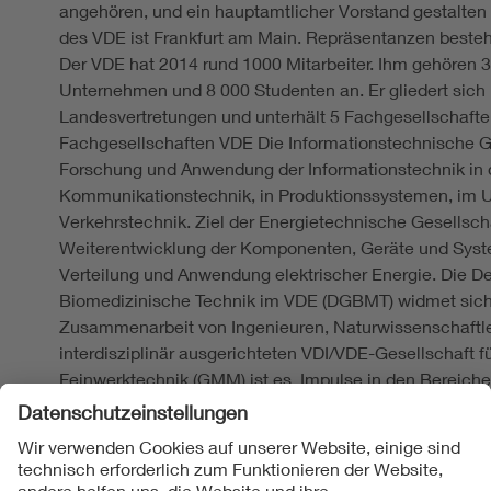
angehören, und ein hauptamtlicher Vorstand gestalten d
des VDE ist Frankfurt am Main. Repräsentanzen bestehe
Der VDE hat 2014 rund 1000 Mitarbeiter. Ihm gehören 3
Unternehmen und 8 000 Studenten an. Er gliedert sich i
Landesvertretungen und unterhält 5 Fachgesellschafte
Fachgesellschaften VDE Die Informationstechnische Ges
Forschung und Anwendung der Informationstechnik in 
Kommunikationstechnik, in Produktionssystemen, im U
Verkehrstechnik. Ziel der Energietechnische Gesellscha
Weiterentwicklung der Komponenten, Geräte und Syst
Verteilung und Anwendung elektrischer Energie. Die De
Biomedizinische Technik im VDE (DGBMT) widmet sich d
Zusammenarbeit von Ingenieuren, Naturwissenschaftler
interdisziplinär ausgerichteten VDI/VDE-Gesellschaft fü
Feinwerktechnik (GMM) ist es, Impulse in den Bereiche
und Nanotechnik sowie Feinwerktechnik zu geben. Die
und Automatisierungstechnik (GMA) fördert den Bereic
Automatisierungstechnik in Theorie und Anwendung