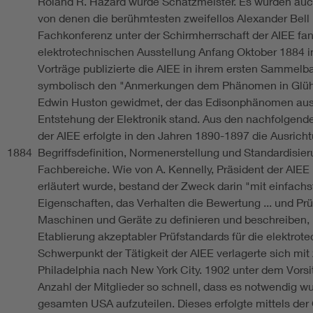
Roland R. Hazard wurde Schatzmeister. Es wurden auc
von denen die berühmtesten zweifellos Alexander Bell
Fachkonferenz unter der Schirmherrschaft der AIEE fa
elektrotechnischen Ausstellung Anfang Oktober 1884 im 
Vorträge publizierte die AIEE in ihrem ersten Sammelb
symbolisch den "Anmerkungen dem Phänomen in Glüh
Edwin Huston gewidmet, der das Edisonphänomen ause
Entstehung der Elektronik stand. Aus den nachfolgend
der AIEE erfolgte in den Jahren 1890-1897 die Ausricht
1884
Begriffsdefinition, Normenerstellung und Standardisier
Fachbereiche. Wie von A. Kennelly, Präsident der AIEE
erläutert wurde, bestand der Zweck darin "mit einfach
Eigenschaften, das Verhalten die Bewertung ... und Prü
Maschinen und Geräte zu definieren und beschreiben, 
Etablierung akzeptabler Prüfstandards für die elektrote
Schwerpunkt der Tätigkeit der AIEE verlagerte sich mi
Philadelphia nach New York City. 1902 unter dem Vorsit
Anzahl der Mitglieder so schnell, dass es notwendig wur
gesamten USA aufzuteilen. Dieses erfolgte mittels der