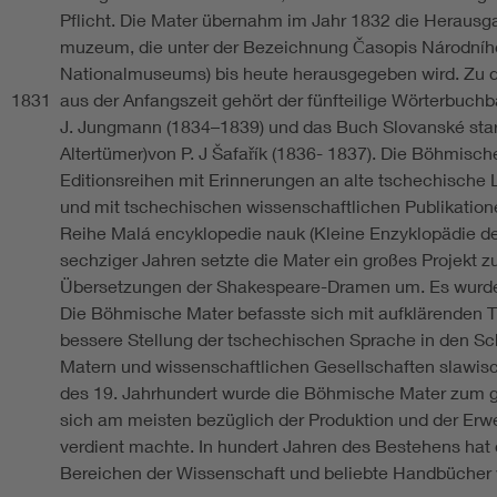
Pflicht. Die Mater übernahm im Jahr 1832 die Herausga
muzeum, die unter der Bezeichnung Časopis Národního
Nationalmuseums) bis heute herausgegeben wird. Zu 
1831
aus der Anfangszeit gehört der fünfteilige Wörterbuc
J. Jungmann (1834–1839) und das Buch Slovanské star
Altertümer)von P. J Šafařík (1836- 1837). Die Böhmisc
Editionsreihen mit Erinnerungen an alte tschechische Li
und mit tschechischen wissenschaftlichen Publikation
Reihe Malá encyklopedie nauk (Kleine Enzyklopädie de
sechziger Jahren setzte die Mater ein großes Projekt z
Übersetzungen der Shakespeare-Dramen um. Es wurd
Die Böhmische Mater befasste sich mit aufklärenden Tät
bessere Stellung der tschechischen Sprache in den Sch
Matern und wissenschaftlichen Gesellschaften slawis
des 19. Jahrhundert wurde die Böhmische Mater zum g
sich am meisten bezüglich der Produktion und der Erw
verdient machte. In hundert Jahren des Bestehens hat d
Bereichen der Wissenschaft und beliebte Handbücher v