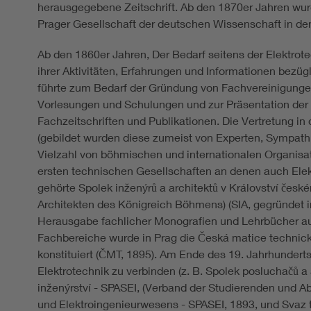
herausgegebene Zeitschrift. Ab den 1870er Jahren wur
Prager Gesellschaft der deutschen Wissenschaft in d
Ab den 1860er Jahren, Der Bedarf seitens der Elektrot
ihrer Aktivitäten, Erfahrungen und Informationen bezügl
führte zum Bedarf der Gründung von Fachvereinigungen
Vorlesungen und Schulungen und zur Präsentation der 
Fachzeitschriften und Publikationen. Die Vertretung in 
(gebildet wurden diese zumeist von Experten, Sympath
Vielzahl von böhmischen und internationalen Organisat
ersten technischen Gesellschaften an denen auch Elekt
gehörte Spolek inženýrů a architektů v Království česk
Architekten des Königreich Böhmens) (SIA, gegründet i
Herausgabe fachlicher Monografien und Lehrbücher au
Fachbereiche wurde in Prag die Česká matice technic
konstituiert (ČMT, 1895). Am Ende des 19. Jahrhundert
Elektrotechnik zu verbinden (z. B. Spolek posluchačů a 
inženýrství - SPASEI, (Verband der Studierenden und 
und Elektroingenieurwesens - SPASEI, 1893, und Svaz 